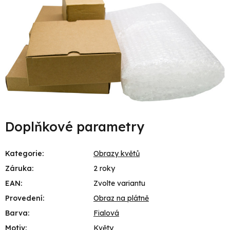
Doplňkové parametry
Kategorie
:
Obrazy květů
Záruka
:
2 roky
EAN
:
Zvolte variantu
Provedení
:
Obraz na plátně
Barva
:
Fialová
Motiv
:
Květy