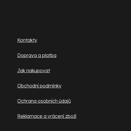
Z
á
p
Zákaznický servis
a
Kontakty
t
Doprava a platba
í
Jak nakupovat
Obchodní podmínky
Ochrana osobních údajů
Reklamace a vrácení zboží