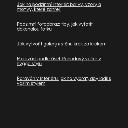
Jak na podzimní interiér: barvy, vzory a
motivy, které zahřejí
Podzimní fotoobraz: tipy, jak vyfotit
dokonalou fotku
Jak vytvořit galerijní stěnu krok za krokem
Malování podle čísel: Pohodový večer v
hygge stylu
Paraván v interiéru: jak ho vybrat, aby ladil s
vaším stylem
Kontakt