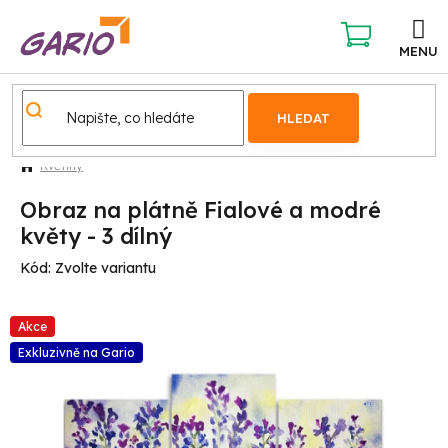
Přejít
na
obsah
NÁKUPNÍ
KOŠÍK
HLEDAT
Květiny
Obraz na plátně Fialové a modré
květy - 3 dílný
Kód:
Zvolte variantu
Akce
Exkluzivně na Gario