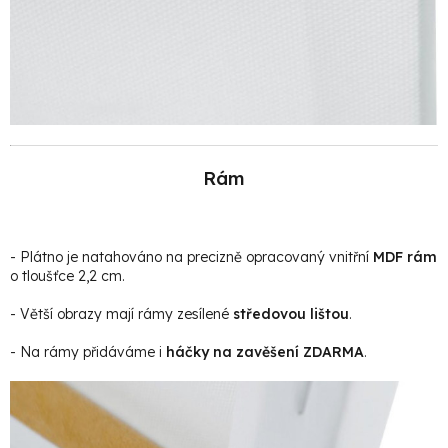
Rám
- Plátno je natahováno na precizně opracovaný vnitřní
MDF rám
o tloušťce 2,2 cm.
- Větší obrazy mají rámy zesílené
středovou lištou
.
- Na rámy přidáváme i
háčky na zavěšení ZDARMA
.