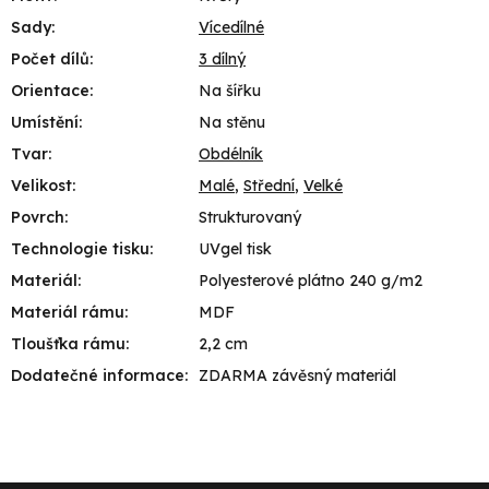
Sady
:
Vícedílné
Počet dílů
:
3 dílný
Orientace
:
Na šířku
Umístění
:
Na stěnu
Tvar
:
Obdélník
Velikost
:
Malé
,
Střední
,
Velké
Povrch
:
Strukturovaný
Technologie tisku
:
UVgel tisk
Materiál
:
Polyesterové plátno 240 g/m2
Materiál rámu
:
MDF
Tloušťka rámu
:
2,2 cm
Dodatečné informace
:
ZDARMA závěsný materiál