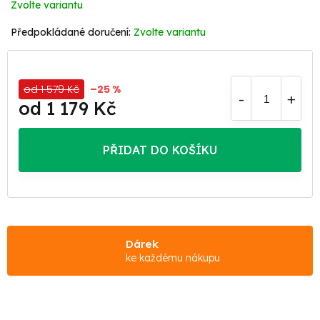
Zvolte variantu
Zvolte variantu
od 1 579 Kč
–25 %
od
1 179 Kč
Měrná
cena:
PŘIDAT DO KOŠÍKU
Dárek
ke každému nákupu