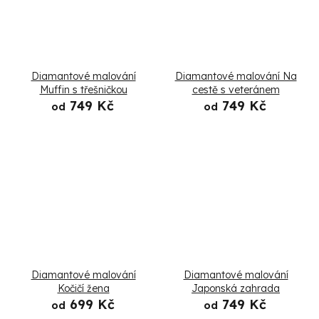
Diamantové malování
Diamantové malování Na
Muffin s třešničkou
cestě s veteránem
749 Kč
749 Kč
od
od
Diamantové malování
Diamantové malování
Kočičí žena
Japonská zahrada
699 Kč
749 Kč
od
od