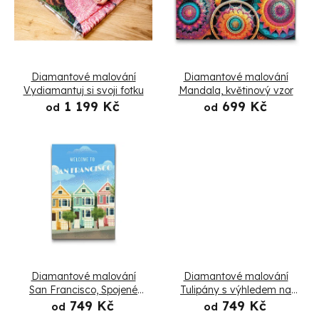
p
p
r
i
o
s
Diamantové malování
Diamantové malování
d
p
Vydiamantuj si svoji fotku
Mandala, květinový vzor
1 199 Kč
699 Kč
u
od
od
r
k
o
t
d
ů
u
k
t
Diamantové malování
Diamantové malování
ů
San Francisco, Spojené
Tulipány s výhledem na
státy
most
749 Kč
749 Kč
od
od