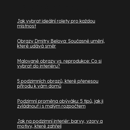
Užitečné informace
Jak vybrat ideální rolety pro každou
místnost
Obrazy Dmitry Belova: Současné umění,
které udává směr
Malované obrazy vs. reprodukce: Co si
vybrat do interiéru?
5 podzimních obrazů, které přenesou
přírodu k vám domů
Podzimní proměna obýváku: 5 tipů, jak ji
zvládnout i s malým rozpočtem
Jak na podzimní interiér: barvy, vzory a
motivy, které zahřejí