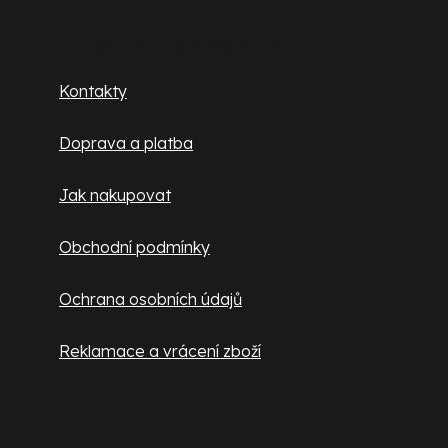
á
v
k
p
Zákaznický servis
y
a
v
Kontakty
ý
t
p
Doprava a platba
í
i
s
Jak nakupovat
u
Obchodní podmínky
Ochrana osobních údajů
Reklamace a vrácení zboží