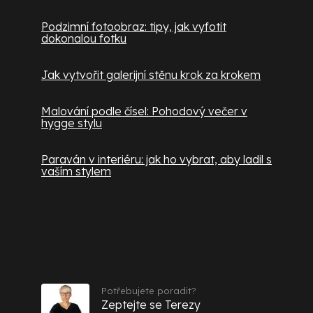
Podzimní fotoobraz: tipy, jak vyfotit
dokonalou fotku
Jak vytvořit galerijní stěnu krok za krokem
Malování podle čísel: Pohodový večer v
hygge stylu
Paraván v interiéru: jak ho vybrat, aby ladil s
vaším stylem
Kontakt
Potřebujete poradit?
Zeptejte se Terezy