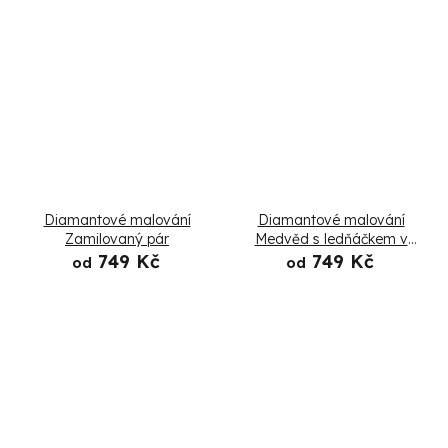
Diamantové malování
Diamantové malování
Zamilovaný pár
Medvěd s ledňáčkem v
zasněžené krajině
749 Kč
749 Kč
od
od