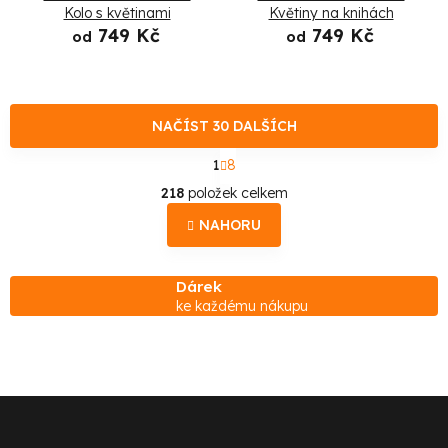
Kolo s květinami
Květiny na knihách
749 Kč
749 Kč
od
od
NAČÍST 30 DALŠÍCH
S
1
8
t
O
r
218
položek celkem
á
v
n
NAHORU
l
k
o
á
v
Dárek
d
á
ke každému nákupu
n
a
í
c
í
p
Z
r