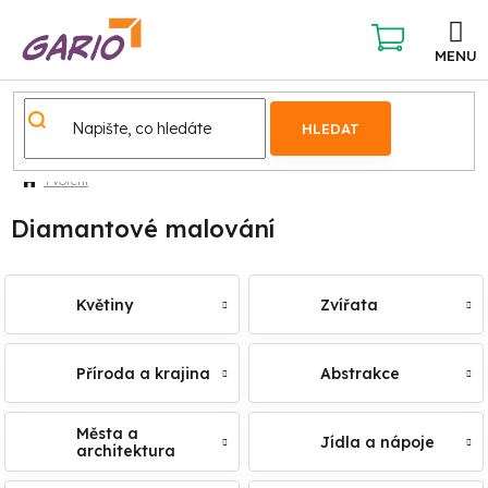
Přejít
na
obsah
NÁKUPNÍ
KOŠÍK
HLEDAT
Tvoření
Diamantové malování
Květiny
Zvířata
Příroda a krajina
Abstrakce
Města a
Jídla a nápoje
architektura