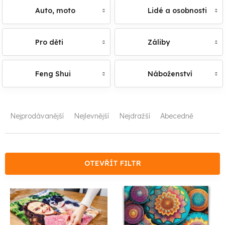
Auto, moto
Lidé a osobnosti
Pro děti
Záliby
Feng Shui
Náboženství
Ř
Nejprodávanější
Nejlevnější
Nejdražší
Abecedně
a
z
e
OTEVŘÍT FILTR
n
V
í
ý