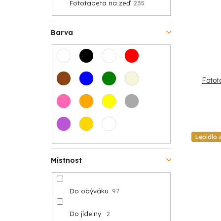
Fototapeta na zeď
235
Barva
Fotot
Lepidlo
Místnost
Do obýváku
97
Do jídelny
2