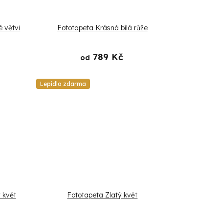
é větvi
Fototapeta Krásná bílá růže
789 Kč
od
Lepidlo zdarma
 květ
Fototapeta Zlatý květ