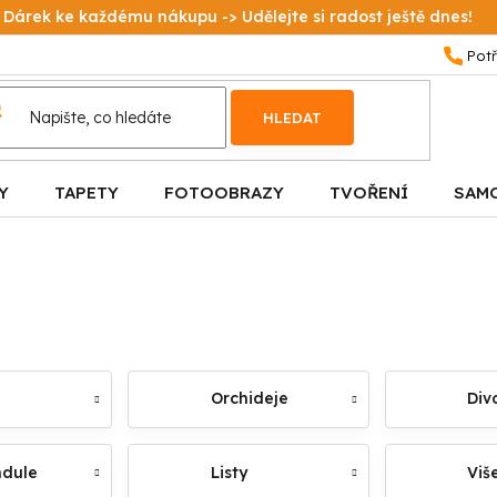
Dárek ke každému nákupu -> Udělejte si radost ještě dnes!
HLEDAT
Y
TAPETY
FOTOOBRAZY
TVOŘENÍ
SAM
Orchideje
Div
ndule
Listy
Viš