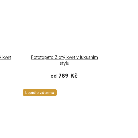
ý květ
Fototapeta Zlatý květ v luxusním
stylu
789 Kč
od
Lepidlo zdarma