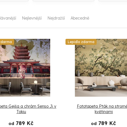
ávanější
Nejlevnější
Nejdražší
Abecedně
 zdarma
Lepidlo zdarma
peta Gejša a chrám Senso Ji v
Fototapeta Pták na stromě
Tokiu
květinami
789 Kč
789 Kč
od
od