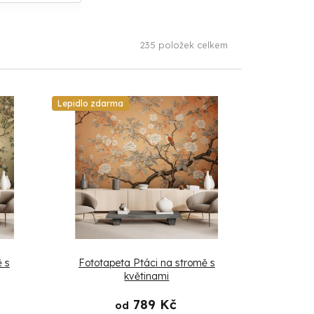
235
položek celkem
Lepidlo zdarma
 s
Fototapeta Ptáci na stromě s
květinami
789 Kč
od