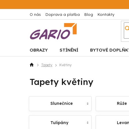
Přejít
na
obsah
O nás
Doprava a platba
Blog
Kontakty
OBRAZY
STÍNĚNÍ
BYTOVÉ DOPLŇK
Tapety
Květiny
Domů
Tapety květiny
Slunečnice
Růže
Tulipány
Leva