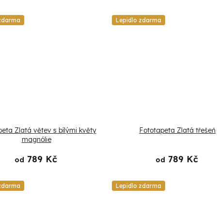
 zdarma
Lepidlo zdarma
eta Zlatá větev s bílými květy
Fototapeta Zlatá třešeň
magnólie
789 Kč
789 Kč
od
od
 zdarma
Lepidlo zdarma