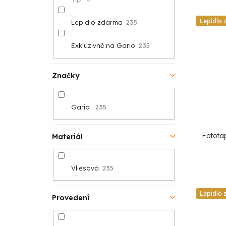
d
n
k
Lepidlo
Lepidlo zdarma
235
u
e
t
k
Exkluzivně na Gario
235
l
ů
t
Značky
ů
Gario
235
Fototap
Materiál
Vliesová
235
Lepidlo
Provedení