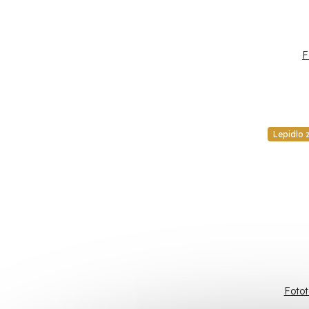
F
Lepidlo
Fotot