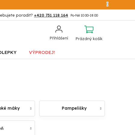
+420 731 118 164
NÁKUPNÍ
Přihlášení
Prázdný košík
KOŠÍK
OLEPKY
VÝPRODEJ!
oké máky
Pampelišky
eň