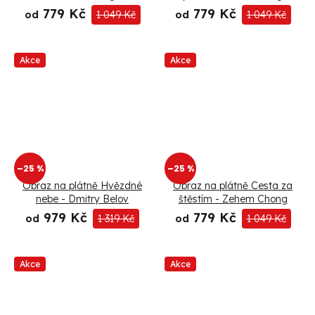
779 Kč
779 Kč
od
1 049 Kč
od
1 049 Kč
Akce
Akce
–25 %
–25 %
Obraz na plátně Hvězdné
Obraz na plátně Cesta za
nebe - Dmitry Belov
štěstím - Zehem Chong
979 Kč
779 Kč
od
1 319 Kč
od
1 049 Kč
Akce
Akce