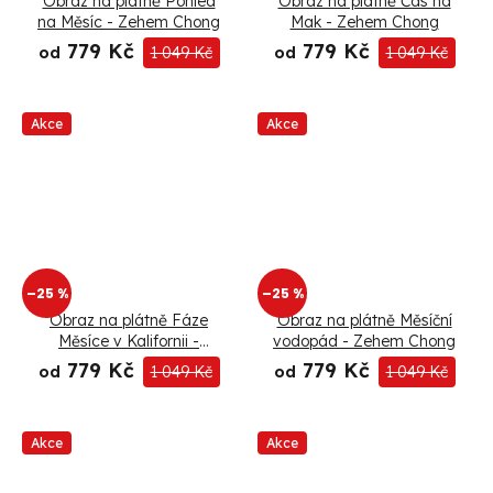
ů
Obraz na plátně Pohled
Obraz na plátně Čas na
na Měsíc - Zehem Chong
Mak - Zehem Chong
779 Kč
779 Kč
od
1 049 Kč
od
1 049 Kč
Akce
Akce
–25 %
–25 %
Obraz na plátně Fáze
Obraz na plátně Měsíční
Měsíce v Kalifornii -
vodopád - Zehem Chong
Rokibul Hasan
779 Kč
779 Kč
od
1 049 Kč
od
1 049 Kč
Akce
Akce