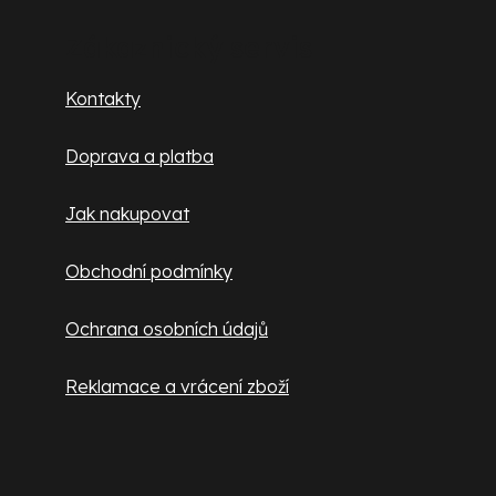
á
p
p
Zákaznický servis
r
v
a
Kontakty
k
t
y
Doprava a platba
v
í
ý
Jak nakupovat
p
i
Obchodní podmínky
s
u
Ochrana osobních údajů
Reklamace a vrácení zboží