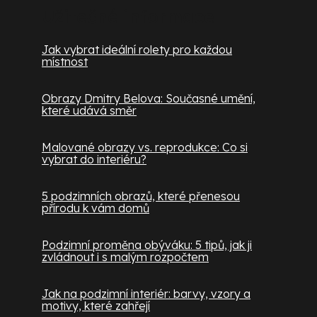
Užitečné informace
Jak vybrat ideální rolety pro každou
místnost
Obrazy Dmitry Belova: Současné umění,
které udává směr
Malované obrazy vs. reprodukce: Co si
vybrat do interiéru?
5 podzimních obrazů, které přenesou
přírodu k vám domů
Podzimní proměna obýváku: 5 tipů, jak ji
zvládnout i s malým rozpočtem
Jak na podzimní interiér: barvy, vzory a
motivy, které zahřejí