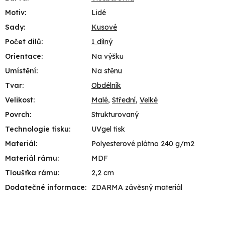
Motiv
:
Lidé
Sady
:
Kusové
Počet dílů
:
1 dílný
Orientace
:
Na výšku
Umístění
:
Na stěnu
Tvar
:
Obdélník
Velikost
:
Malé
,
Střední
,
Velké
Povrch
:
Strukturovaný
Technologie tisku
:
UVgel tisk
Materiál
:
Polyesterové plátno 240 g/m2
Materiál rámu
:
MDF
Tloušťka rámu
:
2,2 cm
Dodatečné informace
:
ZDARMA závěsný materiál