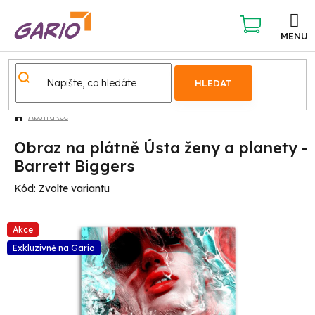
Přejít
na
obsah
NÁKUPNÍ
KOŠÍK
HLEDAT
Abstrakce
Obraz na plátně Ústa ženy a planety -
Barrett Biggers
Kód:
Zvolte variantu
Akce
Exkluzivně na Gario