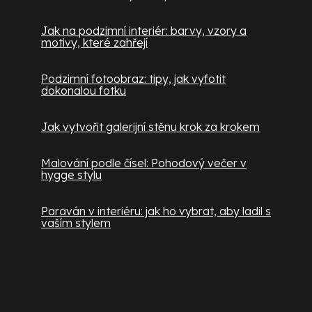
Jak na podzimní interiér: barvy, vzory a
motivy, které zahřejí
Podzimní fotoobraz: tipy, jak vyfotit
dokonalou fotku
Jak vytvořit galerijní stěnu krok za krokem
Malování podle čísel: Pohodový večer v
hygge stylu
Paraván v interiéru: jak ho vybrat, aby ladil s
vaším stylem
Kontakt