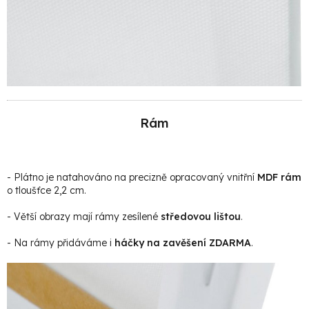
Rám
- Plátno je natahováno na precizně opracovaný vnitřní
MDF rám
o tloušťce 2,2 cm.
- Větší obrazy mají rámy zesílené
středovou lištou
.
- Na rámy přidáváme i
háčky na zavěšení ZDARMA
.