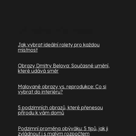
Užitečné informace
Jak vybrat ideální rolety pro každou
místnost
Obrazy Dmitry Belova: Současné umění,
které udává směr
Malované obrazy vs. reprodukce: Co si
vybrat do interiéru?
5 podzimních obrazů, které přenesou
přírodu k vám domů
Podzimní proměna obýváku: 5 tipů, jak ji
zvládnout i s malým rozpočtem