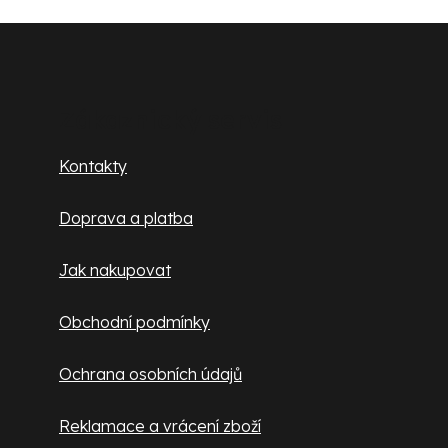
Z
á
p
Zákaznický servis
a
Kontakty
t
Doprava a platba
í
Jak nakupovat
Obchodní podmínky
Ochrana osobních údajů
Reklamace a vrácení zboží