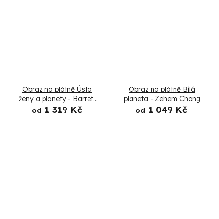
Obraz na plátně Ústa
Obraz na plátně Bílá
ženy a planety - Barrett
planeta - Zehem Chong
Biggers
1 319 Kč
1 049 Kč
od
od