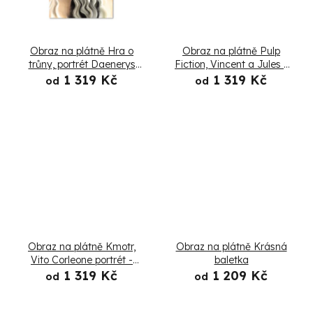
k
t
Obraz na plátně Hra o
Obraz na plátně Pulp
ů
trůny, portrét Daenerys
Fiction, Vincent a Jules -
Targaryen - Dmitry Belov
Dmitry Belov
1 319 Kč
1 319 Kč
od
od
Obraz na plátně Kmotr,
Obraz na plátně Krásná
Vito Corleone portrét -
baletka
Nikita Abakumov
1 319 Kč
1 209 Kč
od
od