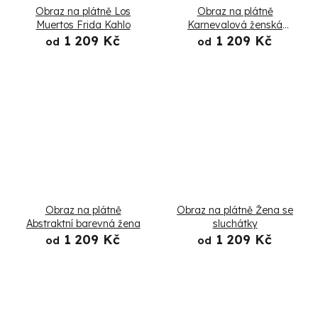
Obraz na plátně Los
Obraz na plátně
Muertos Frida Kahlo
Karnevalová ženská
abstrakce
1 209 Kč
1 209 Kč
od
od
Obraz na plátně
Obraz na plátně Žena se
Abstraktní barevná žena
sluchátky
1 209 Kč
1 209 Kč
od
od