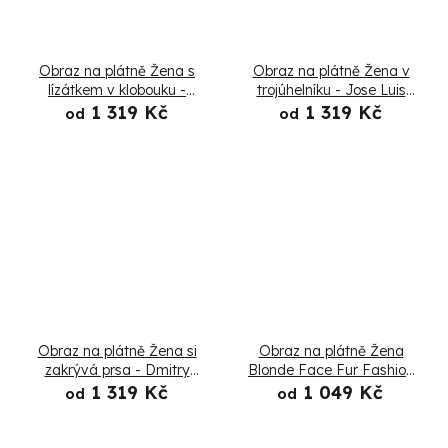
Obraz na plátně Žena s
Obraz na plátně Žena v
lízátkem v klobouku -
trojúhelníku - Jose Luis
Dmitry Belov
Guerrero
1 319 Kč
1 319 Kč
od
od
Obraz na plátně Žena si
Obraz na plátně Žena
zakrývá prsa - Dmitry
Blonde Face Fur Fashion
Belov
- Irina Sadykova
1 319 Kč
1 049 Kč
od
od