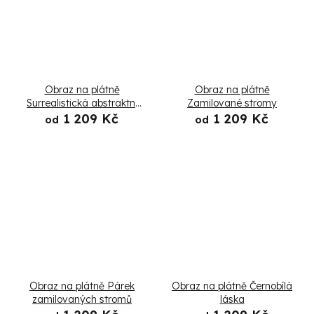
Obraz na plátně
Obraz na plátně
Surrealistická abstraktní
Zamilované stromy
žena
1 209 Kč
1 209 Kč
od
od
Obraz na plátně Párek
Obraz na plátně Černobílá
zamilovaných stromů
láska