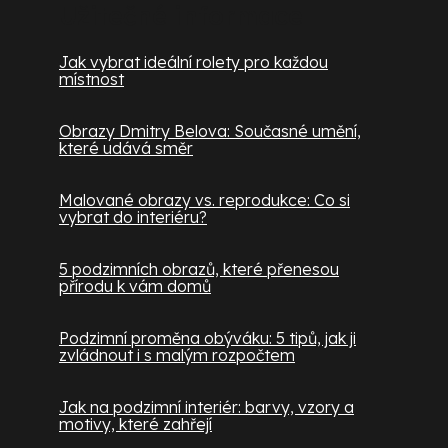
Užitečné informace
Jak vybrat ideální rolety pro každou
místnost
Obrazy Dmitry Belova: Současné umění,
které udává směr
Malované obrazy vs. reprodukce: Co si
vybrat do interiéru?
5 podzimních obrazů, které přenesou
přírodu k vám domů
Podzimní proměna obýváku: 5 tipů, jak ji
zvládnout i s malým rozpočtem
Jak na podzimní interiér: barvy, vzory a
motivy, které zahřejí