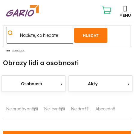
Přejít
na
obsah
NÁKUPNÍ
KOŠÍK
HLEDAT
Obrazy
Obrazy lidi a osobnosti
Osobnosti
Akty
Ř
Nejprodávanější
Nejlevnější
Nejdražší
Abecedně
a
z