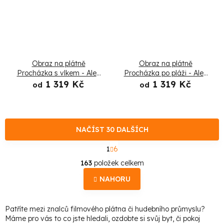
Obraz na plátně
Obraz na plátně
Procházka s vlkem - Alex
Procházka po pláži - Alex
Griffith
Griffith
1 319 Kč
1 319 Kč
od
od
NAČÍST 30 DALŠÍCH
S
1
6
t
O
r
163
položek celkem
á
v
n
NAHORU
l
k
o
á
v
Patříte mezi znalců filmového plátna či hudebního průmyslu?
d
á
Máme pro vás to co jste hledali, ozdobte si svůj byt, či pokoj
n