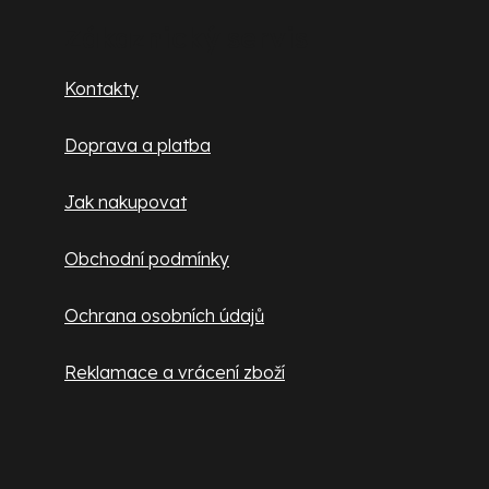
p
Zákaznický servis
a
Kontakty
t
Doprava a platba
í
Jak nakupovat
Obchodní podmínky
Ochrana osobních údajů
Reklamace a vrácení zboží