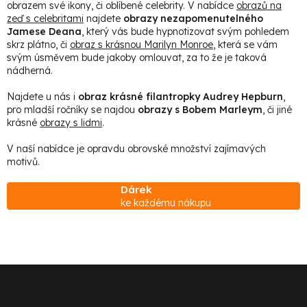
a
obrazem své ikony, či oblíbené celebrity. V nabídce
obrazů na
í
zeď s celebritami
najdete
obrazy nezapomenutelného
c
Jamese Deana
, který vás bude hypnotizovat svým pohledem
í
skrz plátno, či
obraz s krásnou Marilyn Monroe
, která se vám
p
svým úsměvem bude jakoby omlouvat, za to že je taková
nádherná.
r
v
Najdete u nás i
obraz krásné filantropky Audrey Hepburn
,
pro mladší ročníky se najdou
obrazy s Bobem Marleym
, či jiné
k
krásné
obrazy s lidmi
.
y
V naší nabídce je opravdu obrovské množství zajímavých
v
motivů.
ý
p
Dárek
ke každému nákupu
i
s
u
Z
á