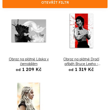
e
OTEVŘÍT FILTR
n
V
í
ý
p
p
r
i
o
s
Obraz na plátně Láska v
Obraz na plátně Dračí
d
p
černobílém
příběh Bruce Leeho -
Nikita Abakumov
1 209 Kč
1 319 Kč
u
od
od
r
k
o
t
d
ů
u