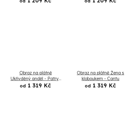
1 209 Kč
1 209 Kč
od
od
Obraz na plátně
Obraz na plátně Žena s
Ukřivděný anděl - Patryk
kloboukem - Cantu
Andrzejewski
1 319 Kč
1 319 Kč
od
od