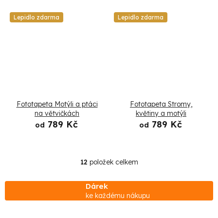
Lepidlo zdarma
Lepidlo zdarma
Fototapeta Motýli a ptáci
Fototapeta Stromy,
na větvičkách
květiny a motýli
789 Kč
789 Kč
od
od
12
položek celkem
O
v
Dárek
l
ke každému nákupu
á