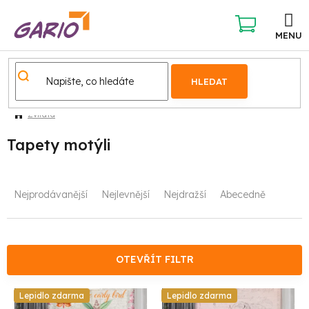
Přejít
na
obsah
NÁKUPNÍ
KOŠÍK
HLEDAT
Zvířata
Tapety motýli
Ř
Nejprodávanější
Nejlevnější
Nejdražší
Abecedně
a
z
e
OTEVŘÍT FILTR
n
V
Lepidlo zdarma
Lepidlo zdarma