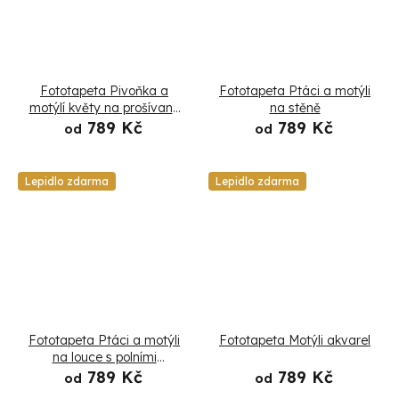
Fototapeta Pivoňka a
Fototapeta Ptáci a motýli
motýlí květy na prošívané
na stěně
pastelové textury
789 Kč
789 Kč
od
od
Lepidlo zdarma
Lepidlo zdarma
Fototapeta Ptáci a motýli
Fototapeta Motýli akvarel
na louce s polními
květinami
789 Kč
789 Kč
od
od