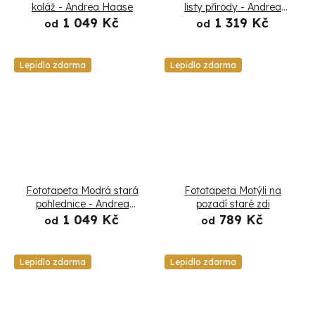
ů
koláž - Andrea Haase
listy přírody - Andrea
Haase
1 049 Kč
1 319 Kč
od
od
Lepidlo zdarma
Lepidlo zdarma
Fototapeta Modrá stará
Fototapeta Motýli na
pohlednice - Andrea
pozadí staré zdi
Haase
1 049 Kč
789 Kč
od
od
Lepidlo zdarma
Lepidlo zdarma