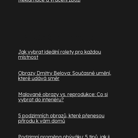
Užitečné informace
Jak vybrat ideální rolety pro každou
místnost
Obrazy Dmitry Belova: Současné umění,
které udává směr
Malované obrazy vs. reprodukce: Co si
vybrat do interiéru?
5 podzimních obrazů, které přenesou
přírodu k vám domů
Podzimní proměna obýváku: 5 tipů, jak ji