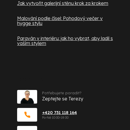
Jak vytvořit galerijní stěnu krok za krokem
Malování podle čísel: Pohodový večer v
hygge stylu
Paraván v interiéru: jak ho vybrat, aby ladil s
vaším stylem
Kontakt
Potřebujete poradit?
Zeptejte se Terezy
+420 731 118 164