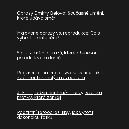
Obrazy Dmitry Belova: Současné umění,
které udává směr
Malované obrazy vs. reprodukce: Co si
vybrat do interiéru?
5 podzimních obrazů, které přenesou
přírodu k vám domů
Podzimní proměna obýváku: 5 tipů, jak ji
zvládnout i s malým rozpočtem
Jak na podzimní interiér: barvy, vzory a
motivy, které zahřejí
Podzimní fotoobraz: tipy, jak vyfotit
dokonalou fotku