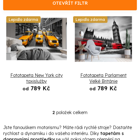
e
OTEVŘÍT FILTR
n
V
Lepidlo zdarma
Lepidlo zdarma
í
ý
p
p
r
i
o
s
Fototapeta New York city
Fototapeta Parlament
d
p
taxislužby
Velké Británie
789 Kč
789 Kč
u
od
od
r
k
o
2
položek celkem
t
O
d
v
ů
Jste fanouškem motorismu? Máte rádi rychlé stroje? Dostaňte
u
l
rychlost a dynamiku i do vašeho interiéru. Díky
tapetám s
dopravními prostředky
se váš pokoj rázem přemění na