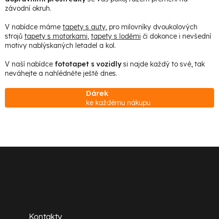
á
k
závodní okruh.
d
t
a
V nabídce máme
tapety s auty
, pro milovníky dvoukolových
strojů
tapety s motorkami
,
tapety s loděmi
či dokonce i nevšední
c
ů
motivy nablýskaných letadel a kol.
í
V naší nabídce
fototapet s vozidly
si najde každý to své, tak
p
neváhejte a nahlédněte ještě dnes.
r
v
Dárek
ke každému nákupu
k
y
v
ý
Z
p
á
i
s
p
Zákaznický servis
u
a
Kontakty