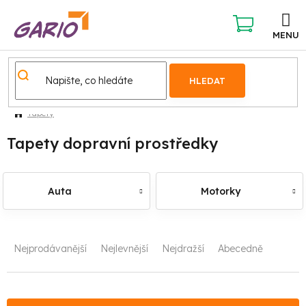
Přejít
na
obsah
NÁKUPNÍ
KOŠÍK
HLEDAT
Tapety
Tapety dopravní prostředky
Auta
Motorky
Ř
Nejprodávanější
Nejlevnější
Nejdražší
Abecedně
a
z