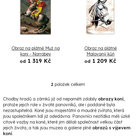
í
ý
p
p
r
i
o
s
Obraz na plátně Muž na
Obraz na plátně
d
p
koni - Norrobey
Malovaný kůň
1 319 Kč
1 209 Kč
u
od
od
r
k
o
2
položek celkem
t
O
d
v
ů
Chodby hradů a zámků již od nepaměti zdobily
obrazy koní
,
u
l
protože jejich role v životě panovníků, ale i poddané byla
nezastupitelná. Koně jsou majestátní a moudré zvířata, která
á
k
jsou společníkem lidí již odedávna. Panovníci nezřídka měli úzké
d
citové vazby na koně, které jim dělali společnost velkou část
t
a
jejich života, a tak jsou muzea a galerie plné
obrazů s výjevem
koní
.