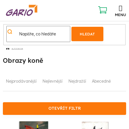
Přejít
na
obsah
NÁKUPNÍ
KOŠÍK
HLEDAT
Zvířata
Obrazy koně
Ř
Nejprodávanější
Nejlevnější
Nejdražší
Abecedně
a
z
e
OTEVŘÍT FILTR
n
V