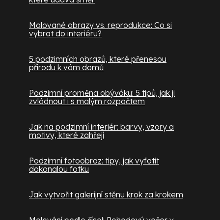
Malované obrazy vs. reprodukce: Co si
vybrat do interiéru?
5 podzimních obrazů, které přenesou
přírodu k vám domů
Podzimní proměna obýváku: 5 tipů, jak ji
zvládnout i s malým rozpočtem
Jak na podzimní interiér: barvy, vzory a
motivy, které zahřejí
Podzimní fotoobraz: tipy, jak vyfotit
dokonalou fotku
Jak vytvořit galerijní stěnu krok za krokem
Malování podle čísel: Pohodový večer v