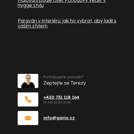
hygge stylu
Paraván v interiéru: jak ho vybrat, aby ladil s
vaším stylem
Kontakt
Potřebujete poradit?
Zeptejte se Terezy
+420 731 118 164
info
@
gario.cz