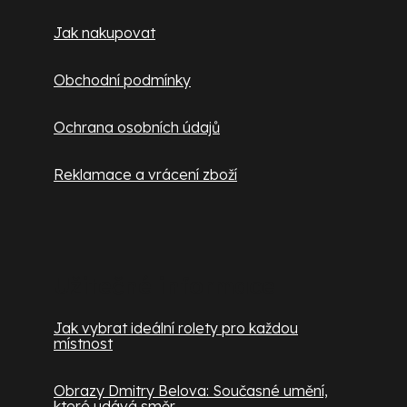
í
Jak nakupovat
Obchodní podmínky
Ochrana osobních údajů
Reklamace a vrácení zboží
Užitečné informace
Jak vybrat ideální rolety pro každou
místnost
Obrazy Dmitry Belova: Současné umění,
které udává směr