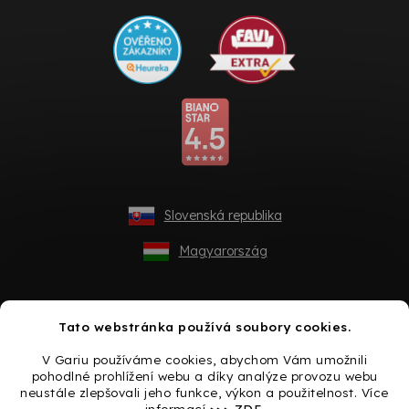
Slovenská republika
Magyarország
Tato webstránka používá soubory cookies.
V Gariu používáme cookies, abychom Vám umožnili
pohodlné prohlížení webu a díky analýze provozu webu
neustále zlepšovali jeho funkce, výkon a použitelnost. Více
informací
>>> ZDE
.