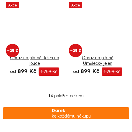
Akce
Akce
–25 %
–25 %
Obraz na plátně Jelen na
Obraz na plátně
louce
Umělecký jelen
899 Kč
899 Kč
od
1 209 Kč
od
1 209 Kč
14
položek celkem
O
v
Dárek
l
ke každému nákupu
á
d