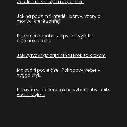
zvládnout i s malým rozpočtem
Jak na podzimní interiér: barvy, vzory a
motivy, které zahřejí
Podzimní fotoobraz: tipy, jak vyfotit
dokonalou fotku
Jak vytvořit galerijní stěnu krok za krokem
Malování podle čísel: Pohodový večer v
hygge stylu
Paraván v interiéru: jak ho vybrat, aby ladil s
vaším stylem