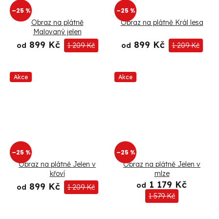
–25 %
–25 %
Obraz na plátně
Obraz na plátně Král lesa
Malovaný jelen
899 Kč
899 Kč
od
1 209 Kč
od
1 209 Kč
Akce
Akce
–25 %
–25 %
Obraz na plátně Jelen v
Obraz na plátně Jelen v
křoví
mlze
1 179 Kč
899 Kč
od
od
1 209 Kč
1 579 Kč