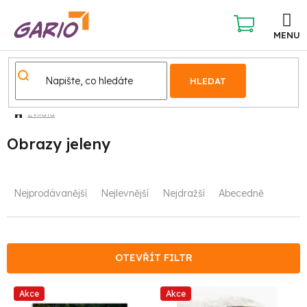
Přejít
na
obsah
NÁKUPNÍ
KOŠÍK
HLEDAT
Zvířata
Obrazy jeleny
Ř
Nejprodávanější
Nejlevnější
Nejdražší
Abecedně
a
z
e
OTEVŘÍT FILTR
n
V
Akce
Akce