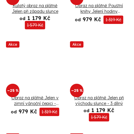
ů
Kulatý obraz na plátně
Obraz na plátně Pouštní
Jelen při západu slunce
knihy Jelení hodiny
Květiny Abstrakce -
1 179 Kč
od
979 Kč
od
1 319 Kč
Bryantama Art
1 579 Kč
Akce
Akce
–25 %
–25 %
Obraz na plátně Jelen v
Obraz na plátně Jelen při
zimní vánoční čepici -
východu slunce - 3 dílný
Rykker
1 179 Kč
979 Kč
od
od
1 319 Kč
1 579 Kč