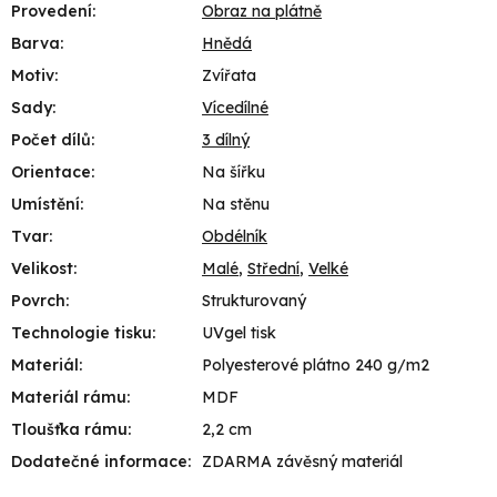
Provedení
:
Obraz na plátně
Barva
:
Hnědá
Motiv
:
Zvířata
Sady
:
Vícedílné
Počet dílů
:
3 dílný
Orientace
:
Na šířku
Umístění
:
Na stěnu
Tvar
:
Obdélník
Velikost
:
Malé
,
Střední
,
Velké
Povrch
:
Strukturovaný
Technologie tisku
:
UVgel tisk
Materiál
:
Polyesterové plátno 240 g/m2
Materiál rámu
:
MDF
Tloušťka rámu
:
2,2 cm
Dodatečné informace
:
ZDARMA závěsný materiál