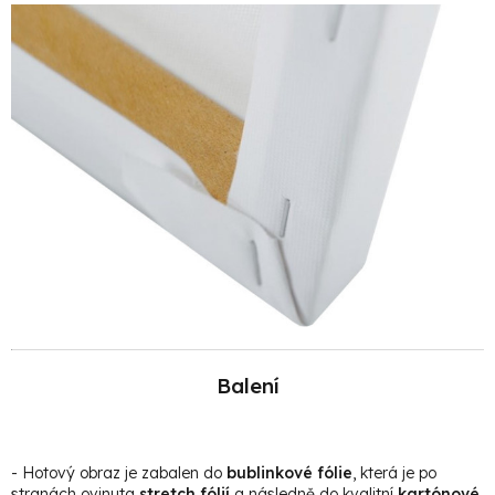
Balení
- Hotový obraz je zabalen do
bublinkové fólie
, která je po
stranách ovinuta
stretch fólií
a následně do kvalitní
kartónové