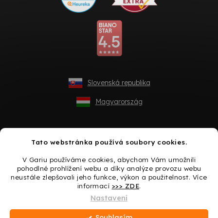
Slovenská republika
Magyarország
Tato webstránka používá soubory cookies.
V Gariu používáme cookies, abychom Vám umožnili
pohodlné prohlížení webu a díky analýze provozu webu
neustále zlepšovali jeho funkce, výkon a použitelnost. Více
informací
>>> ZDE
.
Vytvořil Shoptet
Nastavení
Souhlasím