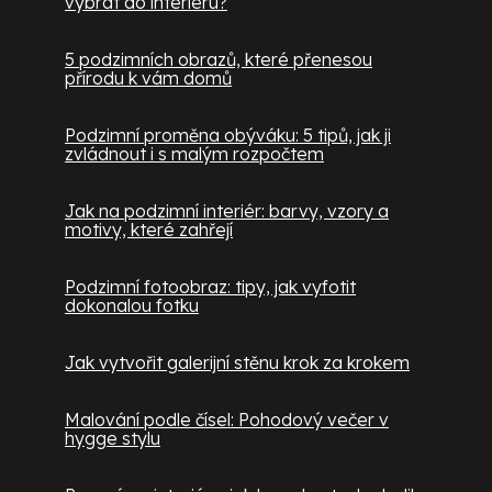
vybrat do interiéru?
5 podzimních obrazů, které přenesou
přírodu k vám domů
Podzimní proměna obýváku: 5 tipů, jak ji
zvládnout i s malým rozpočtem
Jak na podzimní interiér: barvy, vzory a
motivy, které zahřejí
Podzimní fotoobraz: tipy, jak vyfotit
dokonalou fotku
Jak vytvořit galerijní stěnu krok za krokem
Malování podle čísel: Pohodový večer v
hygge stylu