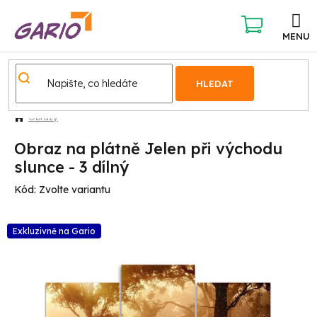
Přejít
na
obsah
NÁKUPNÍ
KOŠÍK
HLEDAT
Obrazy
Obraz na plátně Jelen při východu
slunce - 3 dílný
Kód:
Zvolte variantu
Exkluzivně na Gario