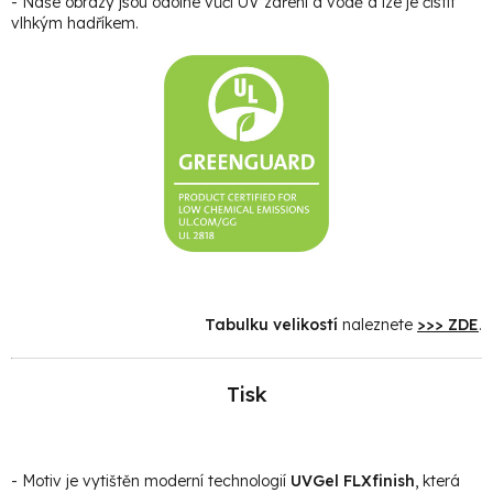
- Naše obrazy jsou odolné vůči UV záření a vodě a lze je čistit
vlhkým hadříkem.
Tabulku velikostí
naleznete
>>> ZDE
.
Tisk
- Motiv je vytištěn moderní technologií
UVGel FLXfinish
, která