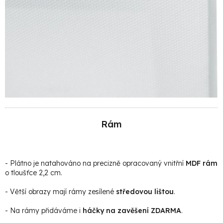
Rám
- Plátno je natahováno na precizně opracovaný vnitřní
MDF rám
o tloušťce 2,2 cm.
- Větší obrazy mají rámy zesílené
středovou lištou
.
- Na rámy přidáváme i
háčky na zavěšení ZDARMA
.