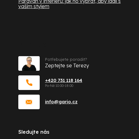
Paraván v interiéru: jak ho vybrat, aby ladil s
vaším stylem
Kontakt
Potřebujete poradit?
Zeptejte se Terezy
+420 731 118 164
info
@
gario.cz
Sledujte nás