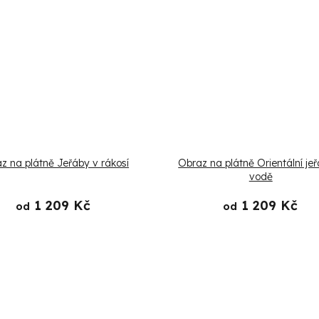
z na plátně Jeřáby v rákosí
Obraz na plátně Orientální je
vodě
1 209 Kč
1 209 Kč
od
od