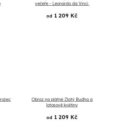
e
večeře - Leonardo da Vinci,
reprodukce
1 209 Kč
od
orožec
Obraz na plátně Zlatý Budha a
lotosové květiny
1 209 Kč
od