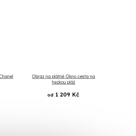
 Chanel
Obraz na plátně Okno cesta na
hezkou pláž
1 209 Kč
od