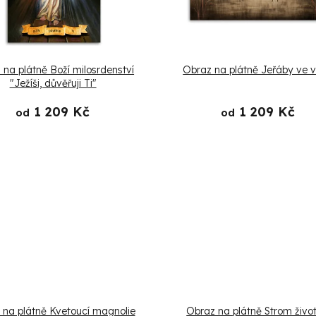
 na plátně Boží milosrdenství
Obraz na plátně Jeřáby ve 
"Ježíši, důvěřuji Ti"
1 209 Kč
1 209 Kč
od
od
 na plátně Kvetoucí magnolie
Obraz na plátně Strom život