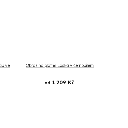
řáb ve
Obraz na plátně Láska v černobílém
1 209 Kč
od