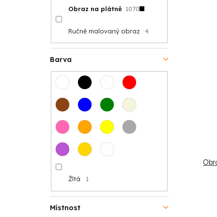
Obraz na plátně
1070
Ručně malovaný obraz
4
Barva
Obra
Žltá
1
Místnost