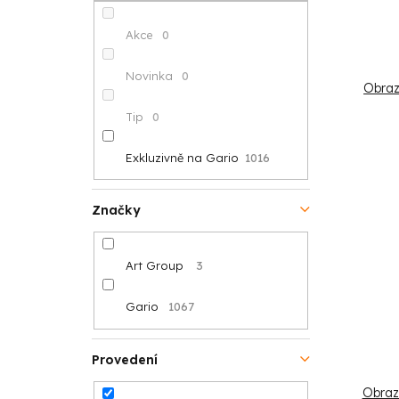
n
r
s
í
o
Akce
0
p
p
d
Novinka
0
Obraz
r
a
u
Tip
0
o
n
k
Exkluzivně na Gario
1016
d
e
t
u
l
ů
Značky
k
Art Group
3
t
ů
Gario
1067
Provedení
Obraz