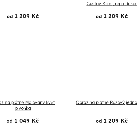
Gustav Klimt, reprodukc
1 209 Kč
1 209 Kč
od
od
z na plátně Malovaný květ
Obraz na plátně Růžový jedn
pivoňka
1 049 Kč
1 209 Kč
od
od