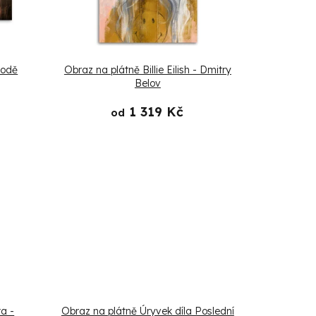
vodě
Obraz na plátně Billie Eilish - Dmitry
Belov
1 319 Kč
od
a -
Obraz na plátně Úryvek díla Poslední