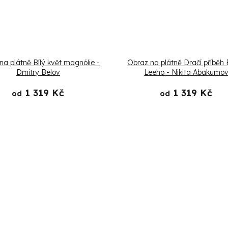
na plátně Bílý květ magnólie -
Obraz na plátně Dračí příběh
Dmitry Belov
Leeho - Nikita Abakumo
1 319 Kč
1 319 Kč
od
od