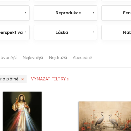
Reprodukce
Fen
perspektiva
Láska
Náb
ávanější
Nejlevnější
Nejdražší
Abecedně
na plátně
VYMAZAT FILTRY