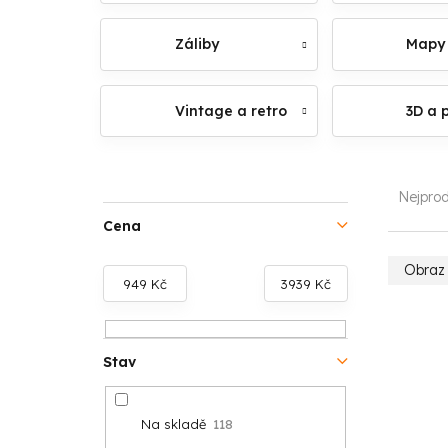
Záliby
Mapy
Vintage a retro
3D a 
P
Ř
Nejprod
o
a
Cena
s
z
Obraz 
949
Kč
3939
Kč
t
e
V
r
n
ý
Stav
a
í
p
n
p
Na skladě
118
i