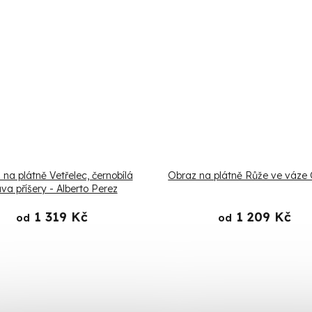
na plátně Vetřelec, černobílá
Obraz na plátně Růže ve váze
ava příšery - Alberto Perez
1 319 Kč
1 209 Kč
od
od