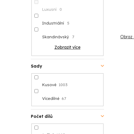
Luxusní
0
Industriální
5
Obraz 
Skandinávský
7
Zobrazit více
Sady
Kusové
1003
Vícedílné
67
Počet dílů