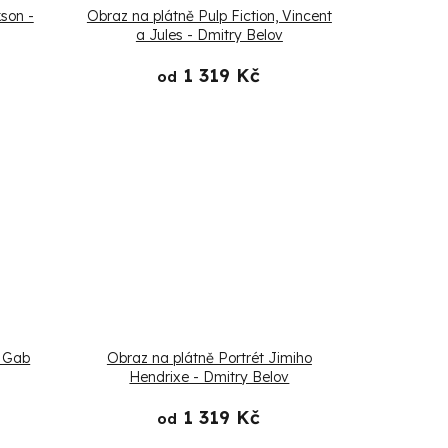
son -
Obraz na plátně Pulp Fiction, Vincent
a Jules - Dmitry Belov
1 319 Kč
od
- Gab
Obraz na plátně Portrét Jimiho
Hendrixe - Dmitry Belov
1 319 Kč
od