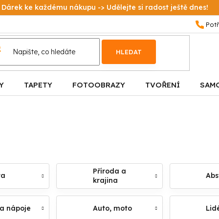
Dárek ke každému nákupu -> Udělejte si radost ještě dnes!
HLEDAT
Y
TAPETY
FOTOOBRAZY
TVOŘENÍ
SAM
Příroda a
ta
Abs
krajina
 a nápoje
Auto, moto
Lid