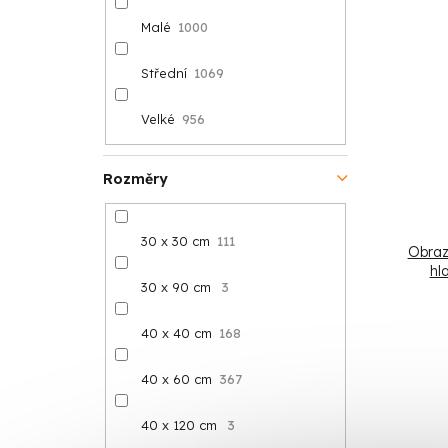
Malé
1000
Střední
1069
Velké
956
Rozměry
30 x 30 cm
111
Obraz 
hl
30 x 90 cm
3
40 x 40 cm
168
40 x 60 cm
367
40 x 120 cm
3