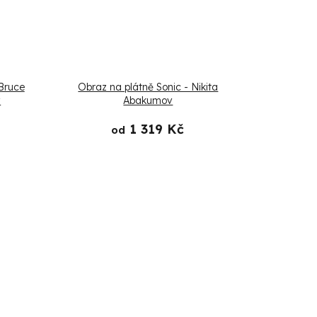
 Bruce
Obraz na plátně Sonic - Nikita
v
Abakumov
1 319 Kč
od