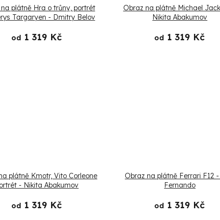
na plátně Hra o trůny, portrét
Obraz na plátně Michael Jack
ys Targaryen - Dmitry Belov
Nikita Abakumov
1 319 Kč
1 319 Kč
od
od
a plátně Kmotr, Vito Corleone
Obraz na plátně Ferrari F12 
ortrét - Nikita Abakumov
Fernando
1 319 Kč
1 319 Kč
od
od