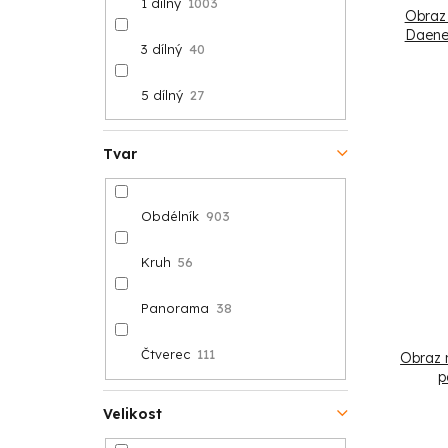
1 dílný
1003
Obraz 
Daener
3 dílný
40
5 dílný
27
Tvar
Obdélník
903
Kruh
56
Panorama
38
Čtverec
111
Obraz n
p
Velikost