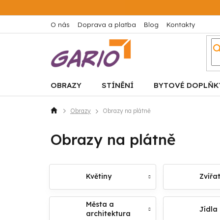
Přejít
na
obsah
O nás
Doprava a platba
Blog
Kontakty
OBRAZY
STÍNĚNÍ
BYTOVÉ DOPLŇK
Obrazy
Obrazy na plátně
Domů
Obrazy na plátně
Květiny
Zvířa
Města a
Jídla
architektura