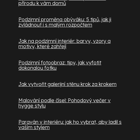
přírodu k vám domů
Podzimní proměna obýváku: 5 tipů, jak ji
zvládnout i s malým rozpočtem
Jak na podzimní interiér: barvy, vzory a
motivy, které zahřejí
Podzimní fotoobraz: tipy, jak vyfotit
dokonalou fotku
Jak vytvořit galerijní stěnu krok za krokem
Malování podle čísel: Pohodový večer v
hygge stylu
Paraván v interiéru: jak ho vybrat, aby ladil s
vaším stylem