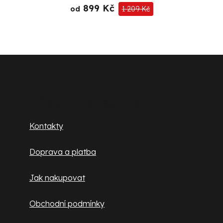
899 Kč
od
1 209 Kč
Z
á
p
Zákaznický servis
a
Kontakty
t
Doprava a platba
í
Jak nakupovat
Obchodní podmínky