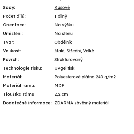
Sady
:
Kusové
Počet dílů
:
1 dílný
Orientace
:
Na výšku
Umístění
:
Na stěnu
Tvar
:
Obdélník
Velikost
:
Malé
,
Střední
,
Velké
Povrch
:
Strukturovaný
Technologie tisku
:
UVgel tisk
Materiál
:
Polyesterové plátno 240 g/m2
Materiál rámu
:
MDF
Tloušťka rámu
:
2,2 cm
Dodatečné informace
:
ZDARMA závěsný materiál