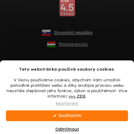
Slovenská republika
Magyarország
Tato webstránka používá soubory cookies.
V Gariu používáme cookies, abychom Vám umožnili
pohodlné prohlížení webu a díky analýze provozu webu
neustále zlepšovali jeho funkce, výkon a použitelnost. Více
informací
>>> ZDE
.
Vytvořil Shoptet
Nastavení
Souhlasím
Copyright 2026
Gario.cz
. Všechna práva vyhrazena.
Upravit
nastavení cookies
Odmítnout
Dárek ke každému nákupu -> Udělejte si radost ještě