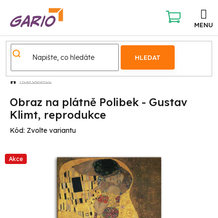
Přejít
na
obsah
NÁKUPNÍ
KOŠÍK
HLEDAT
Reprodukce
Obraz na plátně Polibek - Gustav
Klimt, reprodukce
Kód:
Zvolte variantu
Akce