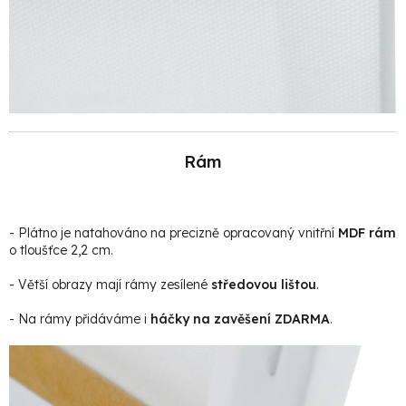
Rám
- Plátno je natahováno na precizně opracovaný vnitřní
MDF rám
o tloušťce 2,2 cm.
- Větší obrazy mají rámy zesílené
středovou lištou
.
- Na rámy přidáváme i
háčky na zavěšení ZDARMA
.