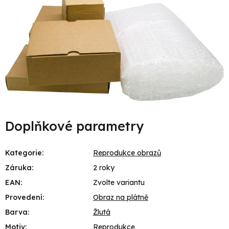
Doplňkové parametry
Kategorie
:
Reprodukce obrazů
Záruka
:
2 roky
EAN
:
Zvolte variantu
Provedení
:
Obraz na plátně
Barva
:
Žlutá
Motiv
:
Reprodukce