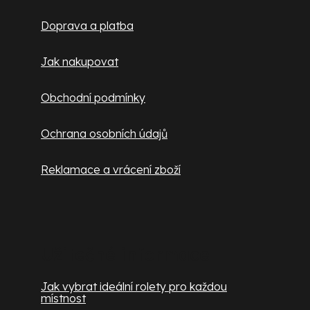
t
y
Doprava a platba
v
í
ý
Jak nakupovat
p
i
Obchodní podmínky
s
u
Ochrana osobních údajů
Reklamace a vrácení zboží
Užitečné informace
Jak vybrat ideální rolety pro každou
místnost