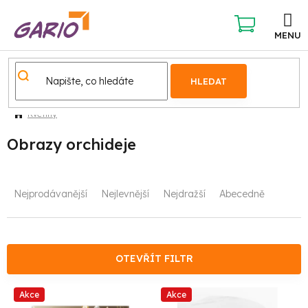
Přejít
na
obsah
NÁKUPNÍ
KOŠÍK
HLEDAT
Květiny
Obrazy orchideje
Ř
Nejprodávanější
Nejlevnější
Nejdražší
Abecedně
a
z
e
OTEVŘÍT FILTR
n
V
Akce
Akce