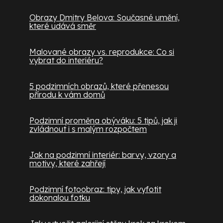
Obrazy Dmitry Belova: Současné umění,
které udává směr
Malované obrazy vs. reprodukce: Co si
vybrat do interiéru?
5 podzimních obrazů, které přenesou
přírodu k vám domů
Podzimní proměna obýváku: 5 tipů, jak ji
zvládnout i s malým rozpočtem
Jak na podzimní interiér: barvy, vzory a
motivy, které zahřejí
Podzimní fotoobraz: tipy, jak vyfotit
dokonalou fotku