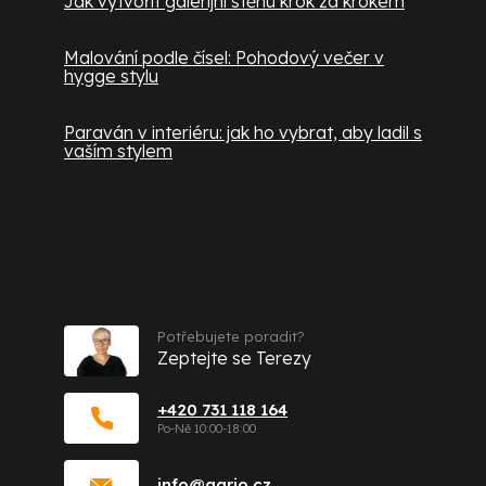
Jak vytvořit galerijní stěnu krok za krokem
Malování podle čísel: Pohodový večer v
hygge stylu
Paraván v interiéru: jak ho vybrat, aby ladil s
vaším stylem
Kontakt
Potřebujete poradit?
Zeptejte se Terezy
+420 731 118 164
info
@
gario.cz