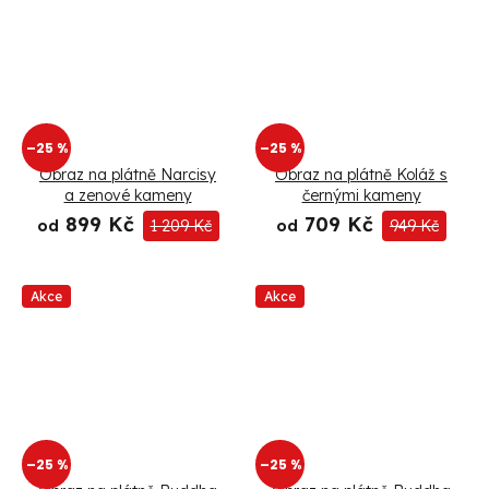
–25 %
–25 %
Obraz na plátně Narcisy
Obraz na plátně Koláž s
a zenové kameny
černými kameny
899 Kč
709 Kč
od
1 209 Kč
od
949 Kč
Akce
Akce
–25 %
–25 %