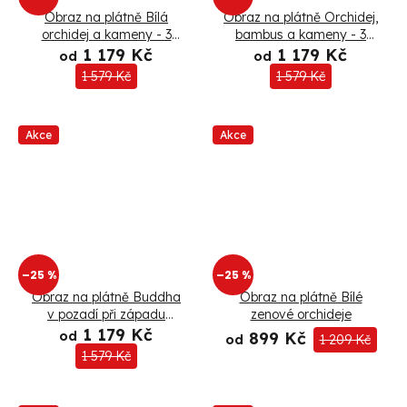
ů
Obraz na plátně Bílá
Obraz na plátně Orchidej,
orchidej a kameny - 3
bambus a kameny - 3
dílný
dílný
1 179 Kč
1 179 Kč
od
od
1 579 Kč
1 579 Kč
Akce
Akce
–25 %
–25 %
Obraz na plátně Buddha
Obraz na plátně Bílé
v pozadí při západu
zenové orchideje
slunce - 3 dílný
1 179 Kč
od
899 Kč
od
1 209 Kč
1 579 Kč