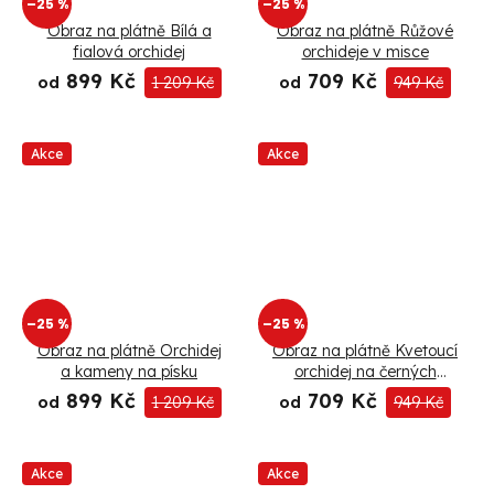
–25 %
–25 %
Obraz na plátně Bílá a
Obraz na plátně Růžové
fialová orchidej
orchideje v misce
899 Kč
709 Kč
od
1 209 Kč
od
949 Kč
Akce
Akce
–25 %
–25 %
Obraz na plátně Orchidej
Obraz na plátně Kvetoucí
a kameny na písku
orchidej na černých
kamenech
899 Kč
709 Kč
od
1 209 Kč
od
949 Kč
Akce
Akce