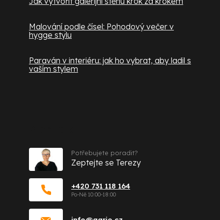
Jak vytvořit galerijní stěnu krok za krokem
Malování podle čísel: Pohodový večer v
hygge stylu
Paraván v interiéru: jak ho vybrat, aby ladil s
vaším stylem
Kontakt
Potřebujete poradit?
Zeptejte se Terezy
+420 731 118 164
info
@
gario.cz