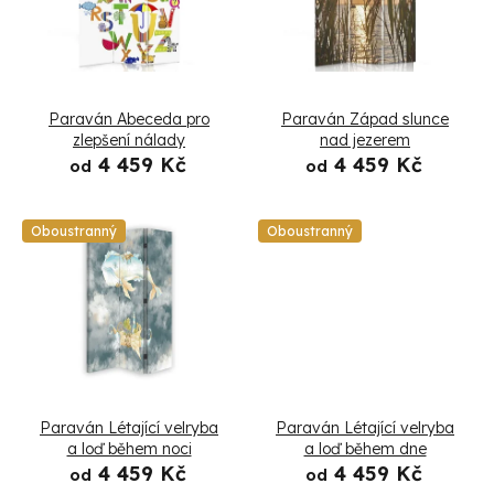
p
p
r
i
o
s
Paraván Abeceda pro
Paraván Západ slunce
d
p
zlepšení nálady
nad jezerem
4 459 Kč
4 459 Kč
u
od
od
r
k
o
Oboustranný
Oboustranný
t
d
ů
u
k
t
Paraván Létající velryba
Paraván Létající velryba
ů
a loď během noci
a loď během dne
4 459 Kč
4 459 Kč
od
od