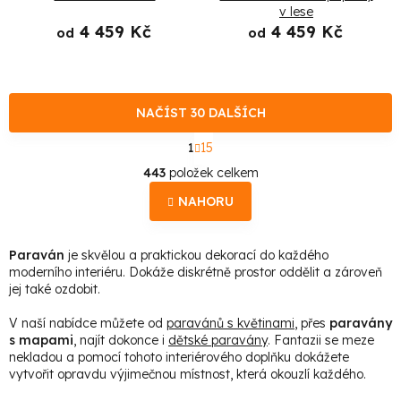
v lese
4 459 Kč
4 459 Kč
od
od
NAČÍST 30 DALŠÍCH
S
1
15
t
O
r
443
položek celkem
á
v
n
NAHORU
l
k
o
á
v
Paraván
je skvělou a praktickou dekorací do každého
d
á
moderního interiéru. Dokáže diskrétně prostor oddělit a zároveň
n
a
jej také ozdobit.
í
c
V naší nabídce můžete od
paravánů s květinami
, přes
paravány
í
s mapami
, najít dokonce i
dětské paravány
. Fantazii se meze
p
nekladou a pomocí tohoto interiérového doplňku dokážete
vytvořit opravdu výjimečnou místnost, která okouzlí každého.
r