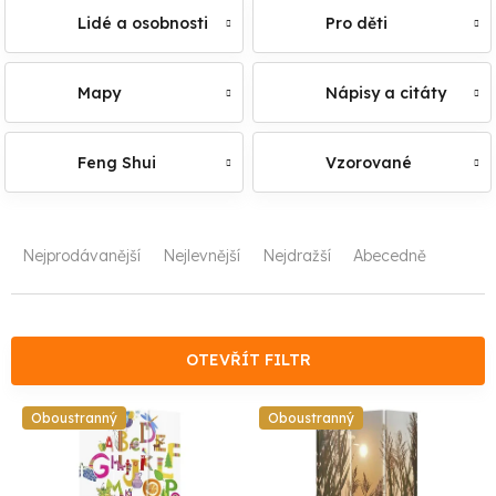
Lidé a osobnosti
Pro děti
Mapy
Nápisy a citáty
Feng Shui
Vzorované
Ř
Nejprodávanější
Nejlevnější
Nejdražší
Abecedně
a
z
e
OTEVŘÍT FILTR
n
V
Oboustranný
Oboustranný
í
ý