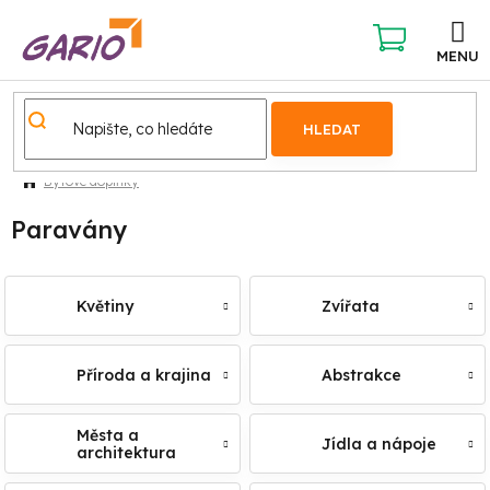
Přejít
na
obsah
NÁKUPNÍ
KOŠÍK
HLEDAT
Bytové doplňky
Paravány
Květiny
Zvířata
Příroda a krajina
Abstrakce
Města a
Jídla a nápoje
architektura