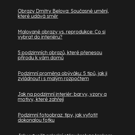
Obrazy Dmitry Belova: Současné umění,
které udává směr
Malované obrazy vs. reprodukce: Co si
vybrat do interiéru?
5 podzimních obrazů, které přenesou
přírodu k vám domů
Podzimní proměna obýváku: 5 tipů, jak ji
zvládnout i s malým rozpočtem
Jak na podzimní interiér: barvy, vzory a
motivy, které zahřejí
Podzimní fotoobraz: tipy, jak vyfotit
dokonalou fotku