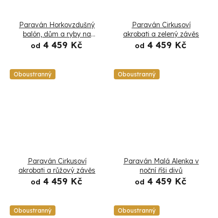
Paraván Horkovzdušný
Paraván Cirkusoví
balón, dům a ryby na
akrobati a zelený závěs
zatažené obloze
4 459 Kč
4 459 Kč
od
od
Oboustranný
Oboustranný
Paraván Cirkusoví
Paraván Malá Alenka v
akrobati a růžový závěs
noční říši divů
4 459 Kč
4 459 Kč
od
od
Oboustranný
Oboustranný