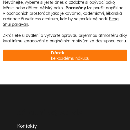
v
Neváhejte, vyberte si ještě dnes a ozdobte si obývací pokoj,
ložnici nebo dětem dětský pokoj.
Paravány
lze použít například i
k
v obchodních prostorách jako je kavárna, kadeřnictví, lékařská
y
ordinace či wellness centrum, kde by se perfektně hodil
Feng
Shui paraván
.
v
ý
Zkrášlete si bydlení a vytvořte opravdu příjemnou atmosféru díky
p
kvalitnímu zpracování a originálním motivům za dostupnou cenu.
i
Dárek
s
ke každému nákupu
u
Z
á
p
Zákaznický servis
a
Kontakty