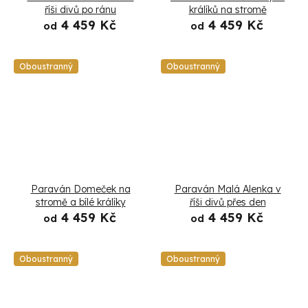
říši divů po ránu
králíků na stromě
4 459 Kč
4 459 Kč
od
od
Oboustranný
Oboustranný
Paraván Domeček na
Paraván Malá Alenka v
stromě a bílé králíky
říši divů přes den
4 459 Kč
4 459 Kč
od
od
Oboustranný
Oboustranný