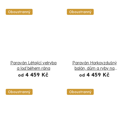
Oboustranný
Oboustranný
Paraván Létající velryba
Paraván Horkovzdušný
a loď během rána
balón, dům a ryby na
modré obloze
4 459 Kč
4 459 Kč
od
od
Oboustranný
Oboustranný