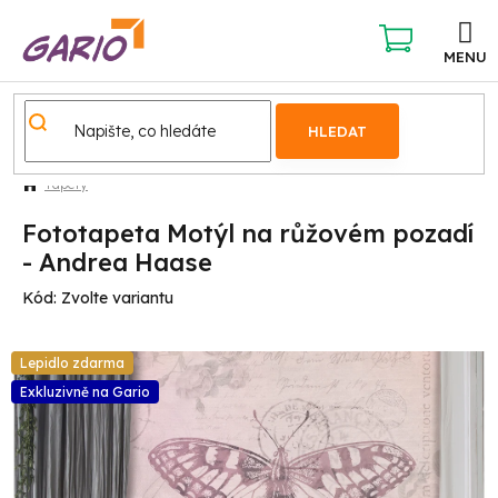
Přejít
na
obsah
NÁKUPNÍ
KOŠÍK
HLEDAT
Tapety
Fototapeta Motýl na růžovém pozadí
- Andrea Haase
Kód:
Zvolte variantu
Lepidlo zdarma
Exkluzivně na Gario