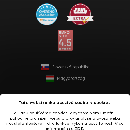
Slovenská republika
Magyarország
Tato webstránka používá soubory cookies.
V Gariu používáme cookies, abychom Vám umožnili
pohodlné prohlížení webu a díky analýze provozu webu
neustále zlepšovali jeho funkce, výkon a použitelnost. Více
informací
>>> ZDE
.