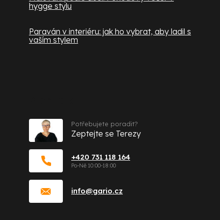
hygge stylu
Paraván v interiéru: jak ho vybrat, aby ladil s
vaším stylem
Kontakt
Potřebujete poradit?
Zeptejte se Terezy
+420 731 118 164
info
@
gario.cz