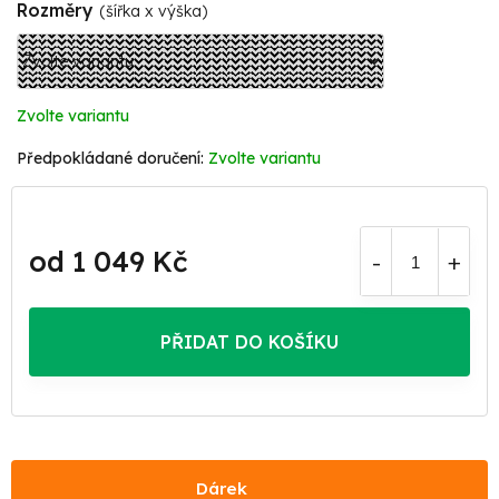
Rozměry
(šířka x výška)
Zvolte variantu
Zvolte variantu
od
1 049 Kč
Měrná
cena:
PŘIDAT DO KOŠÍKU
Dárek