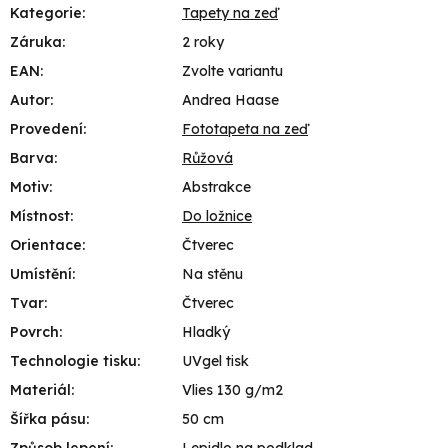
Kategorie
:
Tapety na zeď
Záruka
:
2 roky
EAN
:
Zvolte variantu
Autor
:
Andrea Haase
Provedení
:
Fototapeta na zeď
Barva
:
Růžová
Motiv
:
Abstrakce
Místnost
:
Do ložnice
Orientace
:
Čtverec
Umístění
:
Na stěnu
Tvar
:
Čtverec
Povrch
:
Hladký
Technologie tisku
:
UVgel tisk
Materiál
:
Vlies 130 g/m2
Šířka pásu
:
50 cm
Způsob lepení
:
Lepidlo na podklad