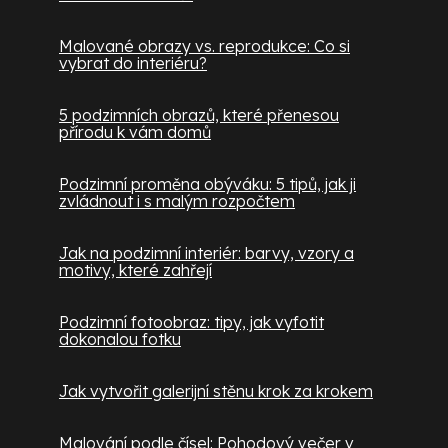
Malované obrazy vs. reprodukce: Co si
vybrat do interiéru?
5 podzimních obrazů, které přenesou
přírodu k vám domů
Podzimní proměna obýváku: 5 tipů, jak ji
zvládnout i s malým rozpočtem
Jak na podzimní interiér: barvy, vzory a
motivy, které zahřejí
Podzimní fotoobraz: tipy, jak vyfotit
dokonalou fotku
Jak vytvořit galerijní stěnu krok za krokem
Malování podle čísel: Pohodový večer v