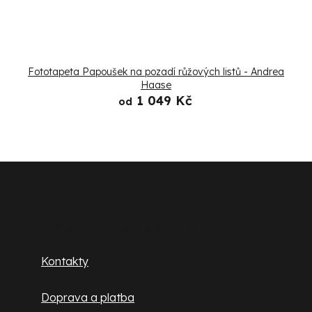
Fototapeta Papoušek na pozadí růžových listů - Andrea
Haase
1 049 Kč
od
Z
á
p
Zákaznický servis
a
Kontakty
t
Doprava a platba
í