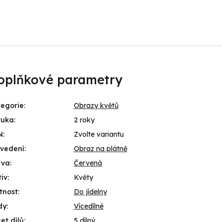
oplňkové parametry
egorie
:
Obrazy květů
ruka
:
2 roky
N
:
Zvolte variantu
ovedení
:
Obraz na plátně
rva
:
Červená
iv
:
Květy
tnost
:
Do jídelny
dy
:
Vícedílné
et dílů
:
5 dílný