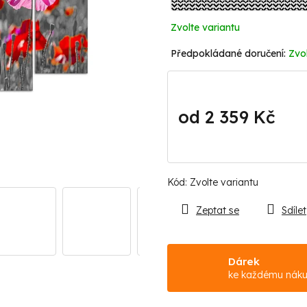
Zvolte variantu
Zvol
od
2 359 Kč
Měrná
cena:
Kód:
Zvolte variantu
Zeptat se
Sdílet
Dárek
ke každému nák