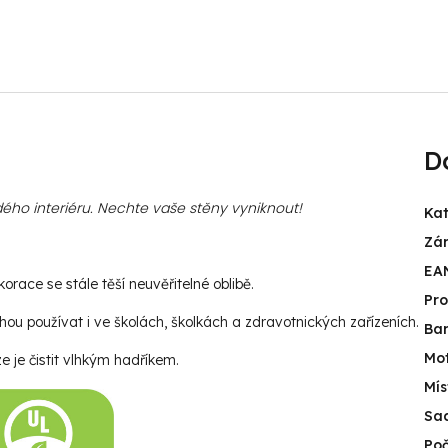
D
ého interiéru. Nechte vaše stěny vyniknout!
Kat
Zá
EA
race se stále těší neuvěřitelné oblibě.
Pr
u používat i ve školách, školkách a zdravotnických zařízeních.
Ba
Mot
e je čistit vlhkým hadříkem.
Mís
Sa
Poč