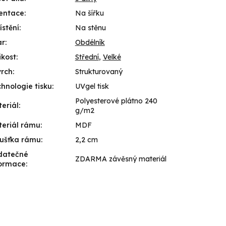
entace
:
Na šířku
stění
:
Na stěnu
ar
:
Obdélník
ikost
:
Střední
,
Velké
vrch
:
Strukturovaný
hnologie tisku
:
UVgel tisk
Polyesterové plátno 240
eriál
:
g/m2
eriál rámu
:
MDF
ušťka rámu
:
2,2 cm
datečné
ZDARMA závěsný materiál
formace
: