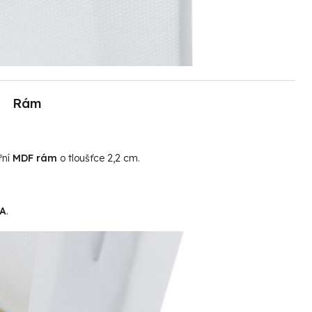
Rám
řní
MDF rám
o tloušťce 2,2 cm.
MA
.