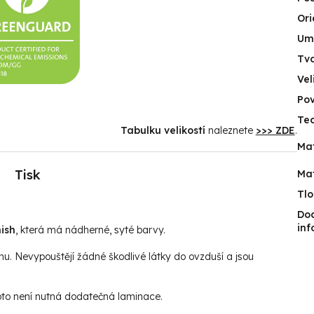
Ori
Umí
Tv
Vel
Po
Tec
Tabulku velikostí
naleznete
>>> ZDE
.
Mat
Tisk
Mat
Tlo
Do
in
ish
, která má nádherné, syté barvy.
hu. Nevypouštějí žádné škodlivé látky do ovzduší a jsou
roto není nutná dodatečná laminace.