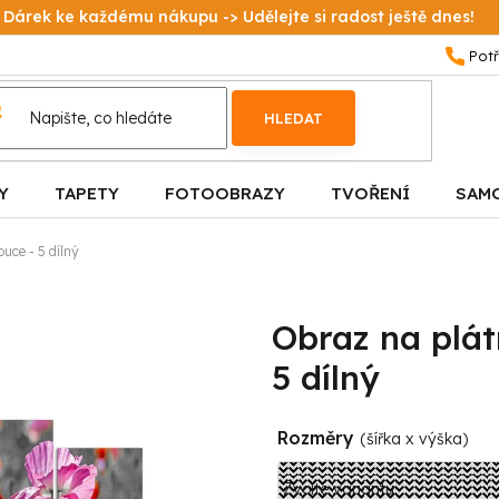
Dárek ke každému nákupu -> Udělejte si radost ještě dnes!
HLEDAT
Y
TAPETY
FOTOOBRAZY
TVOŘENÍ
SAM
uce - 5 dílný
Obraz na plát
5 dílný
Rozměry
(šířka x výška)