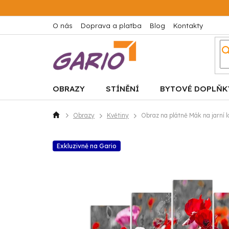
Přejít
na
obsah
O nás
Doprava a platba
Blog
Kontakty
OBRAZY
STÍNĚNÍ
BYTOVÉ DOPLŇK
Obrazy
Květiny
Obraz na plátně Mák na jarní lo
Domů
Exkluzivně na Gario