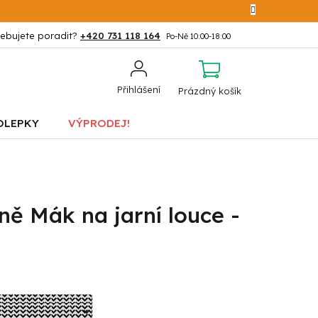
+420 731 118 164
NÁKUPNÍ
Přihlášení
Prázdný košík
KOŠÍK
OLEPKY
VÝPRODEJ!
ně Mák na jarní louce -