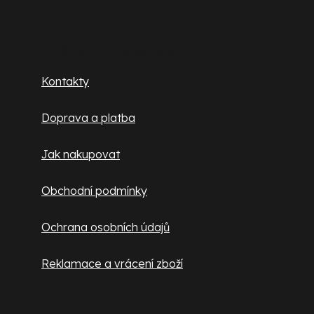
á
p
Zákaznický servis
a
Kontakty
t
í
Doprava a platba
Jak nakupovat
Obchodní podmínky
Ochrana osobních údajů
Reklamace a vrácení zboží