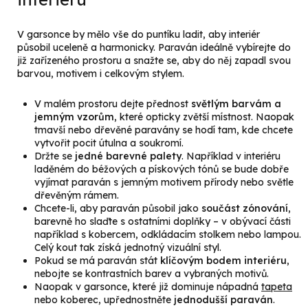
V garsonce by mělo vše do puntíku ladit, aby interiér
působil uceleně a harmonicky. Paraván ideálně vybírejte do
již zařízeného prostoru a snažte se, aby do něj zapadl svou
barvou, motivem i celkovým stylem.
V malém prostoru dejte přednost
světlým barvám a
jemným vzorům
, které opticky zvětší místnost. Naopak
tmavší nebo dřevěné paravány se hodí tam, kde chcete
vytvořit pocit útulna a soukromí.
Držte se
jedné barevné palety
. Například v interiéru
laděném do béžových a pískových tónů se bude dobře
vyjímat paraván s jemným motivem přírody nebo světle
dřevěným rámem.
Chcete-li, aby paraván působil jako
součást zónování
,
barevně ho slaďte s ostatními doplňky – v obývací části
například s kobercem, odkládacím stolkem nebo lampou.
Celý kout tak získá jednotný vizuální styl.
Pokud se má paraván stát
klíčovým bodem interiéru
,
nebojte se kontrastních barev a vybraných motivů.
Naopak v garsonce, které již dominuje nápadná
tapeta
nebo koberec, upřednostněte
jednodušší paraván
.