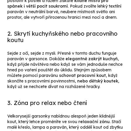
postavit k posteli a rázem získáte
klidné místo pro
spánek i větší pocit soukromí
. Pokud zvolíte lehký textilní
paraván v neutrální barvě, neubere místnosti světlo ani
prostor, ale vytvoří přirozenou hranici mezi nocí a dnem.
2. Skrytí kuchyňského nebo pracovního
koutu
Sejde z očí, sejde z mysli. Přesně v tomto duchu funguje
paraván v garsonce. Dokáže
elegantně zakrýt kuchyň
,
když přijde návštěva nebo když se vám jednoduše nechce
hned po vaření pouštět do úklidu. Stejným způsobem
můžete pomocí paravánu
schovat pracovní kout
, když
skončíte s pracovními povinnostmi,
nebo dětský koutek
,
když už se nechcete dívat na rozházené hračky.
3. Zóna pro relax nebo čtení
Velkorysejší garsonky nabídnou alespoň jeden klidnější
kout, který lehce proměníte ve svou
relaxační zónu
. Stačí
malé křeslo, lampa a paraván, který oddělí kout od zbytku