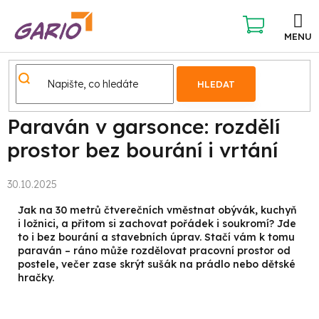
Přejít
na
obsah
NÁKUPNÍ
KOŠÍK
HLEDAT
Paraván v garsonce: rozdělí
prostor bez bourání i vrtání
30.10.2025
Jak na 30 metrů čtverečních vměstnat obývák, kuchyň
i ložnici, a přitom si zachovat pořádek i soukromí? Jde
to i bez bourání a stavebních úprav. Stačí vám k tomu
paraván – ráno může rozdělovat pracovní prostor od
postele, večer zase skrýt sušák na prádlo nebo dětské
hračky.