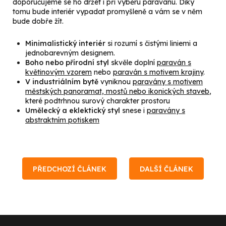
doporučujeme se ho držet i při výběru paravánu. Díky
tomu bude interiér vypadat promyšleně a vám se v něm
bude dobře žít.
Minimalistický interiér
si rozumí s čistými liniemi a
jednobarevným designem.
Boho nebo přírodní styl
skvěle doplní
paraván s
květinovým vzorem
nebo
paraván s motivem krajiny
.
V industriálním bytě
vyniknou
paravány s motivem
městských panoramat, mostů nebo ikonických staveb
,
které podtrhnou surový charakter prostoru
Umělecký a eklektický styl
snese i
paravány s
abstraktním potiskem
PŘEDCHOZÍ ČLÁNEK
DALŠÍ ČLÁNEK
Z