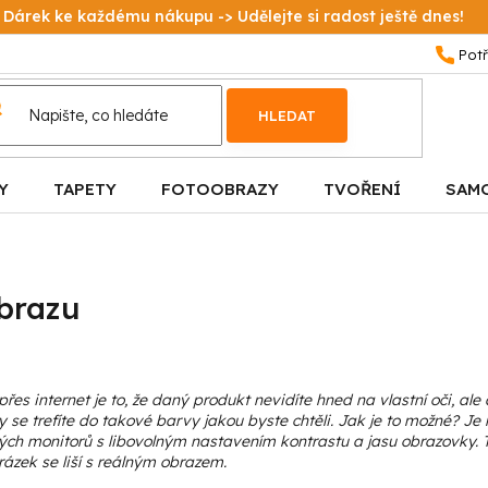
Dárek ke každému nákupu -> Udělejte si radost ještě dnes!
HLEDAT
Y
TAPETY
FOTOOBRAZY
TVOŘENÍ
SAM
brazu
s internet je to, že daný produkt nevidíte hned na vlastní oči, ale 
ždy se trefíte do takové barvy jakou byste chtěli. Jak je to možné? 
ných monitorů s libovolným nastavením kontrastu a jasu obrazovk
rázek se liší s reálným obrazem.