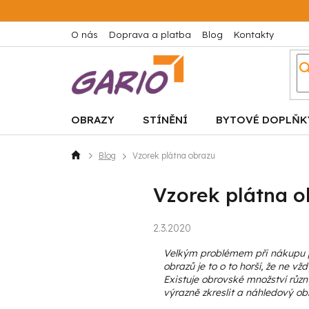
Přejít
na
obsah
O nás
Doprava a platba
Blog
Kontakty
OBRAZY
STÍNĚNÍ
BYTOVÉ DOPLŇK
Blog
Vzorek plátna obrazu
Domů
Vzorek plátna o
2.3.2020
Velkým problémem při nákupu pře
obrazů je to o to horší, že ne v
Existuje obrovské množství růz
výrazně zkreslit a náhledový ob