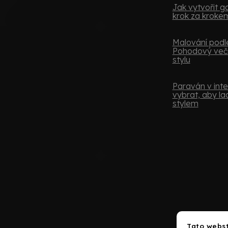
Jak vytvořit ga
krok za kroke
Malování podle
Pohodový več
stylu
Paraván v inter
vybrat, aby lad
stylem
Tato webst