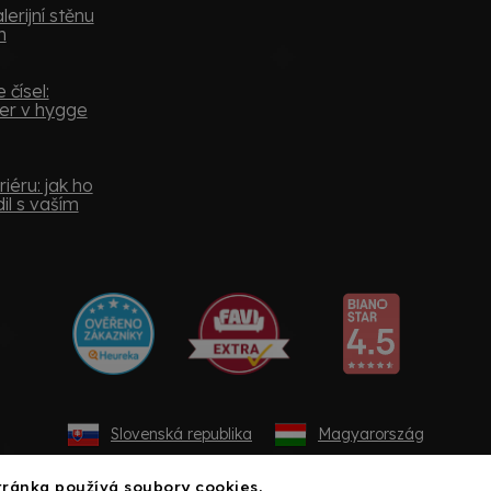
lerijní stěnu
m
 čísel:
er v hygge
iéru: jak ho
il s vaším
Slovenská republika
Magyarország
ránka používá soubory cookies.