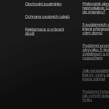
Malované obra
Obchodní podmínky
reprodukce: Co
do interiéru?
Ochrana osobních údajů
5 podzimních 
které přenesou
Reklamace a vrácení
vám domů
zboží
Podzimní pro
obýváku: 5 tipů,
zvládnout i s
rozpočtem
Jak na podzimní
barvy, vzory a
které zahřejí
Podzimní fotoo
jak vyfotit do
fotku