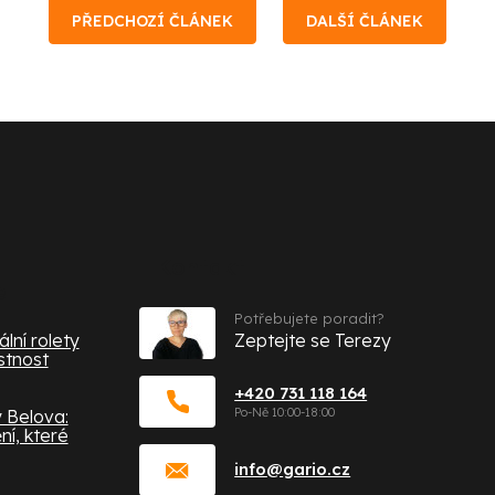
PŘEDCHOZÍ ČLÁNEK
DALŠÍ ČLÁNEK
Kontakt
e
Potřebujete poradit?
lní rolety
Zeptejte se Terezy
stnost
+420 731 118 164
 Belova:
í, které
info
@
gario.cz