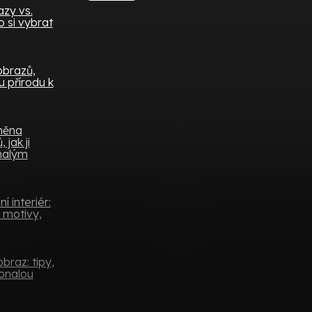
zy vs.
 si vybrat
obrazů,
 přírodu k
měna
 jak ji
 malým
 interiér:
 motivy,
braz: tipy,
konalou