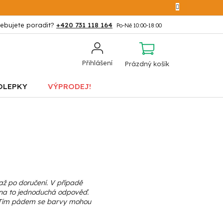
+420 731 118 164
NÁKUPNÍ
Přihlášení
Prázdný košík
KOŠÍK
OLEPKY
VÝPRODEJ!
až po doručení. V případě
Je na to jednoduchá odpověď.
y. Tím pádem se barvy mohou