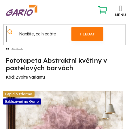
Přejít
na
obsah
NÁKUPNÍ
KOŠÍK
HLEDAT
Tapety
Fototapeta Abstraktní květiny v
pastelových barvách
Kód:
Zvolte variantu
Lepidlo zdarma
Exkluzivně na Gario