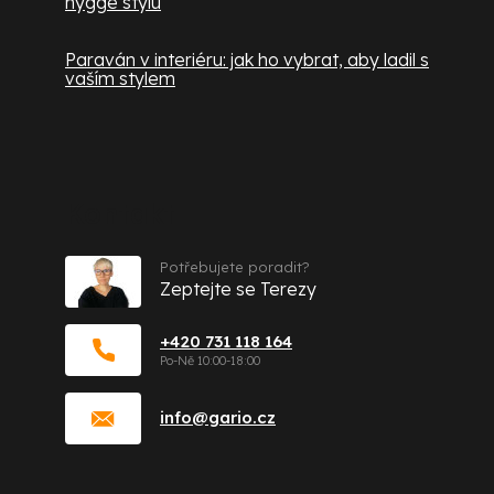
hygge stylu
Paraván v interiéru: jak ho vybrat, aby ladil s
vaším stylem
Kontakt
Potřebujete poradit?
Zeptejte se Terezy
+420 731 118 164
info
@
gario.cz