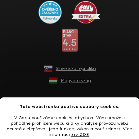
Slovenská republika
Magyarország
Tato webstránka používá soubory cookies.
V Gariu používáme cookies, abychom Vám umožnili
pohodlné prohlížení webu a díky analýze provozu webu
neustále zlepšovali jeho funkce, výkon a použitelnost. Více
informací
>>> ZDE
.