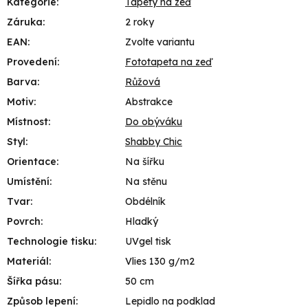
Kategorie
:
Tapety na zeď
Záruka
:
2 roky
EAN
:
Zvolte variantu
Provedení
:
Fototapeta na zeď
Barva
:
Růžová
Motiv
:
Abstrakce
Místnost
:
Do obýváku
Styl
:
Shabby Chic
Orientace
:
Na šířku
Umístění
:
Na stěnu
Tvar
:
Obdélník
Povrch
:
Hladký
Technologie tisku
:
UVgel tisk
Materiál
:
Vlies 130 g/m2
Šířka pásu
:
50 cm
Způsob lepení
:
Lepidlo na podklad