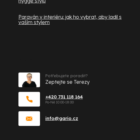
hygge stylu
Paraván v interiéru: jak ho vybrat, aby ladil s
vaším stylem
Kontakt
Potřebujete poradit?
Zeptejte se Terezy
+420 731 118 164
info
@
gario.cz