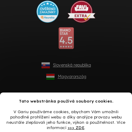
Slovenská republika
Magyarország
Tato webstránka používá soubory cookies.
V Gariu používáme cookies, abychom Vám umožnili
pohodlné prohlížení webu a díky analýze provozu webu
neustále zlepšovali jeho funkce, výkon a použitelnost. Více
informací
>>> ZDE
.