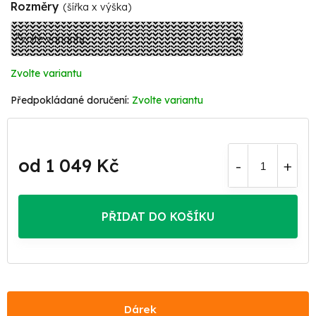
Rozměry
(šířka x výška)
Zvolte variantu
Zvolte variantu
od
1 049 Kč
Měrná
cena:
PŘIDAT DO KOŠÍKU
Dárek