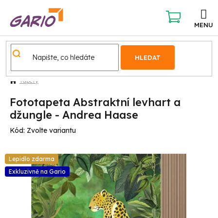
Přejít
na
obsah
NÁKUPNÍ
KOŠÍK
HLEDAT
Tapety
Fototapeta Abstraktní levhart a
džungle - Andrea Haase
Kód:
Zvolte variantu
Lepidlo zdarma
Exkluzivně na Gario