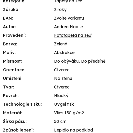
Kategorie
:
Tapety na zeď
Záruka
:
2 roky
EAN
:
Zvolte variantu
Autor
:
Andrea Haase
Provedení
:
Fototapeta na zeď
Barva
:
Zelená
Motiv
:
Abstrakce
Místnost
:
Do obýváku
,
Do předsíně
Orientace
:
Čtverec
Umístění
:
Na stěnu
Tvar
:
Čtverec
Povrch
:
Hladký
Technologie tisku
:
UVgel tisk
Materiál
:
Vlies 130 g/m2
Šířka pásu
:
50 cm
Způsob lepení
:
Lepidlo na podklad