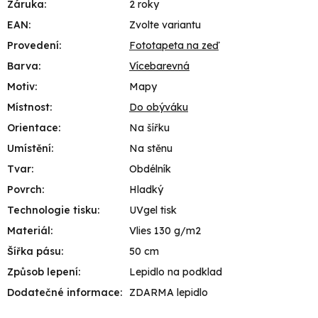
Záruka
:
2 roky
EAN
:
Zvolte variantu
Provedení
:
Fototapeta na zeď
Barva
:
Vícebarevná
Motiv
:
Mapy
Místnost
:
Do obýváku
Orientace
:
Na šířku
Umístění
:
Na stěnu
Tvar
:
Obdélník
Povrch
:
Hladký
Technologie tisku
:
UVgel tisk
Materiál
:
Vlies 130 g/m2
Šířka pásu
:
50 cm
Způsob lepení
:
Lepidlo na podklad
Dodatečné informace
:
ZDARMA lepidlo