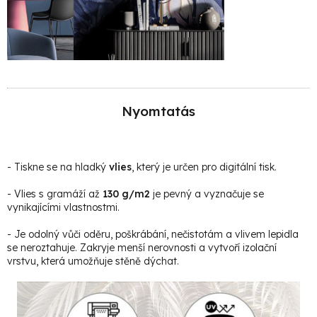
Nyomtatás
- Tiskne se na hladký
vlies
, který je určen pro digitální tisk.
- Vlies s gramáží až
130 g/m2
je pevný a vyznačuje se
vynikajícími vlastnostmi.
- Je odolný vůči oděru, poškrábání, nečistotám a vlivem lepidla
se neroztahuje. Zakryje menší nerovnosti a vytvoří izolační
vrstvu, která umožňuje stěně dýchat.