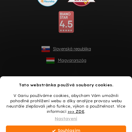
Slovenská republika
Magyarország
Tato webstránka používá soubory cookies.
V Gariu používáme cookies, abychom Vám umožnili
pohodlné prohlížení webu a díky analýze provozu webu
neustále zlepšovali jeho funkce, výkon a použitelnost. Více
informací
>>> ZDE
.
Vytvořil Shoptet
Nastavení
Souhlasím