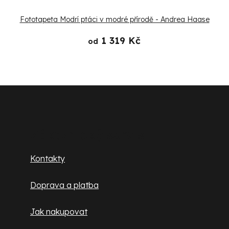
Fototapeta Modrí ptáci v modré přírodě - Andrea Haase
1 319 Kč
od
Z
á
p
Zákaznický servis
a
Kontakty
t
Doprava a platba
í
Jak nakupovat