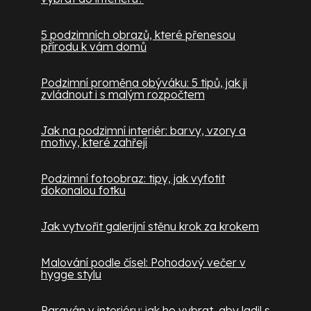
5 podzimních obrazů, které přenesou
přírodu k vám domů
Podzimní proměna obýváku: 5 tipů, jak ji
zvládnout i s malým rozpočtem
Jak na podzimní interiér: barvy, vzory a
motivy, které zahřejí
Podzimní fotoobraz: tipy, jak vyfotit
dokonalou fotku
Jak vytvořit galerijní stěnu krok za krokem
Malování podle čísel: Pohodový večer v
hygge stylu
Paraván v interiéru: jak ho vybrat, aby ladil s