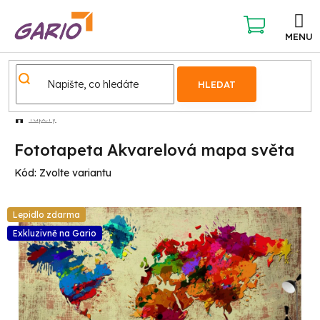
Přejít
na
obsah
NÁKUPNÍ
KOŠÍK
HLEDAT
Tapety
Fototapeta Akvarelová mapa světa
Kód:
Zvolte variantu
Lepidlo zdarma
Exkluzivně na Gario