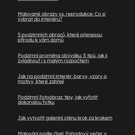
Malované obrazy vs. reprodukce: Co si
vybrat do interiéru?
5 podzimních obrazů, které přenesou
přírodu k vám domů
Podzimní proměna obýváku: 5 tipů, jak ji
zvládnout i s malým rozpočtem
Jak na podzimní interiér: barvy, vzory a
motivy, které zahřejí
Podzimní fotoobraz: tipy, jak vyfotit
dokonalou fotku
Jak vytvořit galerijní stěnu krok za krokem
Malování podle čísel: Pohodový večer v