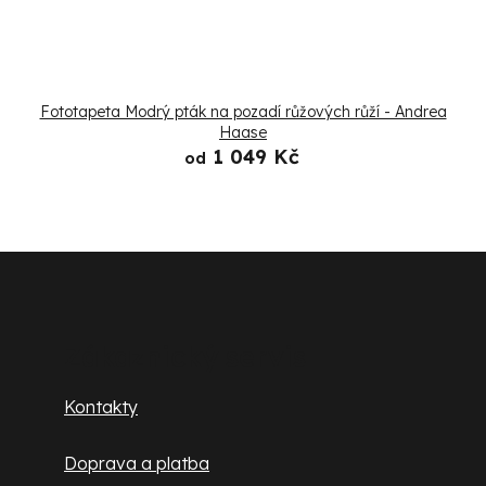
Fototapeta Modrý pták na pozadí růžových růží - Andrea
Haase
1 049 Kč
od
Z
á
p
Zákaznický servis
a
Kontakty
t
Doprava a platba
í