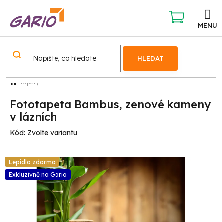
Přejít
na
obsah
NÁKUPNÍ
KOŠÍK
HLEDAT
Tapety
Fototapeta Bambus, zenové kameny
v lázních
Kód:
Zvolte variantu
Lepidlo zdarma
Exkluzivně na Gario