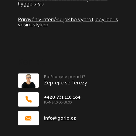
hygge stylu
Paraván v interiéru: jak ho vybrat, aby ladil s
vaším stylem
Kontakt
Potřebujete poradit?
Zeptejte se Terezy
+420 731 118 164
info
@
gario.cz