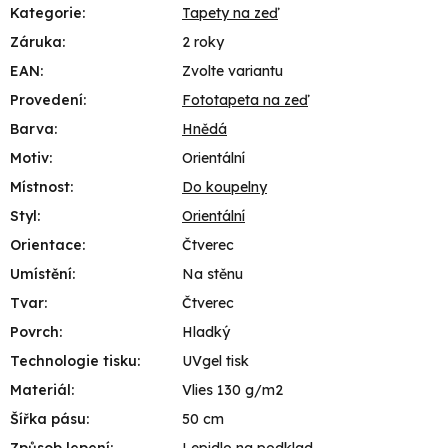
Kategorie
:
Tapety na zeď
Záruka
:
2 roky
EAN
:
Zvolte variantu
Provedení
:
Fototapeta na zeď
Barva
:
Hnědá
Motiv
:
Orientální
Místnost
:
Do koupelny
Styl
:
Orientální
Orientace
:
Čtverec
Umístění
:
Na stěnu
Tvar
:
Čtverec
Povrch
:
Hladký
Technologie tisku
:
UVgel tisk
Materiál
:
Vlies 130 g/m2
Šířka pásu
:
50 cm
Způsob lepení
:
Lepidlo na podklad