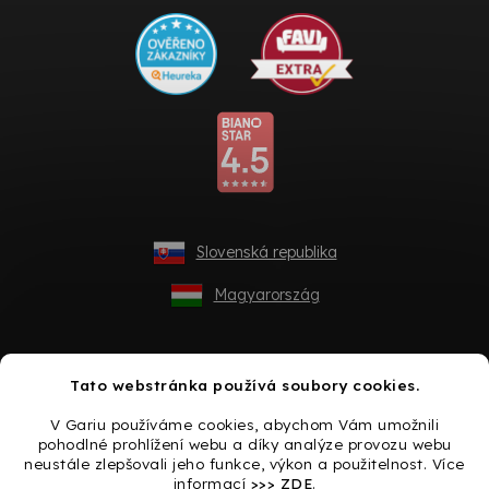
Slovenská republika
Magyarország
Tato webstránka používá soubory cookies.
V Gariu používáme cookies, abychom Vám umožnili
pohodlné prohlížení webu a díky analýze provozu webu
neustále zlepšovali jeho funkce, výkon a použitelnost. Více
informací
>>> ZDE
.