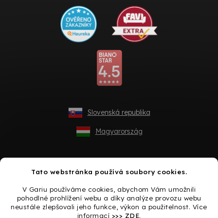
Slovenská republika
Magyarország
Tato webstránka používá soubory cookies.
V Gariu používáme cookies, abychom Vám umožnili
pohodlné prohlížení webu a díky analýze provozu webu
neustále zlepšovali jeho funkce, výkon a použitelnost. Více
informací
>>> ZDE
.