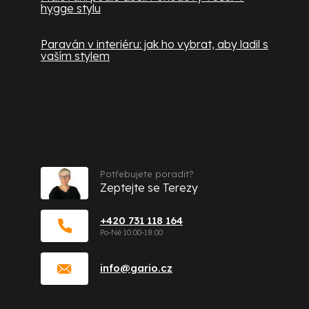
hygge stylu
Paraván v interiéru: jak ho vybrat, aby ladil s
vaším stylem
Kontakt
Potřebujete poradit?
Zeptejte se Terezy
+420 731 118 164
info
@
gario.cz