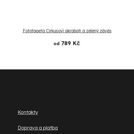
Fototapeta Cirkusoví akrobati a zelený závěs
789 Kč
od
Z
á
p
Zákaznický servis
a
Kontakty
t
Doprava a platba
í