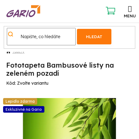
Přejít
na
obsah
NÁKUPNÍ
KOŠÍK
HLEDAT
Tapety
Fototapeta Bambusové listy na
zeleném pozadí
Kód:
Zvolte variantu
Lepidlo zdarma
Exkluzivně na Gario