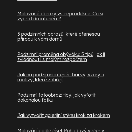
Malované obrazy vs. reprodukce: Co si
vybrat do interiéru?
5 podzimních obrazů, které přenesou
přírodu k vám domů
Podzimní proměna obýváku: 5 tipů, jak ji
zvládnout i s malým rozpočtem
Jak na podzimní interiér: barvy, vzory a
motivy, které zahřejí
Podzimní fotoobraz: tipy, jak vyfotit
dokonalou fotku
Jak vytvořit galerijní stěnu krok za krokem
Malování podle čísel: Pohodový večer v