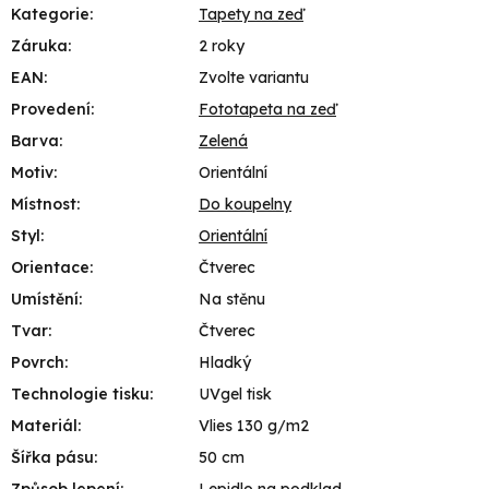
Kategorie
:
Tapety na zeď
Záruka
:
2 roky
EAN
:
Zvolte variantu
Provedení
:
Fototapeta na zeď
Barva
:
Zelená
Motiv
:
Orientální
Místnost
:
Do koupelny
Styl
:
Orientální
Orientace
:
Čtverec
Umístění
:
Na stěnu
Tvar
:
Čtverec
Povrch
:
Hladký
Technologie tisku
:
UVgel tisk
Materiál
:
Vlies 130 g/m2
Šířka pásu
:
50 cm
Způsob lepení
:
Lepidlo na podklad