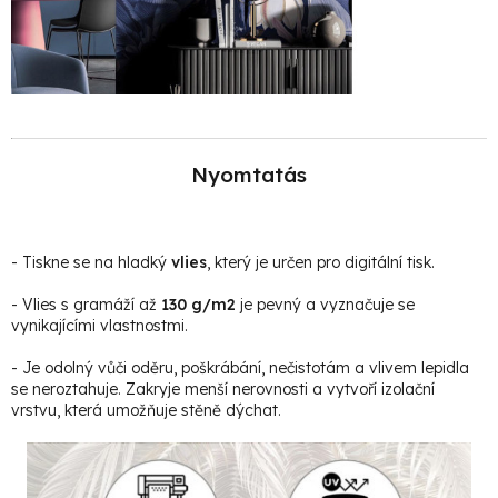
Nyomtatás
- Tiskne se na hladký
vlies
, který je určen pro digitální tisk.
- Vlies s gramáží až
130 g/m2
je pevný a vyznačuje se
vynikajícími vlastnostmi.
- Je odolný vůči oděru, poškrábání, nečistotám a vlivem lepidla
se neroztahuje. Zakryje menší nerovnosti a vytvoří izolační
vrstvu, která umožňuje stěně dýchat.