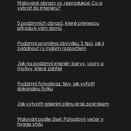
Malované obrazy vs. reprodukce: Co si
vybrat do interiéru?
5 podzimních obrazů, které přenesou
přírodu k vám domů
Podzimní proměna obýváku: 5 tipů, jak ji
zvládnout i s malým rozpočtem
Jak na podzimní interiér: barvy, vzory a
motivy, které zahřejí
Podzimní fotoobraz: tipy, jak vyfotit
dokonalou fotku
Jak vytvořit galerijní stěnu krok za krokem
Malování podle čísel: Pohodový večer v
hygge stylu