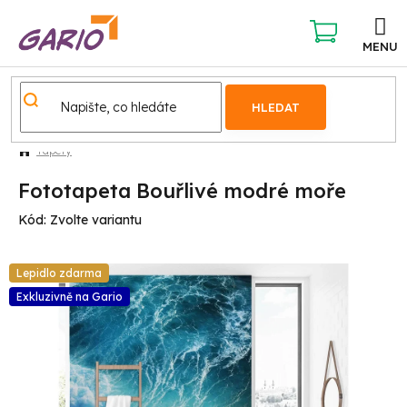
Přejít
na
obsah
NÁKUPNÍ
KOŠÍK
HLEDAT
Tapety
Fototapeta Bouřlivé modré moře
Kód:
Zvolte variantu
Lepidlo zdarma
Exkluzivně na Gario