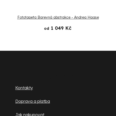
Fototapeta Barevná abstrakce - Andrea Haase
1 049 Kč
od
Z
á
p
Zákaznický servis
a
Kontakty
t
Doprava a platba
í
Jak nakupovat