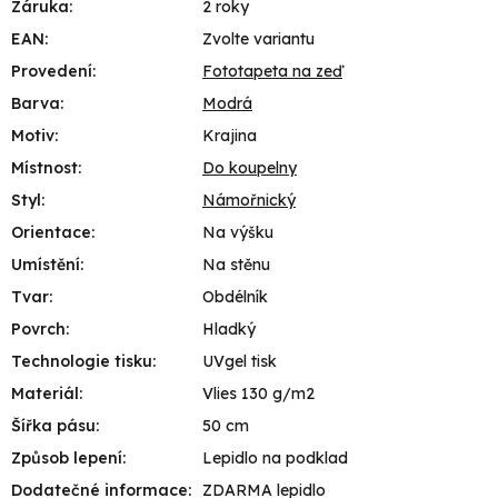
Záruka
:
2 roky
EAN
:
Zvolte variantu
Provedení
:
Fototapeta na zeď
Barva
:
Modrá
Motiv
:
Krajina
Místnost
:
Do koupelny
Styl
:
Námořnický
Orientace
:
Na výšku
Umístění
:
Na stěnu
Tvar
:
Obdélník
Povrch
:
Hladký
Technologie tisku
:
UVgel tisk
Materiál
:
Vlies 130 g/m2
Šířka pásu
:
50 cm
Způsob lepení
:
Lepidlo na podklad
Dodatečné informace
:
ZDARMA lepidlo