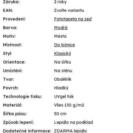
Záruka
:
2 roky
EAN
:
Zvolte variantu
Provedení
:
Fototapeta na zeď
Barva
:
Modrá
Motiv
:
Města
Místnost
:
Do ložnice
Styl
:
Klasický
Orientace
:
Na šířku
Umístění
:
Na stěnu
Tvar
:
Obdélník
Povrch
:
Hladký
Technologie tisku
:
UVgel tisk
Materiál
:
Vlies 130 g/m2
Šířka pásu
:
50 cm
Způsob lepení
:
Lepidlo na podklad
Dodatečné informace
:
ZDARMA lepidlo