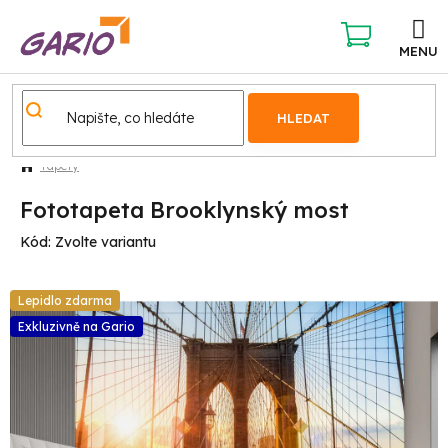
Přejít
na
obsah
NÁKUPNÍ
KOŠÍK
HLEDAT
Tapety
Fototapeta Brooklynský most
Kód:
Zvolte variantu
Lepidlo zdarma
Exkluzivně na Gario