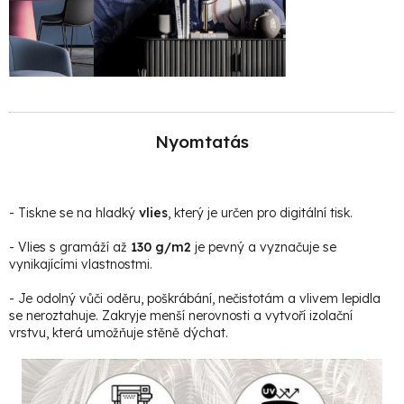
Nyomtatás
- Tiskne se na hladký
vlies
, který je určen pro digitální tisk.
- Vlies s gramáží až
130 g/m2
je pevný a vyznačuje se
vynikajícími vlastnostmi.
- Je odolný vůči oděru, poškrábání, nečistotám a vlivem lepidla
se neroztahuje. Zakryje menší nerovnosti a vytvoří izolační
vrstvu, která umožňuje stěně dýchat.