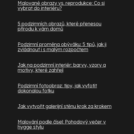
Malované obrazy vs. reprodukce: Co si
vybrat do interiéru?
5 podzimních obrazů, které přenesou
přírodu k vám domů
Podzimní proměna obýváku: 5 tipů, jak ji
zvládnout i s malým rozpočtem
Jak na podzimní interiér: barvy, vzory a
motivy, které zahřejí
Podzimní fotoobraz: tipy, jak vyfotit
dokonalou fotku
Jak vytvořit galerijní stěnu krok za krokem
Malování podle čísel: Pohodový večer v
hygge stylu