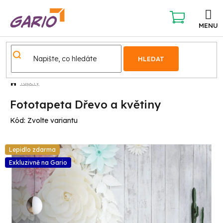
Přejít
na
obsah
NÁKUPNÍ
KOŠÍK
HLEDAT
Tapety
Fototapeta Dřevo a květiny
Kód:
Zvolte variantu
Lepidlo zdarma
Exkluzivně na Gario