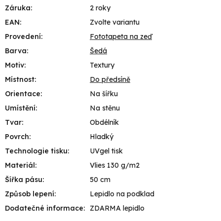
Záruka
:
2 roky
EAN
:
Zvolte variantu
Provedení
:
Fototapeta na zeď
Barva
:
Šedá
Motiv
:
Textury
Místnost
:
Do předsíně
Orientace
:
Na šířku
Umístění
:
Na stěnu
Tvar
:
Obdélník
Povrch
:
Hladký
Technologie tisku
:
UVgel tisk
Materiál
:
Vlies 130 g/m2
Šířka pásu
:
50 cm
Způsob lepení
:
Lepidlo na podklad
Dodatečné informace
:
ZDARMA lepidlo