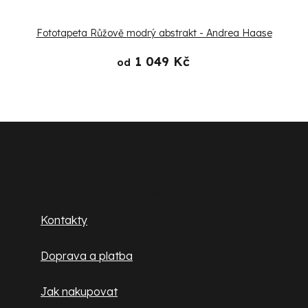
Fototapeta Růžově modrý abstrakt - Andrea Haase
1 049 Kč
od
Z
á
p
Zákaznický servis
a
Kontakty
t
Doprava a platba
í
Jak nakupovat