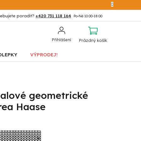
+420 731 118 164
NÁKUPNÍ
Přihlášení
Prázdný košík
KOŠÍK
OLEPKY
VÝPRODEJ!
ialové geometrické
drea Haase