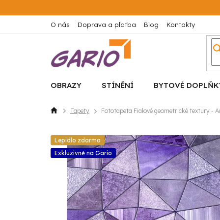
Přejít
na
obsah
O nás
Doprava a platba
Blog
Kontakty
OBRAZY
STÍNĚNÍ
BYTOVÉ DOPLŇK
Tapety
Fototapeta Fialové geometrické textury - 
Domů
Lepidlo zdarma
Exkluzivně na Gario