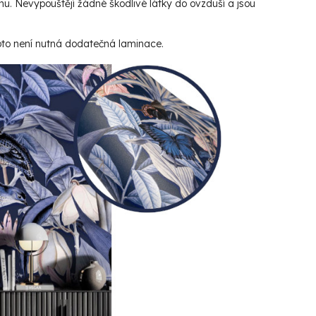
hu. Nevypouštějí žádné škodlivé látky do ovzduší a jsou
roto není nutná dodatečná laminace.