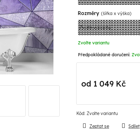
Rozměry
(šířka x výška)
Zvolte variantu
Zvol
od
1 049 Kč
Měrná
cena:
Kód:
Zvolte variantu
Zeptat se
Sdílet