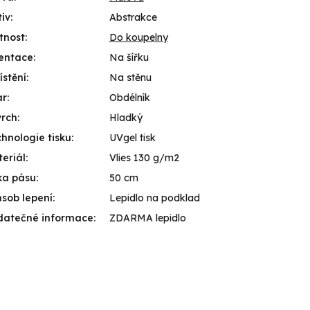
iv
:
Abstrakce
tnost
:
Do koupelny
entace
:
Na šířku
stění
:
Na stěnu
ar
:
Obdélník
vrch
:
Hladký
hnologie tisku
:
UVgel tisk
eriál
:
Vlies 130 g/m2
ka pásu
:
50 cm
sob lepení
:
Lepidlo na podklad
datečné informace
:
ZDARMA lepidlo