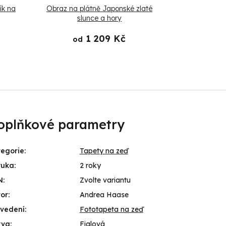
ík na
Obraz na plátně Japonské zlaté
Obraz na p
slunce a hory
ho
1 209 Kč
od
od
oplňkové parametry
egorie
:
Tapety na zeď
ruka
:
2 roky
N
:
Zvolte variantu
or
:
Andrea Haase
ovedení
:
Fototapeta na zeď
rva
:
Fialová