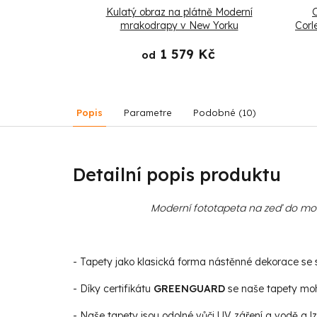
áby v rákosí
Kulatý obraz na plátně Moderní
O
mrakodrapy v New Yorku
Corl
 Kč
1 579 Kč
od
Popis
Parametre
Podobné (10)
Detailní popis produktu
Moderní fototapeta na zeď do mode
- Tapety jako klasická forma nástěnné dekorace se st
- Díky certifikátu
GREENGUARD
se naše tapety moho
- Naše tapety jsou odolné vůči UV záření a vodě a lz