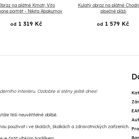
braz na plátně Kmotr, Vito
Kulatý obraz na plátně Chodn
eone portrét - Nikita Abakumov
písečné pláži
1 319 Kč
1 579 Kč
od
od
D
rního interiéru. Ozdobte si stěny ještě dnes!
Kat
Zá
EA
ále těší neuvěřitelné oblibě.
Aut
u používat i ve školách, školkách a zdravotnických zařízeních.
Pr
Ba
e je čistit vlhkým hadříkem.