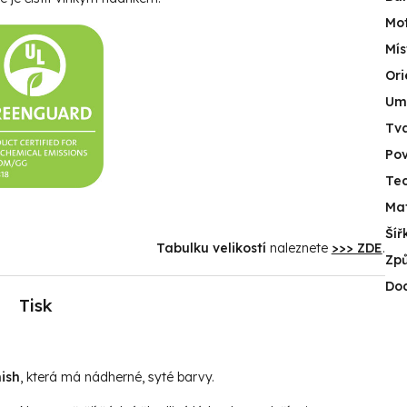
Mot
Mís
Ori
Umí
Tv
Po
Tec
Mat
Šíř
Tabulku velikostí
naleznete
>>> ZDE
.
Způ
Do
Tisk
ish
, která má nádherné, syté barvy.