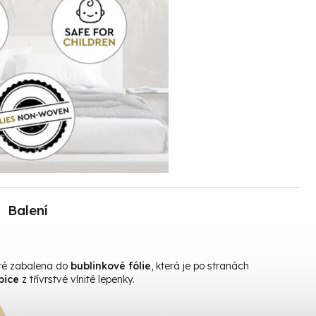
Balení
oté zabalena do
bublinkové fólie
, která je po stranách
bice
z třívrstvé vlnité lepenky.