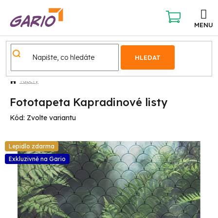
Přejít
na
obsah
NÁKUPNÍ
KOŠÍK
HLEDAT
Tapety
Fototapeta Kapradinové listy
Kód:
Zvolte variantu
Lepidlo zdarma
Exkluzivně na Gario