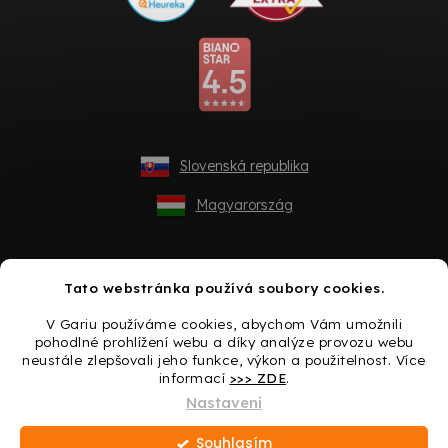
Slovenská republika
Magyarország
Tato webstránka používá soubory cookies.
V Gariu používáme cookies, abychom Vám umožnili
pohodlné prohlížení webu a díky analýze provozu webu
neustále zlepšovali jeho funkce, výkon a použitelnost. Více
informací
>>> ZDE
.
Vytvořil Shoptet
Nastavení
Souhlasím