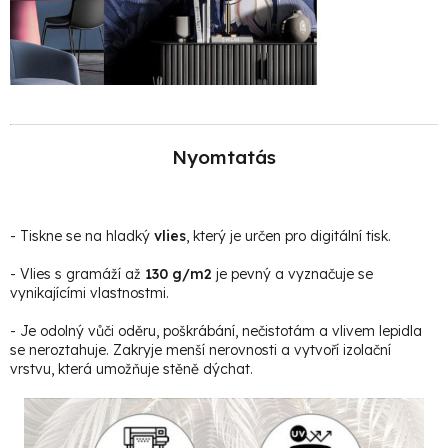
Nyomtatás
- Tiskne se na hladký
vlies
, který je určen pro digitální tisk.
- Vlies s gramáží až
130 g/m2
je pevný a vyznačuje se
vynikajícími vlastnostmi.
- Je odolný vůči oděru, poškrábání, nečistotám a vlivem lepidla
se neroztahuje. Zakryje menší nerovnosti a vytvoří izolační
vrstvu, která umožňuje stěně dýchat.