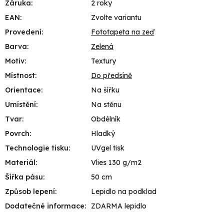
Záruka
:
2 roky
EAN
:
Zvolte variantu
Provedení
:
Fototapeta na zeď
Barva
:
Zelená
Motiv
:
Textury
Místnost
:
Do předsíně
Orientace
:
Na šířku
Umístění
:
Na stěnu
Tvar
:
Obdélník
Povrch
:
Hladký
Technologie tisku
:
UVgel tisk
Materiál
:
Vlies 130 g/m2
Šířka pásu
:
50 cm
Způsob lepení
:
Lepidlo na podklad
Dodatečné informace
:
ZDARMA lepidlo