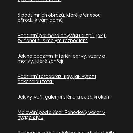
5 podzimních obrazů, které přenesou
přírodu k vám domů
Podzimní proměna obýváku: 5 tipů, jak ji
zvládnout i s malým rozpočtem
Jak na podzimní interiér: barvy, vzory a
motivy, které zahřejí
Podzimní fotoobraz: tipy, jak vyfotit
dokonalou fotku
Jak vytvořit galerijní stěnu krok za krokem
Malování podle čísel: Pohodový večer v
hygge stylu
Paraván v interiéru: jak ho vybrat, aby ladil s