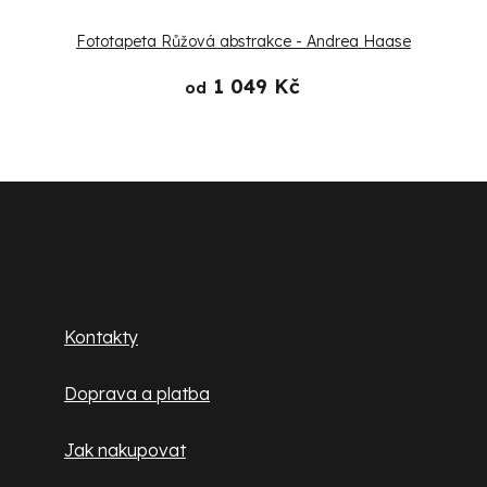
Fototapeta Růžová abstrakce - Andrea Haase
1 049 Kč
od
Z
á
p
Zákaznický servis
a
Kontakty
t
Doprava a platba
í
Jak nakupovat