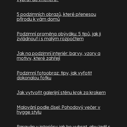
5 podzimních obrazů, které přenesou
přírodu k vám domů
Podzimní proměna obýváku: 5 tipů, jak ji
zvládnout i s malým rozpočtem
Jak na podzimní interiér: barvy, vzory a
motivy, které zahřejí
Podzimní fotoobraz: tipy, jak vyfotit
dokonalou fotku
Jak vytvořit galerijní stěnu krok za krokem
Malování podle čísel: Pohodový večer v
hygge stylu
Paraván v interiéru: jak ho vybrat, aby ladil s