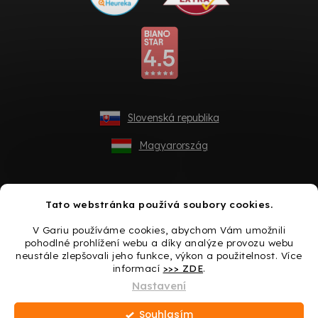
Slovenská republika
Magyarország
Tato webstránka používá soubory cookies.
V Gariu používáme cookies, abychom Vám umožnili
pohodlné prohlížení webu a díky analýze provozu webu
neustále zlepšovali jeho funkce, výkon a použitelnost. Více
informací
>>> ZDE
.
Vytvořil Shoptet
Nastavení
Souhlasím