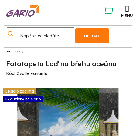
Přejít
na
obsah
NÁKUPNÍ
KOŠÍK
HLEDAT
Tapety
Fototapeta Loď na břehu oceánu
Kód:
Zvolte variantu
Lepidlo zdarma
Exkluzivně na Gario