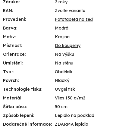
Záruka
:
2 roky
EAN
:
Zvolte variantu
Provedení
:
Fototapeta na zeď
Barva
:
Modrá
Motiv
:
Krajina
Místnost
:
Do koupelny
Orientace
:
Na výšku
Umístění
:
Na stěnu
Tvar
:
Obdélník
Povrch
:
Hladký
Technologie tisku
:
UVgel tisk
Materiál
:
Vlies 130 g/m2
Šířka pásu
:
50 cm
Způsob lepení
:
Lepidlo na podklad
Dodatečné informace
:
ZDARMA lepidlo