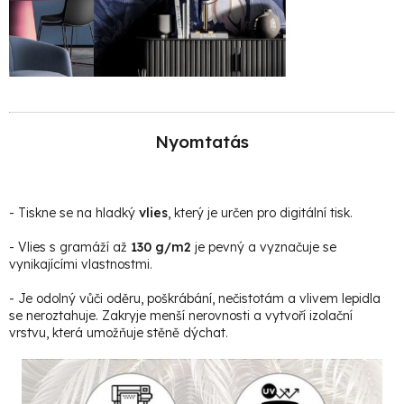
Nyomtatás
- Tiskne se na hladký
vlies
, který je určen pro digitální tisk.
- Vlies s gramáží až
130 g/m2
je pevný a vyznačuje se
vynikajícími vlastnostmi.
- Je odolný vůči oděru, poškrábání, nečistotám a vlivem lepidla
se neroztahuje. Zakryje menší nerovnosti a vytvoří izolační
vrstvu, která umožňuje stěně dýchat.