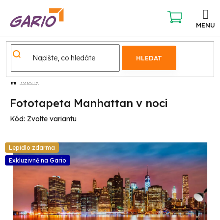
Přejít
na
obsah
NÁKUPNÍ
KOŠÍK
HLEDAT
Tapety
Fototapeta Manhattan v noci
Kód:
Zvolte variantu
Lepidlo zdarma
Exkluzivně na Gario