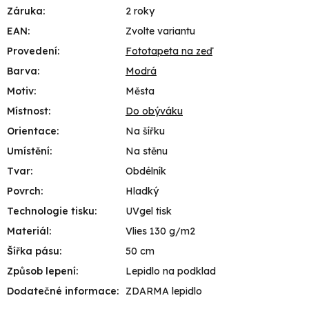
Záruka
:
2 roky
EAN
:
Zvolte variantu
Provedení
:
Fototapeta na zeď
Barva
:
Modrá
Motiv
:
Města
Místnost
:
Do obýváku
Orientace
:
Na šířku
Umístění
:
Na stěnu
Tvar
:
Obdélník
Povrch
:
Hladký
Technologie tisku
:
UVgel tisk
Materiál
:
Vlies 130 g/m2
Šířka pásu
:
50 cm
Způsob lepení
:
Lepidlo na podklad
Dodatečné informace
:
ZDARMA lepidlo