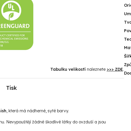
Ori
Umí
Tv
Po
Tec
Mat
Šíř
Způ
Tabulku velikostí
naleznete
>>> ZDE
.
Do
Tisk
ish
, která má nádherné, syté barvy.
hu. Nevypouštějí žádné škodlivé látky do ovzduší a jsou