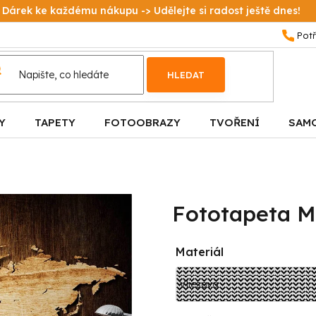
Dárek ke každému nákupu -> Udělejte si radost ještě dnes!
HLEDAT
Y
TAPETY
FOTOOBRAZY
TVOŘENÍ
SAM
Fototapeta M
Materiál