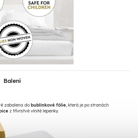
Balení
oté zabalena do
bublinkové fólie
, která je po stranách
bice
z třívrstvé vlnité lepenky.