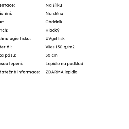
entace
:
Na šířku
stění
:
Na stěnu
ar
:
Obdélník
vrch
:
Hladký
hnologie tisku
:
UVgel tisk
eriál
:
Vlies 130 g/m2
ka pásu
:
50 cm
sob lepení
:
Lepidlo na podklad
datečné informace
:
ZDARMA lepidlo