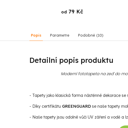
 Kč
79 Kč
od
Popis
Parametre
Podobné (10)
Detailní popis produktu
Moderní fototapeta na zeď do mode
- Tapety jako klasická forma nástěnné dekorace se st
- Díky certifikátu
GREENGUARD
se naše tapety moho
- Naše tapety jsou odolné vůči UV záření a vodě a lz