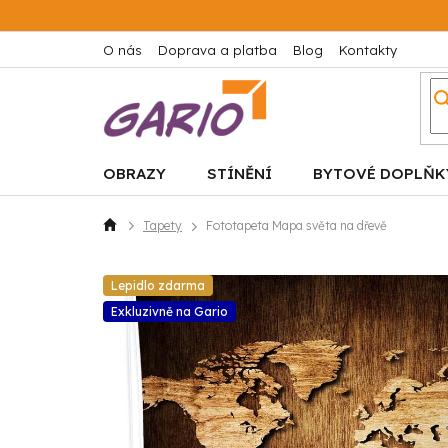
Přejít
na
obsah
O nás
Doprava a platba
Blog
Kontakty
OBRAZY
STÍNĚNÍ
BYTOVÉ DOPLŇK
Tapety
Fototapeta Mapa světa na dřevě
Domů
Lepidlo zdarma
Exkluzivně na Gario