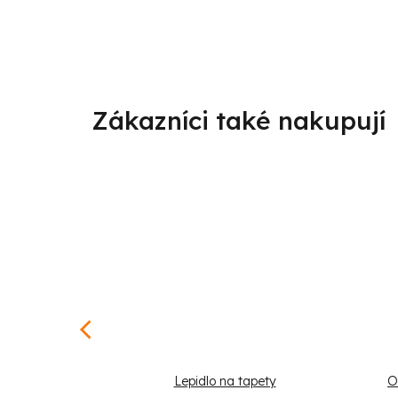
tiny a jeřáby
Lepidlo na tapety
O