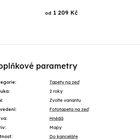
japonsk
1 209 Kč
od
od
oplňkové parametry
egorie
:
Tapety na zeď
ruka
:
2 roky
N
:
Zvolte variantu
ovedení
:
Fototapeta na zeď
rva
:
Hnědá
iv
:
Mapy
tnost
:
Do kanceláře