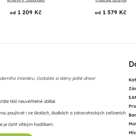
krajina v Japonsku
tropické džungli
1 209 Kč
1 579 Kč
od
od
D
rního interiéru. Ozdobte si stěny ještě dnes!
Kat
Zá
EA
ále těší neuvěřitelné oblibě.
Pr
u používat i ve školách, školkách a zdravotnických zařízeních.
Ba
Mot
e je čistit vlhkým hadříkem.
Mís