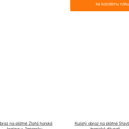
ke každému nák
braz na plátně Zlatá horská
Kulatý obraz na plátně Stav