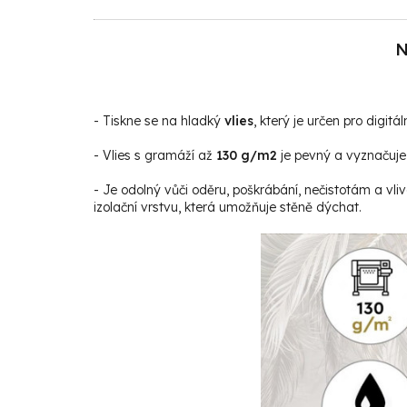
N
- Tiskne se na hladký
vlies
, který je určen pro digitáln
- Vlies s gramáží až
130 g/m2
je pevný a vyznačuje 
- Je odolný vůči oděru, poškrábání, nečistotám a vli
izolační vrstvu, která umožňuje stěně dýchat.