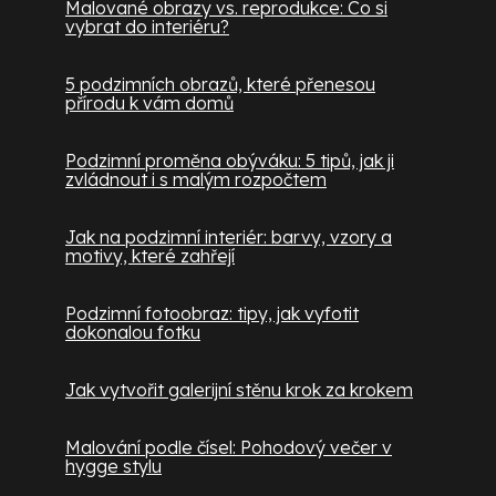
Malované obrazy vs. reprodukce: Co si
vybrat do interiéru?
5 podzimních obrazů, které přenesou
přírodu k vám domů
Podzimní proměna obýváku: 5 tipů, jak ji
zvládnout i s malým rozpočtem
Jak na podzimní interiér: barvy, vzory a
motivy, které zahřejí
Podzimní fotoobraz: tipy, jak vyfotit
dokonalou fotku
Jak vytvořit galerijní stěnu krok za krokem
Malování podle čísel: Pohodový večer v
hygge stylu