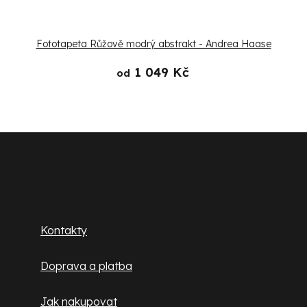
Fototapeta Růžově modrý abstrakt - Andrea Haase
1 049 Kč
od
Z
á
p
Zákaznický servis
a
Kontakty
t
Doprava a platba
í
Jak nakupovat