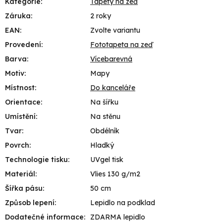
Kategorie
:
Tapety na zeď
Záruka
:
2 roky
EAN
:
Zvolte variantu
Provedení
:
Fototapeta na zeď
Barva
:
Vícebarevná
Motiv
:
Mapy
Místnost
:
Do kanceláře
Orientace
:
Na šířku
Umístění
:
Na stěnu
Tvar
:
Obdélník
Povrch
:
Hladký
Technologie tisku
:
UVgel tisk
Materiál
:
Vlies 130 g/m2
Šířka pásu
:
50 cm
Způsob lepení
:
Lepidlo na podklad
Dodatečné informace
:
ZDARMA lepidlo