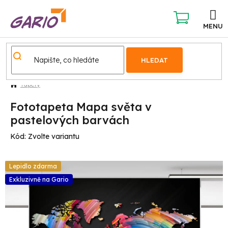
Přejít
na
obsah
NÁKUPNÍ
KOŠÍK
HLEDAT
Tapety
Fototapeta Mapa světa v
pastelových barvách
Kód:
Zvolte variantu
Lepidlo zdarma
Exkluzivně na Gario