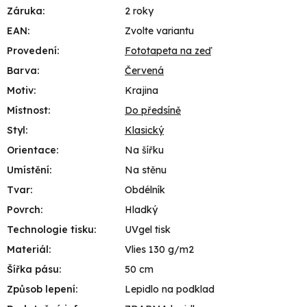
Záruka
:
2 roky
EAN
:
Zvolte variantu
Provedení
:
Fototapeta na zeď
Barva
:
Červená
Motiv
:
Krajina
Místnost
:
Do předsíně
Styl
:
Klasický
Orientace
:
Na šířku
Umístění
:
Na stěnu
Tvar
:
Obdélník
Povrch
:
Hladký
Technologie tisku
:
UVgel tisk
Materiál
:
Vlies 130 g/m2
Šířka pásu
:
50 cm
Způsob lepení
:
Lepidlo na podklad