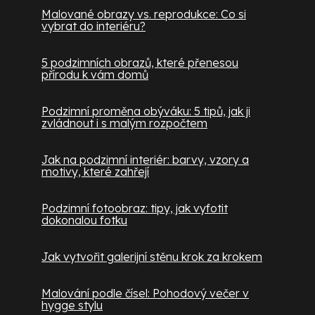
Malované obrazy vs. reprodukce: Co si
vybrat do interiéru?
5 podzimních obrazů, které přenesou
přírodu k vám domů
Podzimní proměna obýváku: 5 tipů, jak ji
zvládnout i s malým rozpočtem
Jak na podzimní interiér: barvy, vzory a
motivy, které zahřejí
Podzimní fotoobraz: tipy, jak vyfotit
dokonalou fotku
Jak vytvořit galerijní stěnu krok za krokem
Malování podle čísel: Pohodový večer v
hygge stylu