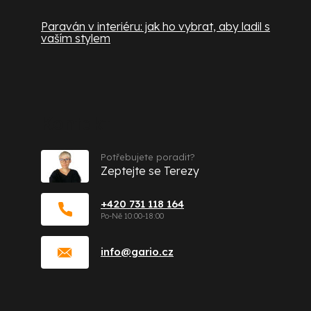
Paraván v interiéru: jak ho vybrat, aby ladil s
vaším stylem
Kontakt
Potřebujete poradit?
Zeptejte se Terezy
+420 731 118 164
info
@
gario.cz