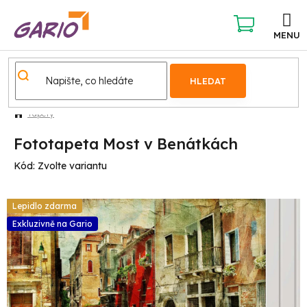
Přejít
na
obsah
NÁKUPNÍ
KOŠÍK
HLEDAT
Tapety
Fototapeta Most v Benátkách
Kód:
Zvolte variantu
Lepidlo zdarma
Exkluzivně na Gario