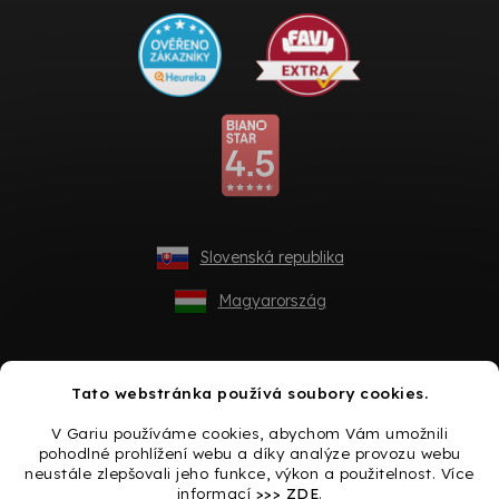
Slovenská republika
Magyarország
Tato webstránka používá soubory cookies.
V Gariu používáme cookies, abychom Vám umožnili
pohodlné prohlížení webu a díky analýze provozu webu
neustále zlepšovali jeho funkce, výkon a použitelnost. Více
informací
>>> ZDE
.