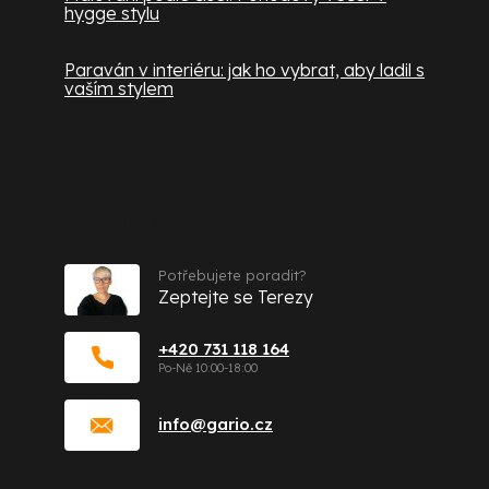
hygge stylu
Paraván v interiéru: jak ho vybrat, aby ladil s
vaším stylem
Kontakt
Potřebujete poradit?
Zeptejte se Terezy
+420 731 118 164
info
@
gario.cz