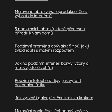
Malované obrazy vs. reprodukce: Co si
vybrat do interiéru?
5 podzimních obrazů, které přenesou
přírodu k vám domů
Podzimní proměna obýváku: 5 tipů, jak ji
zvládnout i s malým rozpočtem
Jak na podzimní interiér: barvy, vzory a
motivy, které zahřejí
Podzimní fotoobraz: tipy, jak vyfotit
dokonalou fotku
Jak vytvořit galerijní stěnu krok za krokem
Malování podle čísel: Pohodový večer v