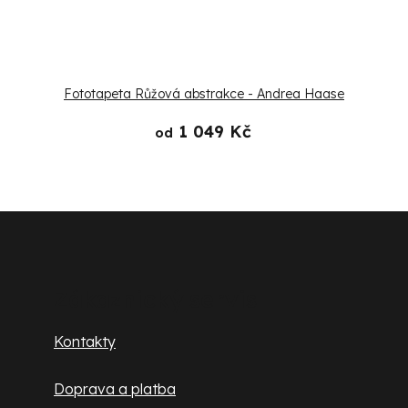
Fototapeta Růžová abstrakce - Andrea Haase
1 049 Kč
od
Z
á
p
Zákaznický servis
a
Kontakty
t
Doprava a platba
í