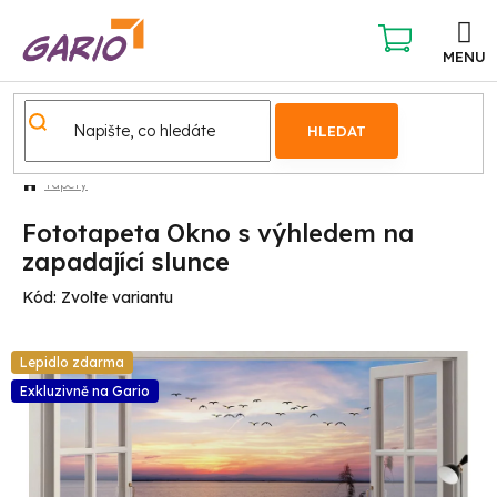
Přejít
na
obsah
NÁKUPNÍ
KOŠÍK
HLEDAT
Tapety
Fototapeta Okno s výhledem na
zapadající slunce
Kód:
Zvolte variantu
Lepidlo zdarma
Exkluzivně na Gario