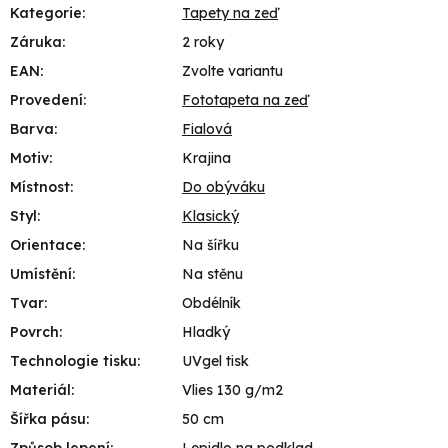
Kategorie
:
Tapety na zeď
Záruka
:
2 roky
EAN
:
Zvolte variantu
Provedení
:
Fototapeta na zeď
Barva
:
Fialová
Motiv
:
Krajina
Místnost
:
Do obýváku
Styl
:
Klasický
Orientace
:
Na šířku
Umístění
:
Na stěnu
Tvar
:
Obdélník
Povrch
:
Hladký
Technologie tisku
:
UVgel tisk
Materiál
:
Vlies 130 g/m2
Šířka pásu
:
50 cm
Způsob lepení
:
Lepidlo na podklad