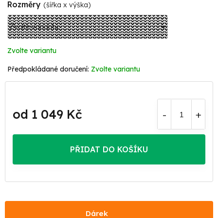
Rozměry
(šířka x výška)
Zvolte variantu
Zvolte variantu
od
1 049 Kč
Měrná
cena:
PŘIDAT DO KOŠÍKU
Dárek