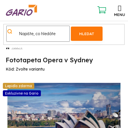
Přejít
na
obsah
NÁKUPNÍ
KOŠÍK
HLEDAT
Tapety
Fototapeta Opera v Sydney
Kód:
Zvolte variantu
Lepidlo zdarma
Exkluzivně na Gario