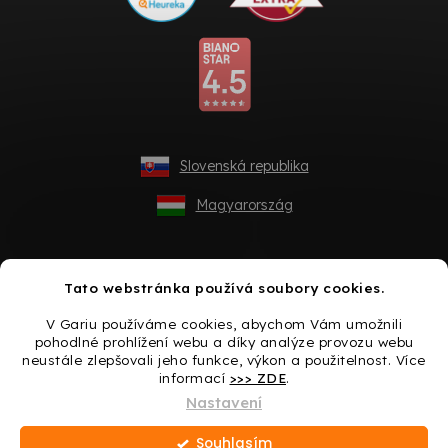
Slovenská republika
Magyarország
Tato webstránka používá soubory cookies.
V Gariu používáme cookies, abychom Vám umožnili
pohodlné prohlížení webu a díky analýze provozu webu
neustále zlepšovali jeho funkce, výkon a použitelnost. Více
informací
>>> ZDE
.
Vytvořil Shoptet
Nastavení
Souhlasím