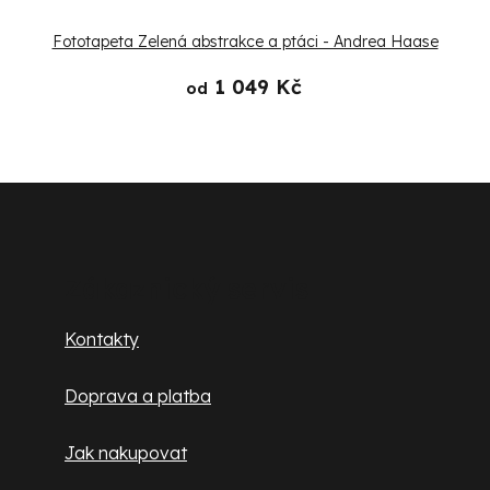
Fototapeta Zelená abstrakce a ptáci - Andrea Haase
1 049 Kč
od
Z
á
p
Zákaznický servis
a
Kontakty
t
Doprava a platba
í
Jak nakupovat