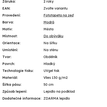
Záruka
:
2 roky
EAN
:
Zvolte variantu
Provedení
:
Fototapeta na zeď
Barva
:
Modrá
Motiv
:
Města
Místnost
:
Do obýváku
Orientace
:
Na šířku
Umístění
:
Na stěnu
Tvar
:
Obdélník
Povrch
:
Hladký
Technologie tisku
:
UVgel tisk
Materiál
:
Vlies 130 g/m2
Šířka pásu
:
50 cm
Způsob lepení
:
Lepidlo na podklad
Dodatečné informace
:
ZDARMA lepidlo