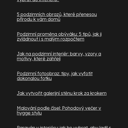
5 podzimních obrazů, které přenesou
přírodu k vám domů
Podzimní proměna obýváku: 5 tipů, jak ji
zvládnout i s malým rozpočtem
Jak na podzimní interiér: barvy, vzory a
motivy, které zahřejí
Podzimní fotoobraz: tipy, jak vyfotit
dokonalou fotku
Jak vytvořit galerijní stěnu krok za krokem
Malování podle čísel: Pohodový večer v
hygge stylu
Paraván v interiéru: jak ho vybrat, aby ladil s