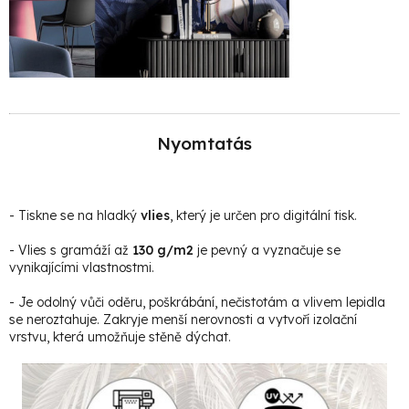
Nyomtatás
- Tiskne se na hladký
vlies
, který je určen pro digitální tisk.
- Vlies s gramáží až
130 g/m2
je pevný a vyznačuje se
vynikajícími vlastnostmi.
- Je odolný vůči oděru, poškrábání, nečistotám a vlivem lepidla
se neroztahuje. Zakryje menší nerovnosti a vytvoří izolační
vrstvu, která umožňuje stěně dýchat.