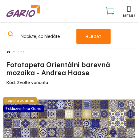
Přejít
na
obsah
NÁKUPNÍ
KOŠÍK
HLEDAT
Tapety
Fototapeta Orientální barevná
mozaika - Andrea Haase
Kód:
Zvolte variantu
Lepidlo zdarma
Exkluzivně na Gario