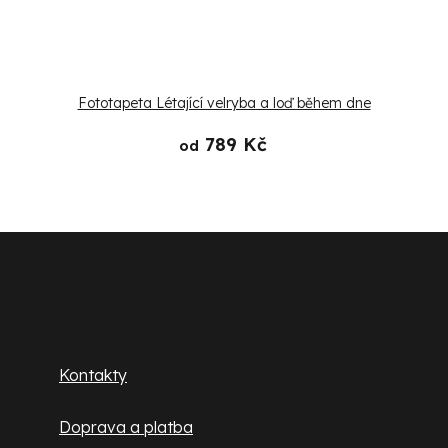
Fototapeta Létající velryba a loď během dne
789 Kč
od
Z
á
p
Zákaznický servis
a
Kontakty
t
Doprava a platba
í