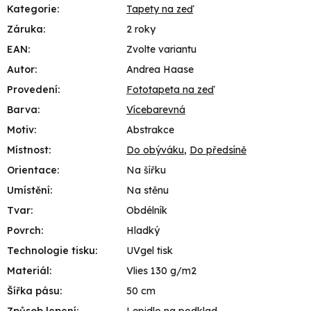
Kategorie
:
Tapety na zeď
Záruka
:
2 roky
EAN
:
Zvolte variantu
Autor
:
Andrea Haase
Provedení
:
Fototapeta na zeď
Barva
:
Vícebarevná
Motiv
:
Abstrakce
Místnost
:
Do obýváku
,
Do předsíně
Orientace
:
Na šířku
Umístění
:
Na stěnu
Tvar
:
Obdélník
Povrch
:
Hladký
Technologie tisku
:
UVgel tisk
Materiál
:
Vlies 130 g/m2
Šířka pásu
:
50 cm
Způsob lepení
:
Lepidlo na podklad