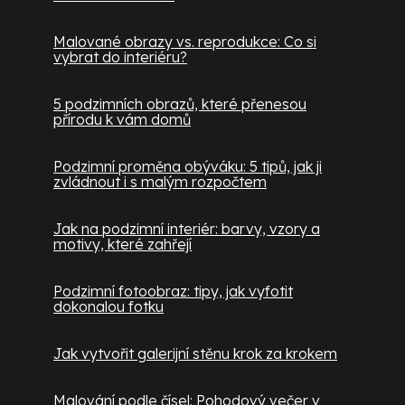
Malované obrazy vs. reprodukce: Co si
vybrat do interiéru?
5 podzimních obrazů, které přenesou
přírodu k vám domů
Podzimní proměna obýváku: 5 tipů, jak ji
zvládnout i s malým rozpočtem
Jak na podzimní interiér: barvy, vzory a
motivy, které zahřejí
Podzimní fotoobraz: tipy, jak vyfotit
dokonalou fotku
Jak vytvořit galerijní stěnu krok za krokem
Malování podle čísel: Pohodový večer v