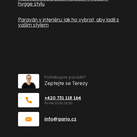
hygge stylu
Paraván v interiéru: jak ho vybrat, aby ladil s
vaším stylem
Kontakt
Potřebujete poradit?
Zeptejte se Terezy
+420 731 118 164
info
@
gario.cz