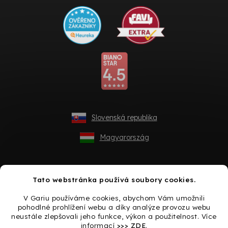
Slovenská republika
Magyarország
Tato webstránka používá soubory cookies.
V Gariu používáme cookies, abychom Vám umožnili
pohodlné prohlížení webu a díky analýze provozu webu
neustále zlepšovali jeho funkce, výkon a použitelnost. Více
informací
>>> ZDE
.