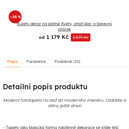
–25 %
Kulatý obraz na plátně Květy, ptačí klec a barevný
ptáček
1 179 Kč
od
1 579 Kč
Popis
Parametre
Podobné (10)
Detailní popis produktu
Moderní fototapeta na zeď do moderního interiéru. Ozdobte si
stěny ještě dnes!
- Tapety jako klasická forma nástěnné dekorace se stále těší