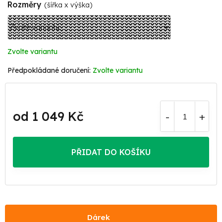
Rozměry
(šířka x výška)
Zvolte variantu
Zvolte variantu
od
1 049 Kč
Měrná
cena:
PŘIDAT DO KOŠÍKU
Dárek