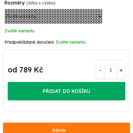
Rozměry
(šířka x výška)
Zvolte variantu
Zvolte variantu
od
789 Kč
Měrná
cena:
PŘIDAT DO KOŠÍKU
Dárek