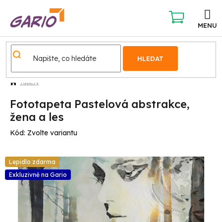
Přejít
na
obsah
NÁKUPNÍ
KOŠÍK
HLEDAT
Tapety
Fototapeta Pastelová abstrakce,
žena a les
Kód:
Zvolte variantu
Lepidlo zdarma
Exkluzivně na Gario