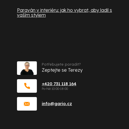
Paraván v interiéru: jak ho vybrat, aby ladil s
vaším stylem
Kontakt
Potřebujete poradit?
Zeptejte se Terezy
+420 731 118 164
info
@
gario.cz