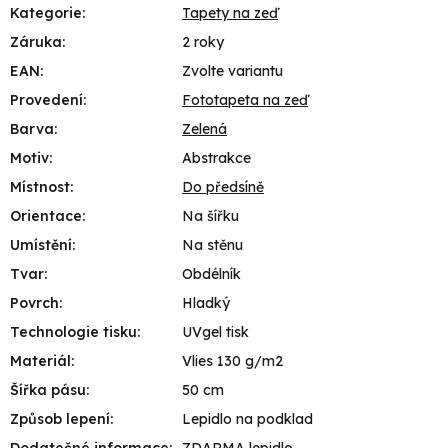
Kategorie
:
Tapety na zeď
Záruka
:
2 roky
EAN
:
Zvolte variantu
Provedení
:
Fototapeta na zeď
Barva
:
Zelená
Motiv
:
Abstrakce
Místnost
:
Do předsíně
Orientace
:
Na šířku
Umístění
:
Na stěnu
Tvar
:
Obdélník
Povrch
:
Hladký
Technologie tisku
:
UVgel tisk
Materiál
:
Vlies 130 g/m2
Šířka pásu
:
50 cm
Způsob lepení
:
Lepidlo na podklad
Dodatečné informace
:
ZDARMA lepidlo