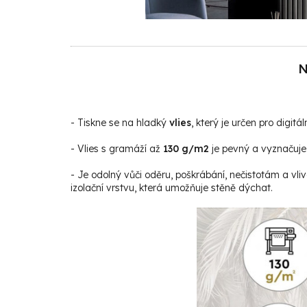
N
- Tiskne se na hladký
vlies
, který je určen pro digitáln
- Vlies s gramáží až
130 g/m2
je pevný a vyznačuje 
- Je odolný vůči oděru, poškrábání, nečistotám a vli
izolační vrstvu, která umožňuje stěně dýchat.