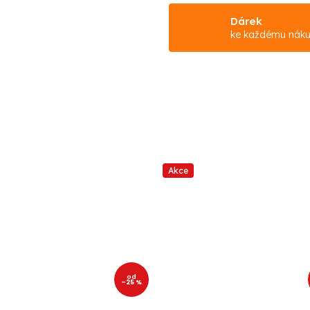
Dárek
ke každému nák
Akce
od
–25 %