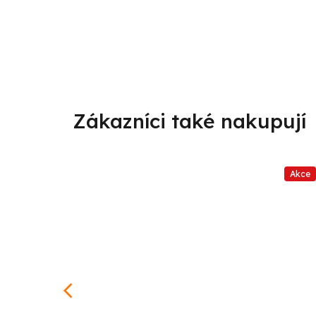
Akce
od
–25 %