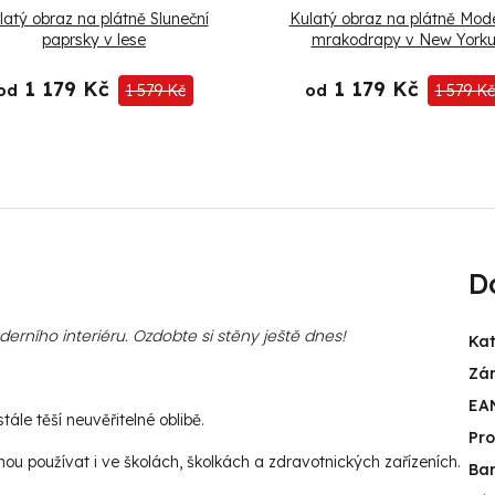
latý obraz na plátně Sluneční
Kulatý obraz na plátně Mode
paprsky v lese
mrakodrapy v New York
1 179 Kč
1 179 Kč
od
1 579 Kč
od
1 579 Kč
D
rního interiéru. Ozdobte si stěny ještě dnes!
Kat
Zá
EA
ále těší neuvěřitelné oblibě.
Pr
u používat i ve školách, školkách a zdravotnických zařízeních.
Ba