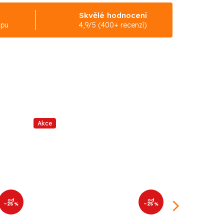
Skvělé hodnocení
upu
4,9/5 (400+ recenzí)
Akce
Akce
od
od
–25 %
–25 %