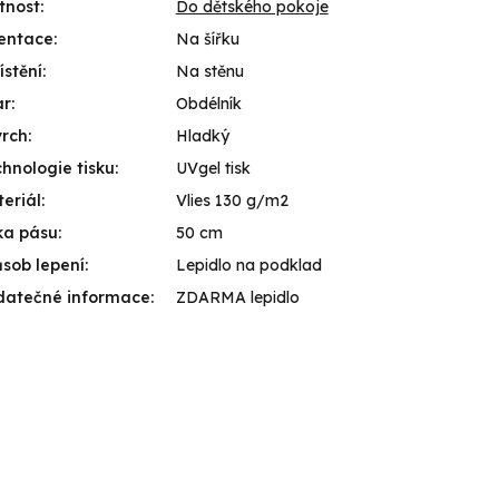
tnost
:
Do dětského pokoje
entace
:
Na šířku
stění
:
Na stěnu
ar
:
Obdélník
vrch
:
Hladký
hnologie tisku
:
UVgel tisk
eriál
:
Vlies 130 g/m2
ka pásu
:
50 cm
sob lepení
:
Lepidlo na podklad
datečné informace
:
ZDARMA lepidlo