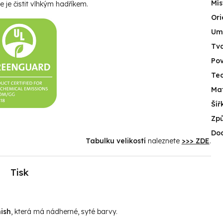
Mís
e je čistit vlhkým hadříkem.
Ori
Umí
Tv
Po
Tec
Mat
Šíř
Způ
Do
Tabulku velikostí
naleznete
>>> ZDE
.
Tisk
ish
, která má nádherné, syté barvy.