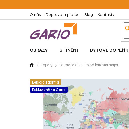
Přejít
na
obsah
O nás
Doprava a platba
Blog
Kontakty
OBRAZY
STÍNĚNÍ
BYTOVÉ DOPLŇK
Tapety
Fototapeta Pastelová barevná mapa
Domů
Lepidlo zdarma
Exkluzivně na Gario