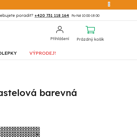
+420 731 118 164
NÁKUPNÍ
Přihlášení
Prázdný košík
KOŠÍK
OLEPKY
VÝPRODEJ!
astelová barevná