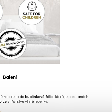
Balení
oté zabalena do
bublinkové fólie
, která je po stranách
bice
z třívrstvé vlnité lepenky.