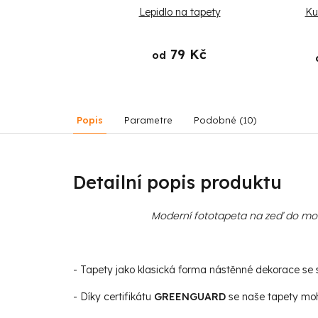
ě Hrajem
Lepidlo na tapety
Ku
79 Kč
od
1 579 Kč
Popis
Parametre
Podobné (10)
Detailní popis produktu
Moderní fototapeta na zeď do mode
- Tapety jako klasická forma nástěnné dekorace se st
- Díky certifikátu
GREENGUARD
se naše tapety moho