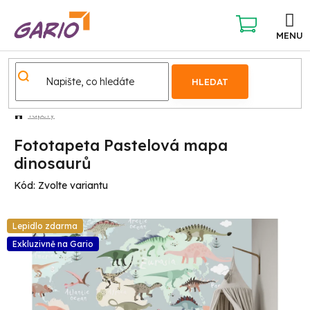
Přejít
na
obsah
NÁKUPNÍ
KOŠÍK
HLEDAT
Tapety
Fototapeta Pastelová mapa
dinosaurů
Kód:
Zvolte variantu
Lepidlo zdarma
Exkluzivně na Gario