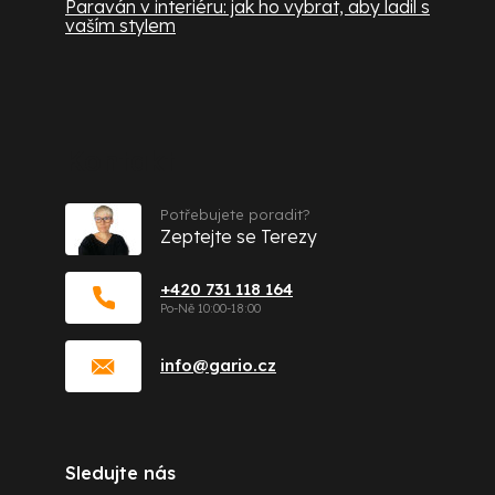
Paraván v interiéru: jak ho vybrat, aby ladil s
vaším stylem
Kontakt
Potřebujete poradit?
Zeptejte se Terezy
+420 731 118 164
info
@
gario.cz
Sledujte nás