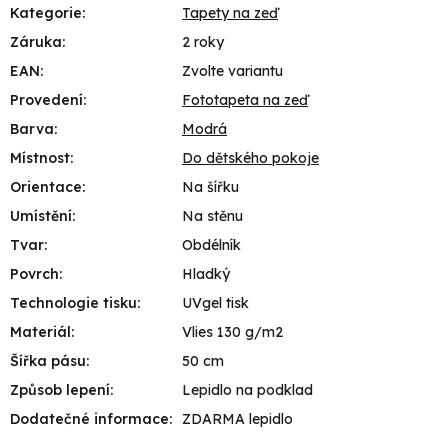
Kategorie
:
Tapety na zeď
Záruka
:
2 roky
EAN
:
Zvolte variantu
Provedení
:
Fototapeta na zeď
Barva
:
Modrá
Místnost
:
Do dětského pokoje
Orientace
:
Na šířku
Umístění
:
Na stěnu
Tvar
:
Obdélník
Povrch
:
Hladký
Technologie tisku
:
UVgel tisk
Materiál
:
Vlies 130 g/m2
Šířka pásu
:
50 cm
Způsob lepení
:
Lepidlo na podklad
Dodatečné informace
:
ZDARMA lepidlo