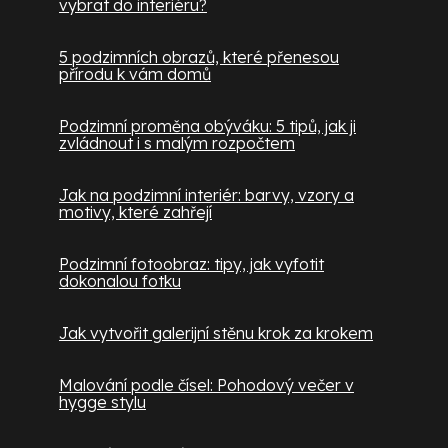
vybrat do interiéru?
5 podzimních obrazů, které přenesou
přírodu k vám domů
Podzimní proměna obýváku: 5 tipů, jak ji
zvládnout i s malým rozpočtem
Jak na podzimní interiér: barvy, vzory a
motivy, které zahřejí
Podzimní fotoobraz: tipy, jak vyfotit
dokonalou fotku
Jak vytvořit galerijní stěnu krok za krokem
Malování podle čísel: Pohodový večer v
hygge stylu