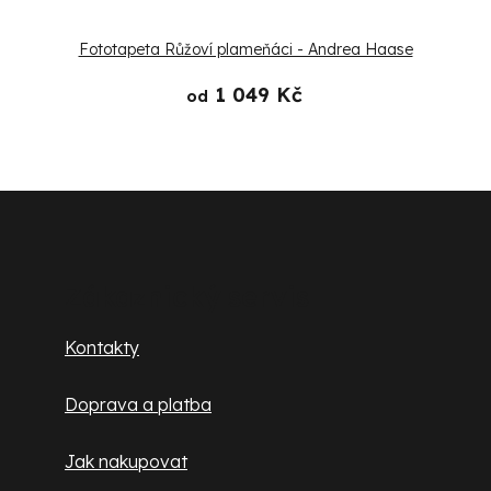
Fototapeta Růžoví plameňáci - Andrea Haase
1 049 Kč
od
Z
á
p
Zákaznický servis
a
Kontakty
t
Doprava a platba
í
Jak nakupovat