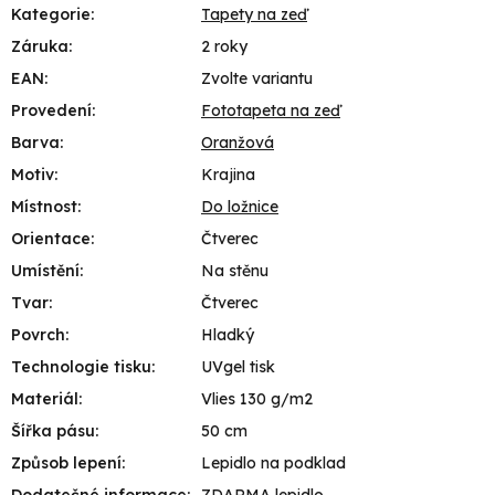
Kategorie
:
Tapety na zeď
Záruka
:
2 roky
EAN
:
Zvolte variantu
Provedení
:
Fototapeta na zeď
Barva
:
Oranžová
Motiv
:
Krajina
Místnost
:
Do ložnice
Orientace
:
Čtverec
Umístění
:
Na stěnu
Tvar
:
Čtverec
Povrch
:
Hladký
Technologie tisku
:
UVgel tisk
Materiál
:
Vlies 130 g/m2
Šířka pásu
:
50 cm
Způsob lepení
:
Lepidlo na podklad
Dodatečné informace
:
ZDARMA lepidlo