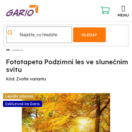
Přejít
na
obsah
NÁKUPNÍ
KOŠÍK
HLEDAT
Tapety
Fototapeta Podzimní les ve slunečním
svitu
Kód:
Zvolte variantu
Lepidlo zdarma
Exkluzivně na Gario