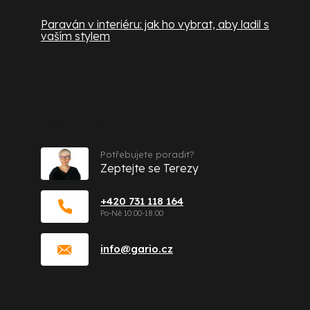
Paraván v interiéru: jak ho vybrat, aby ladil s
vaším stylem
Kontakt
Potřebujete poradit?
Zeptejte se Terezy
+420 731 118 164
info
@
gario.cz