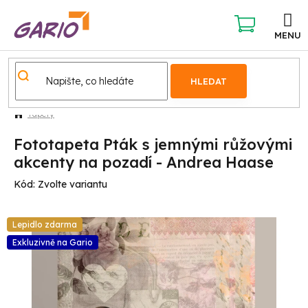
Přejít
na
obsah
NÁKUPNÍ
KOŠÍK
HLEDAT
Tapety
Fototapeta Pták s jemnými růžovými
akcenty na pozadí - Andrea Haase
Kód:
Zvolte variantu
Lepidlo zdarma
Exkluzivně na Gario