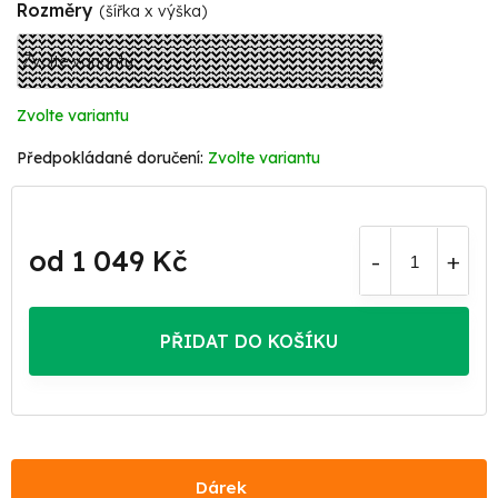
Rozměry
(šířka x výška)
Zvolte variantu
Zvolte variantu
od
1 049 Kč
Měrná
cena:
PŘIDAT DO KOŠÍKU
Dárek