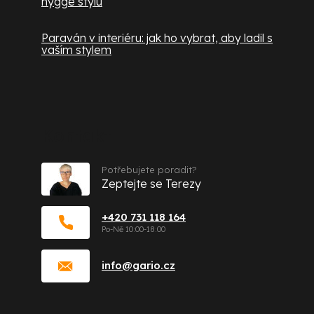
hygge stylu
Paraván v interiéru: jak ho vybrat, aby ladil s
vaším stylem
Kontakt
Potřebujete poradit?
Zeptejte se Terezy
+420 731 118 164
info
@
gario.cz