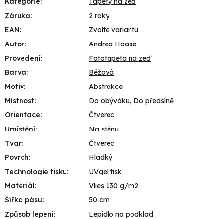
Kategorie
:
Tapety na zeď
Záruka
:
2 roky
EAN
:
Zvolte variantu
Autor
:
Andrea Haase
Provedení
:
Fototapeta na zeď
Barva
:
Béžová
Motiv
:
Abstrakce
Místnost
:
Do obýváku
,
Do předsíně
Orientace
:
Čtverec
Umístění
:
Na stěnu
Tvar
:
Čtverec
Povrch
:
Hladký
Technologie tisku
:
UVgel tisk
Materiál
:
Vlies 130 g/m2
Šířka pásu
:
50 cm
Způsob lepení
:
Lepidlo na podklad