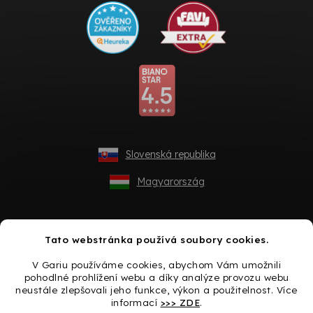
Slovenská republika
Magyarország
Tato webstránka používá soubory cookies.
V Gariu používáme cookies, abychom Vám umožnili
pohodlné prohlížení webu a díky analýze provozu webu
neustále zlepšovali jeho funkce, výkon a použitelnost. Více
informací
>>> ZDE
.