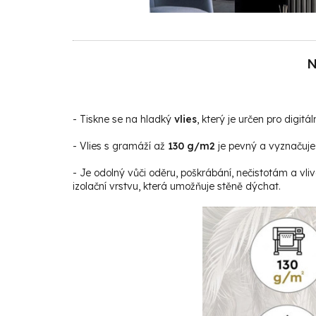
N
- Tiskne se na hladký
vlies
, který je určen pro digitáln
- Vlies s gramáží až
130 g/m2
je pevný a vyznačuje 
- Je odolný vůči oděru, poškrábání, nečistotám a vli
izolační vrstvu, která umožňuje stěně dýchat.