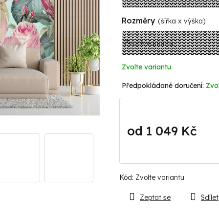
Rozměry
(šířka x výška)
Zvolte variantu
Zvol
od
1 049 Kč
Měrná
cena:
Kód:
Zvolte variantu
Zeptat se
Sdílet