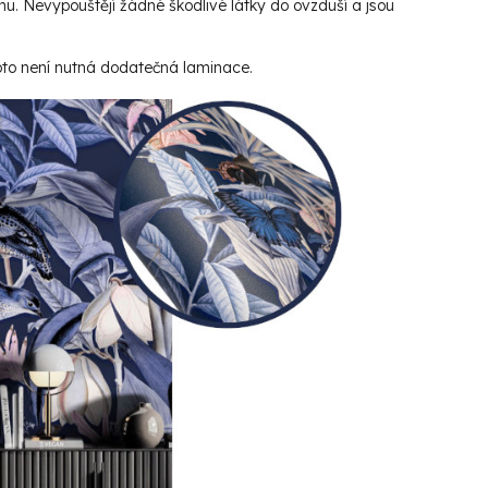
hu. Nevypouštějí žádné škodlivé látky do ovzduší a jsou
roto není nutná dodatečná laminace.