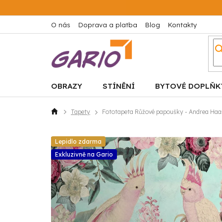
Přejít
na
obsah
O nás
Doprava a platba
Blog
Kontakty
OBRAZY
STÍNĚNÍ
BYTOVÉ DOPLŇK
Tapety
Fototapeta Růžové papoušky - Andrea Haa
Domů
Lepidlo zdarma
Exkluzivně na Gario