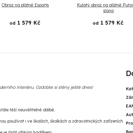
Obraz na plátně Esports
Kulatý obraz na plátně Puto
slona
1 579 Kč
1 579 Kč
od
od
D
rního interiéru. Ozdobte si stěny ještě dnes!
Kat
Zá
EA
ále těší neuvěřitelné oblibě.
Aut
u používat i ve školách, školkách a zdravotnických zařízeních.
Pr
Ba
e je čistit vlhkým hadříkem.