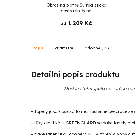
latá horská
Obraz na plátně Surrealistická
ponsku
abstraktní žena
 Kč
1 209 Kč
od
Popis
Parametre
Podobné (10)
Detailní popis produktu
Moderní fototapeta na zeď do mode
- Tapety jako klasická forma nástěnné dekorace se st
- Díky certifikátu
GREENGUARD
se naše tapety moho
- Naše tapety jsou odolné vůči UV záření a vodě a lz