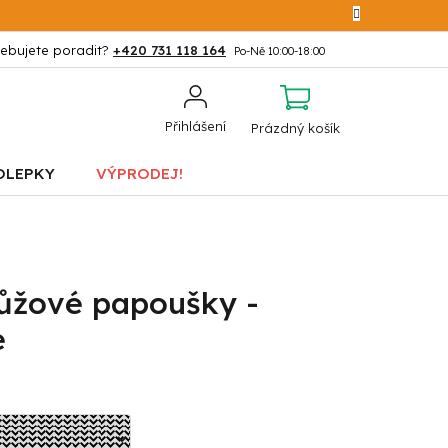
+420 731 118 164
NÁKUPNÍ
Přihlášení
Prázdný košík
KOŠÍK
OLEPKY
VÝPRODEJ!
ůžové papoušky -
e