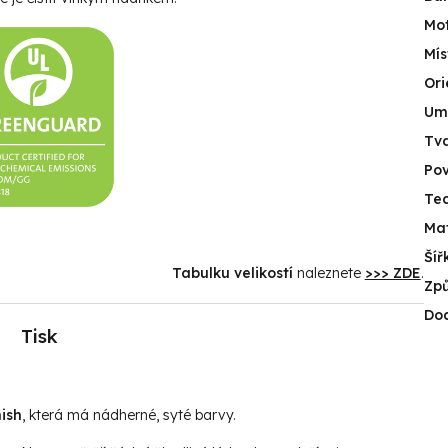
Mot
Mís
Ori
Umí
Tv
Po
Tec
Mat
Šíř
Tabulku velikostí
naleznete
>>> ZDE
.
Způ
Do
Tisk
ish
, která má nádherné, syté barvy.