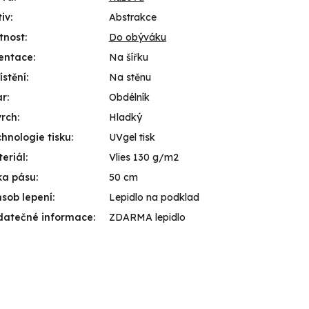
iv
:
Abstrakce
tnost
:
Do obýváku
entace
:
Na šířku
stění
:
Na stěnu
ar
:
Obdélník
vrch
:
Hladký
hnologie tisku
:
UVgel tisk
eriál
:
Vlies 130 g/m2
ka pásu
:
50 cm
sob lepení
:
Lepidlo na podklad
datečné informace
:
ZDARMA lepidlo