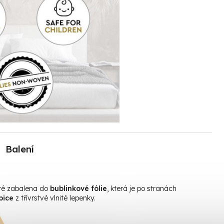
Balení
oté zabalena do
bublinkové fólie
, která je po stranách
bice
z třívrstvé vlnité lepenky.