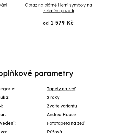
vání
Obraz na plátně Herní symboly na
Obraz na pl
zeleném pozadí
1 579 Kč
od
od
oplňkové parametry
egorie
:
Tapety na zeď
ruka
:
2 roky
N
:
Zvolte variantu
or
:
Andrea Haase
ovedení
:
Fototapeta na zeď
rva
:
Růžová