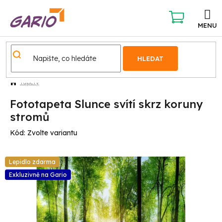
Přejít
na
obsah
NÁKUPNÍ
KOŠÍK
HLEDAT
Tapety
Fototapeta Slunce svítí skrz koruny
stromů
Kód:
Zvolte variantu
Lepidlo zdarma
Exkluzivně na Gario