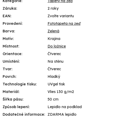
Kategorie
:
Tapety na zeď
Záruka
:
2 roky
EAN
:
Zvolte variantu
Provedení
:
Fototapeta na zeď
Barva
:
Zelená
Motiv
:
Krajina
Místnost
:
Do ložnice
Orientace
:
Čtverec
Umístění
:
Na stěnu
Tvar
:
Čtverec
Povrch
:
Hladký
Technologie tisku
:
UVgel tisk
Materiál
:
Vlies 130 g/m2
Šířka pásu
:
50 cm
Způsob lepení
:
Lepidlo na podklad
Dodatečné informace
:
ZDARMA lepidlo