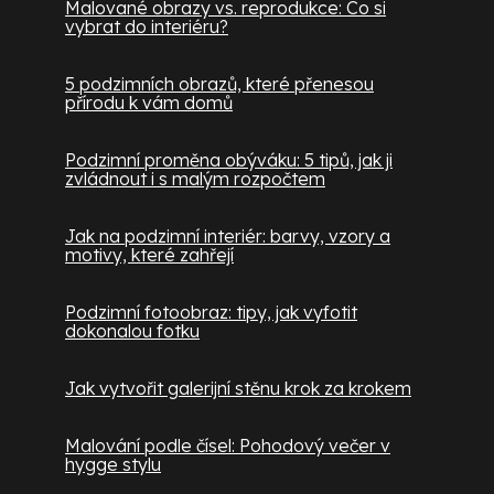
Malované obrazy vs. reprodukce: Co si
vybrat do interiéru?
5 podzimních obrazů, které přenesou
přírodu k vám domů
Podzimní proměna obýváku: 5 tipů, jak ji
zvládnout i s malým rozpočtem
Jak na podzimní interiér: barvy, vzory a
motivy, které zahřejí
Podzimní fotoobraz: tipy, jak vyfotit
dokonalou fotku
Jak vytvořit galerijní stěnu krok za krokem
Malování podle čísel: Pohodový večer v
hygge stylu