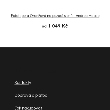
Fototapeta Oranžová na pozadí slonů - Andrea Haase
1 049 Kč
od
Z
á
p
Zákaznický servis
a
Kontakty
t
Doprava a platba
í
Jak nakupovat