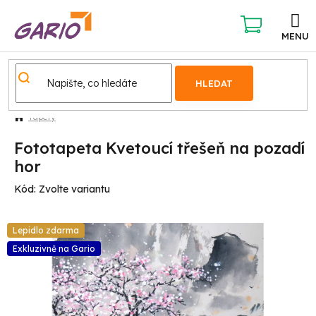
Přejít
na
obsah
NÁKUPNÍ
KOŠÍK
HLEDAT
Tapety
Fototapeta Kvetoucí třešeň na pozadí
hor
Kód:
Zvolte variantu
Lepidlo zdarma
Exkluzivně na Gario