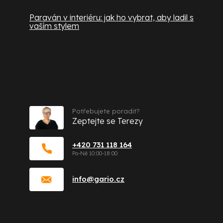
Paraván v interiéru: jak ho vybrat, aby ladil s
vaším stylem
Kontakt
Potřebujete poradit?
Zeptejte se Terezy
+420 731 118 164
info
@
gario.cz