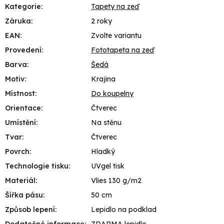
Kategorie
:
Tapety na zeď
Záruka
:
2 roky
EAN
:
Zvolte variantu
Provedení
:
Fototapeta na zeď
Barva
:
Šedá
Motiv
:
Krajina
Místnost
:
Do koupelny
Orientace
:
Čtverec
Umístění
:
Na stěnu
Tvar
:
Čtverec
Povrch
:
Hladký
Technologie tisku
:
UVgel tisk
Materiál
:
Vlies 130 g/m2
Šířka pásu
:
50 cm
Způsob lepení
:
Lepidlo na podklad
Dodatečné informace
:
ZDARMA lepidlo