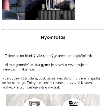
Nyomtatás
- Tiskne se na hladký
vlies
, který je určen pro digitální tisk.
- Vlies s gramáží až
130 g/m2
je pevný a vyznačuje se
vynikajícími vlastnostmi.
- Je odolný vůči oděru, poškrábání, nečistotám a vlivem lepidla
se neroztahuje. Zakryje menší nerovnosti a vytvoří izolační
vrstvu, která umožňuje stěně dýchat.