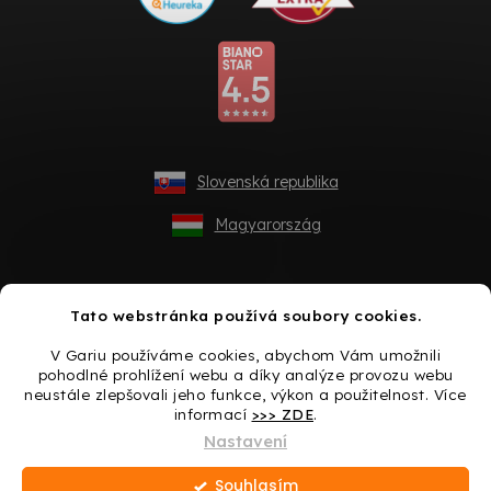
Slovenská republika
Magyarország
Tato webstránka používá soubory cookies.
V Gariu používáme cookies, abychom Vám umožnili
pohodlné prohlížení webu a díky analýze provozu webu
neustále zlepšovali jeho funkce, výkon a použitelnost. Více
informací
>>> ZDE
.
Vytvořil Shoptet
Nastavení
Souhlasím