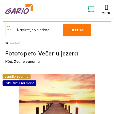
Přejít
na
obsah
NÁKUPNÍ
KOŠÍK
HLEDAT
Tapety
Fototapeta Večer u jezera
Kód:
Zvolte variantu
Lepidlo zdarma
Exkluzivně na Gario