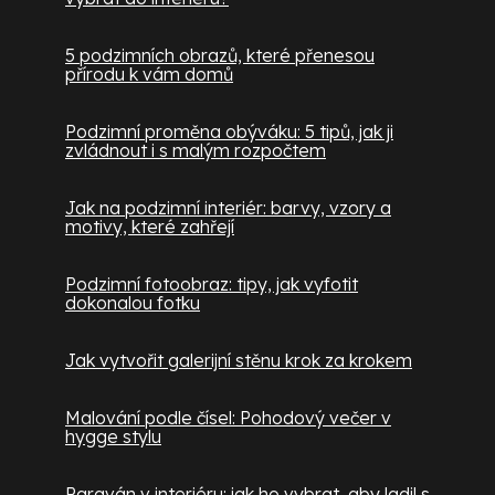
5 podzimních obrazů, které přenesou
přírodu k vám domů
Podzimní proměna obýváku: 5 tipů, jak ji
zvládnout i s malým rozpočtem
Jak na podzimní interiér: barvy, vzory a
motivy, které zahřejí
Podzimní fotoobraz: tipy, jak vyfotit
dokonalou fotku
Jak vytvořit galerijní stěnu krok za krokem
Malování podle čísel: Pohodový večer v
hygge stylu
Paraván v interiéru: jak ho vybrat, aby ladil s