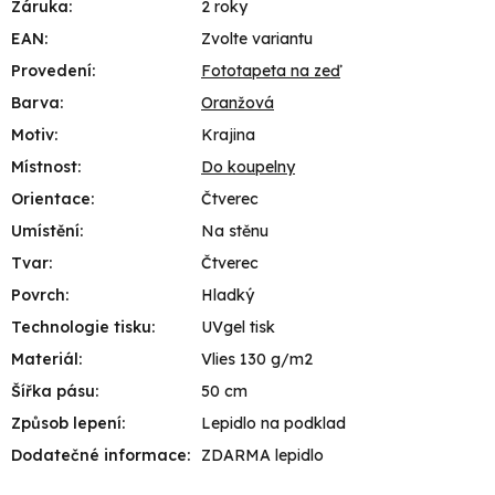
Záruka
:
2 roky
EAN
:
Zvolte variantu
Provedení
:
Fototapeta na zeď
Barva
:
Oranžová
Motiv
:
Krajina
Místnost
:
Do koupelny
Orientace
:
Čtverec
Umístění
:
Na stěnu
Tvar
:
Čtverec
Povrch
:
Hladký
Technologie tisku
:
UVgel tisk
Materiál
:
Vlies 130 g/m2
Šířka pásu
:
50 cm
Způsob lepení
:
Lepidlo na podklad
Dodatečné informace
:
ZDARMA lepidlo