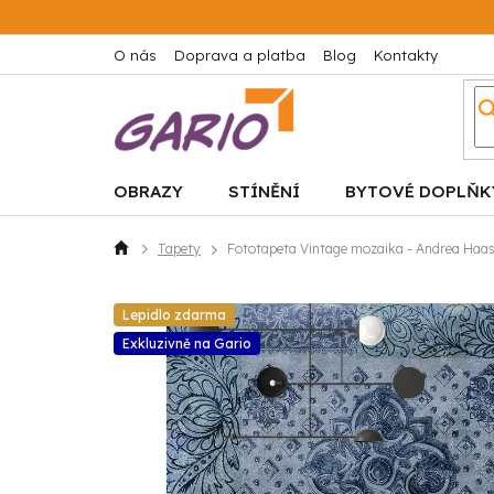
Přejít
na
obsah
O nás
Doprava a platba
Blog
Kontakty
OBRAZY
STÍNĚNÍ
BYTOVÉ DOPLŇK
Tapety
Fototapeta Vintage mozaika - Andrea Haa
Domů
Lepidlo zdarma
Exkluzivně na Gario