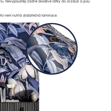
hu. Nevypouštějí žádné škodlivé látky do ovzduší a jsou
roto není nutná dodatečná laminace.