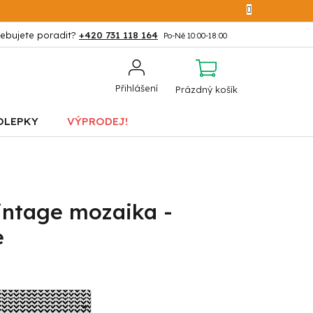
+420 731 118 164
NÁKUPNÍ
Přihlášení
Prázdný košík
KOŠÍK
OLEPKY
VÝPRODEJ!
intage mozaika -
e