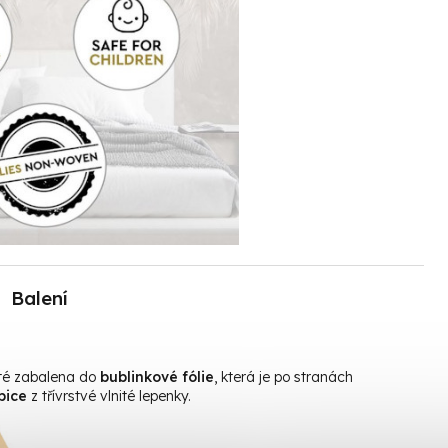
Balení
oté zabalena do
bublinkové fólie
, která je po stranách
bice
z třívrstvé vlnité lepenky.