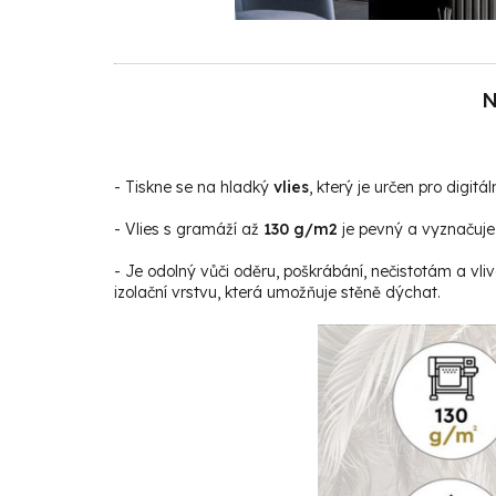
N
- Tiskne se na hladký
vlies
, který je určen pro digitáln
- Vlies s gramáží až
130 g/m2
je pevný a vyznačuje 
- Je odolný vůči oděru, poškrábání, nečistotám a vli
izolační vrstvu, která umožňuje stěně dýchat.