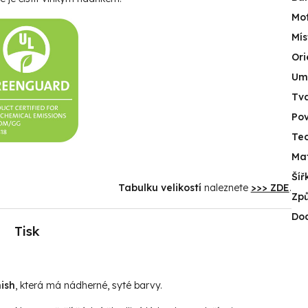
Mot
Mís
Ori
Umí
Tv
Po
Tec
Mat
Šíř
Tabulku velikostí
naleznete
>>> ZDE
.
Způ
Do
Tisk
ish
, která má nádherné, syté barvy.