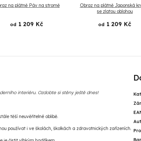
raz na plátně Páv na stromě
Obraz na plátně Japonská kr
se zlatou oblohou
1 209 Kč
1 209 Kč
od
od
D
rního interiéru. Ozdobte si stěny ještě dnes!
Kat
Zá
EA
ále těší neuvěřitelné oblibě.
Aut
u používat i ve školách, školkách a zdravotnických zařízeních.
Pr
Ba
e je čistit vlhkým hadříkem.