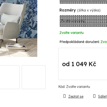
Rozměry
(šířka x výška)
Zvolte variantu
Zvol
od
1 049 Kč
Měrná
cena:
Kód:
Zvolte variantu
Zeptat se
Sdílet