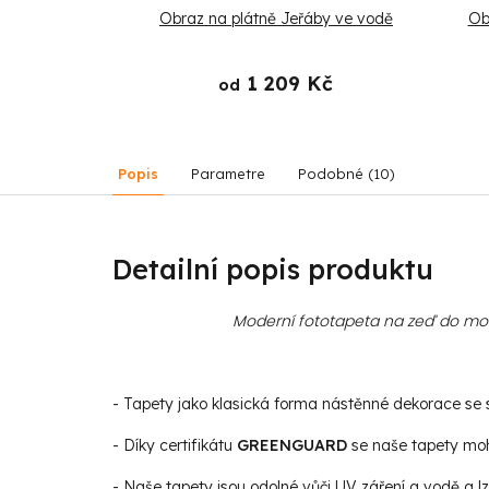
tně Oranžové
Obraz na plátně Jeřáby ve vodě
Ob
 džungli
 Kč
1 209 Kč
od
Popis
Parametre
Podobné (10)
Detailní popis produktu
Moderní fototapeta na zeď do mode
- Tapety jako klasická forma nástěnné dekorace se st
- Díky certifikátu
GREENGUARD
se naše tapety moho
- Naše tapety jsou odolné vůči UV záření a vodě a lz