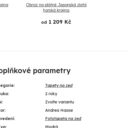
ajina
Obraz na plátně Japonská zlatá
Obraz na plát
horská krajina
1 209 Kč
od
od
oplňkové parametry
egorie
:
Tapety na zeď
ruka
:
2 roky
N
:
Zvolte variantu
or
:
Andrea Haase
ovedení
:
Fototapeta na zeď
rva
:
Modrá