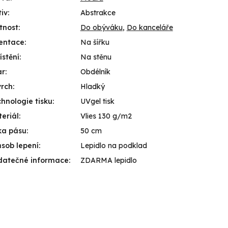
iv
:
Abstrakce
tnost
:
Do obýváku
,
Do kanceláře
entace
:
Na šířku
stění
:
Na stěnu
ar
:
Obdélník
vrch
:
Hladký
hnologie tisku
:
UVgel tisk
eriál
:
Vlies 130 g/m2
ka pásu
:
50 cm
sob lepení
:
Lepidlo na podklad
datečné informace
:
ZDARMA lepidlo