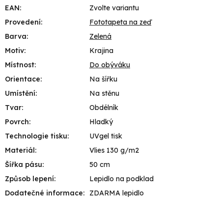
EAN
:
Zvolte variantu
Provedení
:
Fototapeta na zeď
Barva
:
Zelená
Motiv
:
Krajina
Místnost
:
Do obýváku
Orientace
:
Na šířku
Umístění
:
Na stěnu
Tvar
:
Obdélník
Povrch
:
Hladký
Technologie tisku
:
UVgel tisk
Materiál
:
Vlies 130 g/m2
Šířka pásu
:
50 cm
Způsob lepení
:
Lepidlo na podklad
Dodatečné informace
:
ZDARMA lepidlo