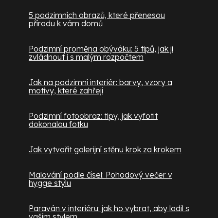
5 podzimních obrazů, které přenesou
přírodu k vám domů
Podzimní proměna obýváku: 5 tipů, jak ji
zvládnout i s malým rozpočtem
Jak na podzimní interiér: barvy, vzory a
motivy, které zahřejí
Podzimní fotoobraz: tipy, jak vyfotit
dokonalou fotku
Jak vytvořit galerijní stěnu krok za krokem
Malování podle čísel: Pohodový večer v
hygge stylu
Paraván v interiéru: jak ho vybrat, aby ladil s
vaším stylem