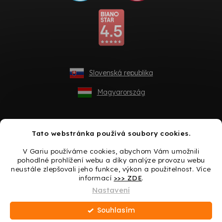
Slovenská republika
Magyarország
Tato webstránka používá soubory cookies.
V Gariu používáme cookies, abychom Vám umožnili
pohodlné prohlížení webu a díky analýze provozu webu
neustále zlepšovali jeho funkce, výkon a použitelnost. Více
informací
>>> ZDE
.
Vytvořil Shoptet
Nastavení
Souhlasím
Copyright 2026
Gario.cz
. Všechna práva vyhrazena.
Upravit