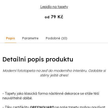
Lepidlo na tapety
79 Kč
od
Popis
Parametre
Podobné (10)
Detailní popis produktu
Moderní fototapeta na zeď do moderního interiéru. Ozdobte si
stěny ještě dnes!
- Tapety jako klasická forma nástěnné dekorace se stále těší
neuvěřitelné oblibě.
- Díky certifikátu
GREENGUARD
se naše tapety mohou používat