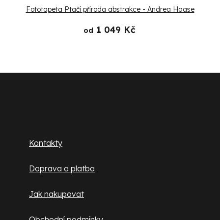
Fototapeta Ptačí příroda abstrakce - Andrea Haase
1 049 Kč
od
Z
á
p
Zákaznický servis
a
Kontakty
t
Doprava a platba
í
Jak nakupovat
Obchodní podmínky