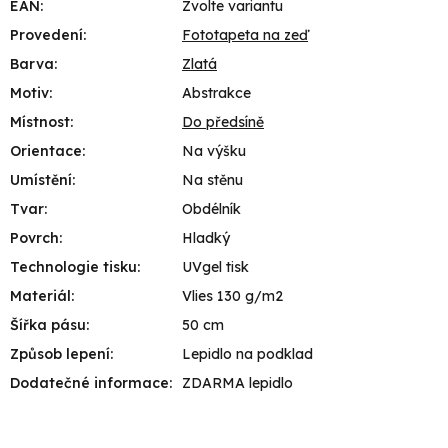
EAN
:
Zvolte variantu
Provedení
:
Fototapeta na zeď
Barva
:
Zlatá
Motiv
:
Abstrakce
Místnost
:
Do předsíně
Orientace
:
Na výšku
Umístění
:
Na stěnu
Tvar
:
Obdélník
Povrch
:
Hladký
Technologie tisku
:
UVgel tisk
Materiál
:
Vlies 130 g/m2
Šířka pásu
:
50 cm
Způsob lepení
:
Lepidlo na podklad
Dodatečné informace
:
ZDARMA lepidlo