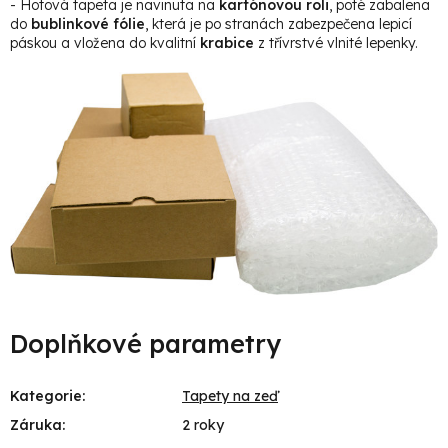
- Hotová tapeta je navinuta na
kartónovou roli
, poté zabalena
do
bublinkové fólie
, která je po stranách zabezpečena lepicí
páskou a vložena do kvalitní
krabice
z třívrstvé vlnité lepenky.
Doplňkové parametry
Kategorie
:
Tapety na zeď
Záruka
:
2 roky