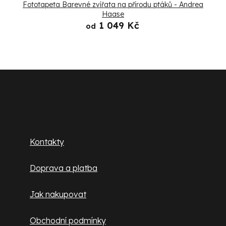
Fototapeta Barevné zvířata na přírodu ptáků - Andrea
Haase
1 049 Kč
od
Z
á
p
Zákaznický servis
a
Kontakty
t
Doprava a platba
í
Jak nakupovat
Obchodní podmínky