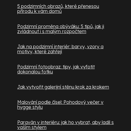
5 podzimních obrazů, které přenesou
přírodu k vám domů
Podzimní proměna obýváku: 5 tipů, jak ji
zvládnout i s malým rozpočtem
Jak na podzimní interiér: barvy, vzory a
motivy, které zahřejí
Podzimní fotoobraz: tipy, jak vyfotit
dokonalou fotku
Jak vytvořit galerijní stěnu krok za krokem
Malování podle čísel: Pohodový večer v
hygge stylu
Paraván v interiéru: jak ho vybrat, aby ladil s
vaším stylem