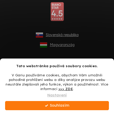
Slovenská republika
Magyarország
Tato webstránka používá soubory cookies.
V Gariu používáme cookies, abychom Vám umožnili
pohodlné prohlížení webu a díky analýze provozu webu
neustále zlepšovali jeho funkce, výkon a použitelnost. Více
informací
>>> ZDE
.
Vytvořil Shoptet
Nastavení
Souhlasím
Copyright 2026
Gario.cz
. Všechna práva vyhrazena.
Upravit