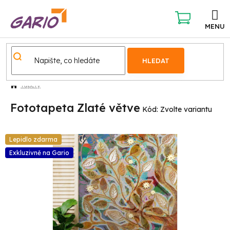
Přejít
na
obsah
NÁKUPNÍ
KOŠÍK
HLEDAT
Tapety
Fototapeta Zlaté větve
Kód:
Zvolte variantu
Lepidlo zdarma
Exkluzivně na Gario