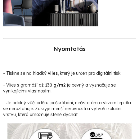
Nyomtatás
- Tiskne se na hladký
vlies
, který je určen pro digitální tisk.
- Vlies s gramáží až
130 g/m2
je pevný a vyznačuje se
vynikajícími vlastnostmi.
- Je odolný vůči oděru, poškrábání, nečistotám a vlivem lepidla
se neroztahuje. Zakryje menší nerovnosti a vytvoří izolační
vrstvu, která umožňuje stěně dýchat.