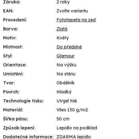
Záruka
:
2 roky
EAN
:
Zvolte variantu
Provedení
:
Fototapeta na zeď
Barva
:
Zlatá
Motiv
:
Květy
Místnost
:
Do předsíně
Styl
:
Glamour
Orientace
:
Na výšku
Umístění
:
Na stěnu
Tvar
:
Obdélník
Povrch
:
Hladký
Technologie tisku
:
UVgel tisk
Materiál
:
Vlies 130 g/m2
Šířka pásu
:
50 cm
Způsob lepení
:
Lepidlo na podklad
Dodatečné informace
:
ZDARMA lepidlo