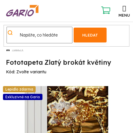
Přejít
na
obsah
NÁKUPNÍ
KOŠÍK
HLEDAT
Tapety
Fototapeta Zlatý brokát květiny
Kód:
Zvolte variantu
Lepidlo zdarma
Exkluzivně na Gario