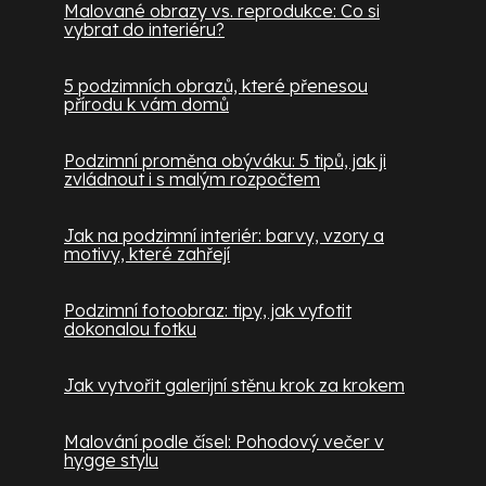
Malované obrazy vs. reprodukce: Co si
vybrat do interiéru?
5 podzimních obrazů, které přenesou
přírodu k vám domů
Podzimní proměna obýváku: 5 tipů, jak ji
zvládnout i s malým rozpočtem
Jak na podzimní interiér: barvy, vzory a
motivy, které zahřejí
Podzimní fotoobraz: tipy, jak vyfotit
dokonalou fotku
Jak vytvořit galerijní stěnu krok za krokem
Malování podle čísel: Pohodový večer v
hygge stylu